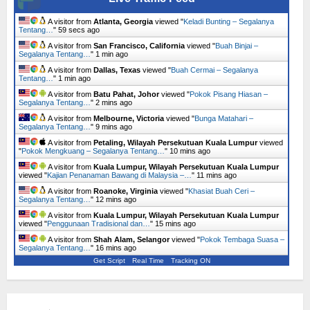
A visitor from
Atlanta, Georgia
viewed "
Keladi Bunting – Segalanya
Tentang…
"
1 min ago
A visitor from
San Francisco, California
viewed "
Buah Binjai –
Segalanya Tentang…
"
1 min ago
A visitor from
Dallas, Texas
viewed "
Buah Cermai – Segalanya
Tentang…
"
1 min ago
A visitor from
Batu Pahat, Johor
viewed "
Pokok Pisang Hiasan –
Segalanya Tentang…
"
2 mins ago
A visitor from
Melbourne, Victoria
viewed "
Bunga Matahari –
Segalanya Tentang…
"
9 mins ago
A visitor from
Petaling, Wilayah Persekutuan Kuala Lumpur
viewed
"
Pokok Mengkuang – Segalanya Tentang…
"
10 mins ago
A visitor from
Kuala Lumpur, Wilayah Persekutuan Kuala Lumpur
viewed "
Kajian Penanaman Bawang di Malaysia –…
"
11 mins ago
A visitor from
Roanoke, Virginia
viewed "
Khasiat Buah Ceri –
Segalanya Tentang…
"
12 mins ago
A visitor from
Kuala Lumpur, Wilayah Persekutuan Kuala Lumpur
viewed "
Penggunaan Tradisional dan…
"
15 mins ago
A visitor from
Shah Alam, Selangor
viewed "
Pokok Tembaga Suasa –
Segalanya Tentang…
"
16 mins ago
Get Script
Real Time
Tracking ON