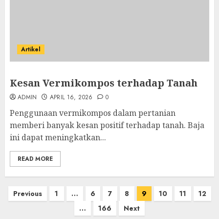
Artikel
Kesan Vermikompos terhadap Tanah
ADMIN
APRIL 16, 2026
0
Penggunaan vermikompos dalam pertanian
memberi banyak kesan positif terhadap tanah. Baja
ini dapat meningkatkan...
READ MORE
Posts
Previous
1
…
6
7
8
9
10
11
12
pagination
…
166
Next