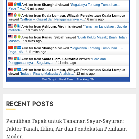
A visitor from
Shanghai
viewed "
Segalanya Tentang Tumbuhan… –
Page 7 –…
"
6 mins ago
A visitor from
Kuala Lumpur, Wilayah Persekutuan Kuala Lumpur
viewed "
Saffron – Khasiat dan Penggunaannya –…
"
6 mins ago
A visitor from
Ashburn, Virginia
viewed "
Tanaman Landskap : Bucida
molineti –…
"
9 mins ago
A visitor from
Ranau, Sabah
viewed "
Buah Kelubi Masak: Buah Hutan
Masam…
"
9 mins ago
A visitor from
Shanghai
viewed "
Segalanya Tentang Tumbuhan… –
Page 143…
"
11 mins ago
A visitor from
Santa Clara, California
viewed "
Halia dan
Penggunaannya – Segalanya…
"
11 mins ago
A visitor from
Kuala Lumpur, Wilayah Persekutuan Kuala Lumpur
viewed "
Industri Pisang Malaysia: Analisis…
"
12 mins ago
Get Script
Real Time
Tracking ON
RECENT POSTS
Pemilihan Tapak untuk Tanaman Sayur-Sayuran:
Faktor Tanah, Iklim, Air dan Pendekatan Penilaian
Moden