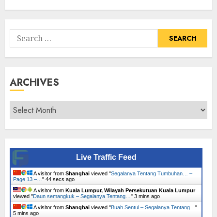
Tumbuhan
Search
for:
ARCHIVES
Archives
Live Traffic Feed
A visitor from
Shanghai
viewed "
Segalanya Tentang Tumbuhan… –
Page 13 –…
"
45 secs ago
A visitor from
Kuala Lumpur, Wilayah Persekutuan Kuala Lumpur
viewed "
Daun semangkuk – Segalanya Tentang…
"
3 mins ago
A visitor from
Shanghai
viewed "
Buah Sentul – Segalanya Tentang…
"
5 mins ago