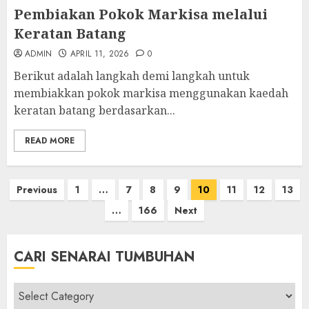
Pembiakan Pokok Markisa melalui
Keratan Batang
ADMIN
APRIL 11, 2026
0
Berikut adalah langkah demi langkah untuk
membiakkan pokok markisa menggunakan kaedah
keratan batang berdasarkan...
READ MORE
Posts
Previous
1
…
7
8
9
10
11
12
13
pagination
…
166
Next
CARI SENARAI TUMBUHAN
Cari
Senarai