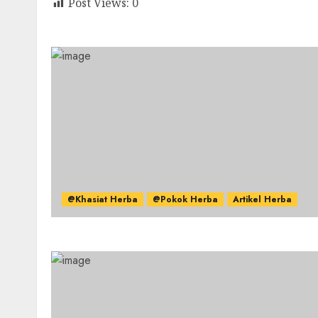
Post Views:
0
@Khasiat Herba
@Pokok Herba
Artikel Herba