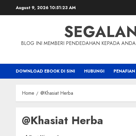
Skip
August 9, 2026
10:51:24 AM
to
content
SEGALA
BLOG INI MEMBERI PENDEDAHAN KEPADA ANDA 
DOWNLOAD EBOOK DI SINI
HUBUNGI
PENAFIAN
Home
@Khasiat Herba
@Khasiat Herba