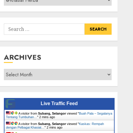
Senarai
Tumbuhan
Search
for:
ARCHIVES
Archives
Live Traffic Feed
A visitor from
Subang, Selangor
viewed "
Buah Pala – Segalanya
Tentang Tumbuhan…
"
2 mins ago
A visitor from
Subang, Selangor
viewed "
Kaskas: Rempah
dengan Pelbagai Khasiat…
"
2 mins ago