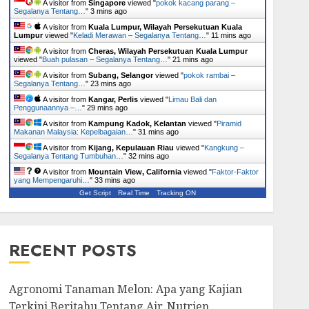
A visitor from
Singapore
viewed "
pokok kacang parang –
Segalanya Tentang…
"
3 mins ago
A visitor from
Kuala Lumpur, Wilayah Persekutuan Kuala
Lumpur
viewed "
Keladi Merawan – Segalanya Tentang…
"
11 mins ago
A visitor from
Cheras, Wilayah Persekutuan Kuala Lumpur
viewed "
Buah pulasan – Segalanya Tentang…
"
21 mins ago
A visitor from
Subang, Selangor
viewed "
pokok rambai –
Segalanya Tentang…
"
23 mins ago
A visitor from
Kangar, Perlis
viewed "
Limau Bali dan
Penggunaannya –…
"
29 mins ago
A visitor from
Kampung Kadok, Kelantan
viewed "
Piramid
Makanan Malaysia: Kepelbagaian…
"
31 mins ago
A visitor from
Kijang, Kepulauan Riau
viewed "
Kangkung –
Segalanya Tentang Tumbuhan…
"
32 mins ago
A visitor from
Mountain View, California
viewed "
Faktor-Faktor
yang Mempengaruhi…
"
33 mins ago
Get Script
Real Time
Tracking ON
RECENT POSTS
Agronomi Tanaman Melon: Apa yang Kajian
Terkini Beritahu Tentang Air, Nutrien,