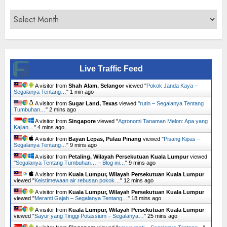
Archives
Live Traffic Feed
A visitor from
Shah Alam, Selangor
viewed "
Pokok Janda Kaya –
Segalanya Tentang…
"
1 min ago
A visitor from
Sugar Land, Texas
viewed "
rutin – Segalanya Tentang
Tumbuhan…
"
2 mins ago
A visitor from
Singapore
viewed "
Agronomi Tanaman Melon: Apa yang
Kajian…
"
4 mins ago
A visitor from
Bayan Lepas, Pulau Pinang
viewed "
Pisang Kipas –
Segalanya Tentang…
"
9 mins ago
A visitor from
Petaling, Wilayah Persekutuan Kuala Lumpur
viewed
"
Segalanya Tentang Tumbuhan… – Blog ini…
"
9 mins ago
A visitor from
Kuala Lumpur, Wilayah Persekutuan Kuala Lumpur
viewed "
Keistimewaan air rebusan pokok…
"
12 mins ago
A visitor from
Kuala Lumpur, Wilayah Persekutuan Kuala Lumpur
viewed "
Meranti Gajah – Segalanya Tentang…
"
18 mins ago
A visitor from
Kuala Lumpur, Wilayah Persekutuan Kuala Lumpur
viewed "
Sayur yang Tinggi Potassium – Segalanya…
"
25 mins ago