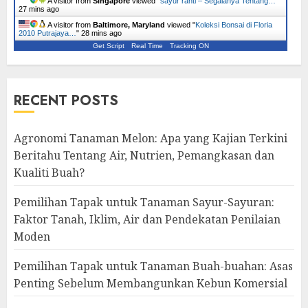
A visitor from
Singapore
viewed "
sayur ranti – Segalanya Tentang…
"
27 mins ago
A visitor from
Baltimore, Maryland
viewed "
Koleksi Bonsai di Floria
2010 Putrajaya…
"
29 mins ago
Get Script
Real Time
Tracking ON
RECENT POSTS
Agronomi Tanaman Melon: Apa yang Kajian Terkini
Beritahu Tentang Air, Nutrien, Pemangkasan dan
Kualiti Buah?
Pemilihan Tapak untuk Tanaman Sayur-Sayuran:
Faktor Tanah, Iklim, Air dan Pendekatan Penilaian
Moden
Pemilihan Tapak untuk Tanaman Buah-buahan: Asas
Penting Sebelum Membangunkan Kebun Komersial