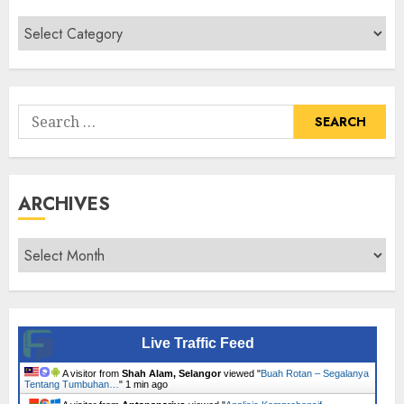
Cari
Senarai
Tumbuhan
Search
for:
ARCHIVES
Archives
Live Traffic Feed
A visitor from
Shah Alam, Selangor
viewed "
Buah Rotan – Segalanya
Tentang Tumbuhan…
"
1 min ago