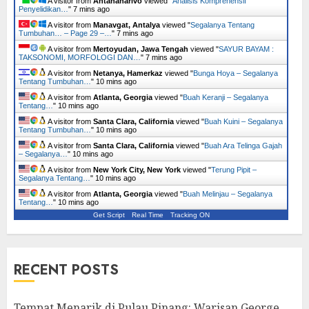
A visitor from
Antananarivo
viewed "
Analisis Komprehensif
Penyelidikan…
"
7 mins ago
A visitor from
Manavgat, Antalya
viewed "
Segalanya Tentang
Tumbuhan… – Page 29 –…
"
7 mins ago
A visitor from
Mertoyudan, Jawa Tengah
viewed "
SAYUR BAYAM :
TAKSONOMI, MORFOLOGI DAN…
"
7 mins ago
A visitor from
Netanya, Hamerkaz
viewed "
Bunga Hoya – Segalanya
Tentang Tumbuhan…
"
10 mins ago
A visitor from
Atlanta, Georgia
viewed "
Buah Keranji – Segalanya
Tentang…
"
10 mins ago
A visitor from
Santa Clara, California
viewed "
Buah Kuini – Segalanya
Tentang Tumbuhan…
"
10 mins ago
A visitor from
Santa Clara, California
viewed "
Buah Ara Telinga Gajah
– Segalanya…
"
10 mins ago
A visitor from
New York City, New York
viewed "
Terung Pipit –
Segalanya Tentang…
"
10 mins ago
A visitor from
Atlanta, Georgia
viewed "
Buah Melinjau – Segalanya
Tentang…
"
10 mins ago
Get Script
Real Time
Tracking ON
RECENT POSTS
Tempat Menarik di Pulau Pinang: Warisan George