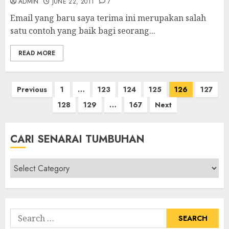
ADMIN
JUNE 22, 2011
7
Email yang baru saya terima ini merupakan salah
satu contoh yang baik bagi seorang...
READ MORE
Posts
Previous
1
…
123
124
125
126
127
pagination
128
129
…
167
Next
CARI SENARAI TUMBUHAN
Cari
Senarai
Tumbuhan
Search
for: