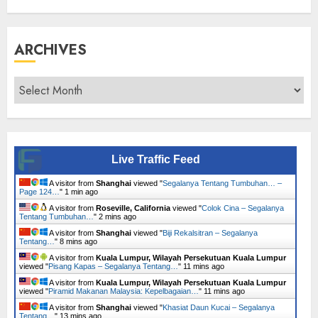
ARCHIVES
Archives
Live Traffic Feed
A visitor from
Shanghai
viewed "
Segalanya Tentang Tumbuhan… –
Page 124…
"
1 min ago
A visitor from
Roseville, California
viewed "
Colok Cina – Segalanya
Tentang Tumbuhan…
"
2 mins ago
A visitor from
Shanghai
viewed "
Biji Rekalsitran – Segalanya
Tentang…
"
8 mins ago
A visitor from
Kuala Lumpur, Wilayah Persekutuan Kuala Lumpur
viewed "
Pisang Kapas – Segalanya Tentang…
"
11 mins ago
A visitor from
Kuala Lumpur, Wilayah Persekutuan Kuala Lumpur
viewed "
Piramid Makanan Malaysia: Kepelbagaian…
"
11 mins ago
A visitor from
Shanghai
viewed "
Khasiat Daun Kucai – Segalanya
Tentang…
"
13 mins ago