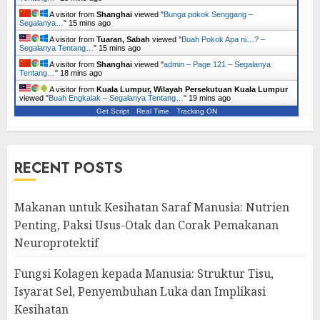
A visitor from
Shanghai
viewed "
Bunga pokok Senggang –
Segalanya…
"
15 mins ago
A visitor from
Tuaran, Sabah
viewed "
Buah Pokok Apa ni…? –
Segalanya Tentang…
"
15 mins ago
A visitor from
Shanghai
viewed "
admin – Page 121 – Segalanya
Tentang…
"
18 mins ago
A visitor from
Kuala Lumpur, Wilayah Persekutuan Kuala Lumpur
viewed "
Buah Engkalak – Segalanya Tentang…
"
19 mins ago
Get Script
Real Time
Tracking ON
RECENT POSTS
Makanan untuk Kesihatan Saraf Manusia: Nutrien
Penting, Paksi Usus-Otak dan Corak Pemakanan
Neuroprotektif
Fungsi Kolagen kepada Manusia: Struktur Tisu,
Isyarat Sel, Penyembuhan Luka dan Implikasi
Kesihatan