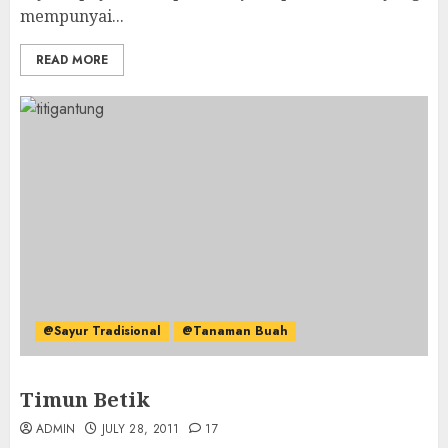
mempunyai...
READ MORE
@Sayur Tradisional
@Tanaman Buah
Timun Betik
ADMIN
JULY 28, 2011
17