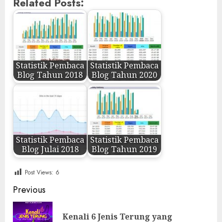
Related Posts:
Statistik Pembaca
Statistik Pembaca
Blog Tahun 2018
Blog Tahun 2020
Statistik Pembaca
Statistik Pembaca
Blog Julai 2018
Blog Tahun 2019
Post Views:
6
Post
Previous
navigation
Kenali 6 Jenis Terung yang
Pre