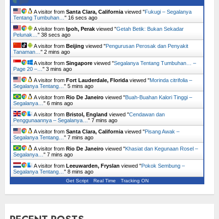
A visitor from
Santa Clara, California
viewed "
Fukugi – Segalanya
Tentang Tumbuhan…
"
17 secs ago
A visitor from
Ipoh, Perak
viewed "
Getah Betik: Bukan Sekadar
Pelunak…
"
39 secs ago
A visitor from
Beijing
viewed "
Pengurusan Perosak dan Penyakit
Tanaman…
"
2 mins ago
A visitor from
Singapore
viewed "
Segalanya Tentang Tumbuhan… –
Page 20 –…
"
3 mins ago
A visitor from
Fort Lauderdale, Florida
viewed "
Morinda citrifolia –
Segalanya Tentang…
"
5 mins ago
A visitor from
Rio De Janeiro
viewed "
Buah-Buahan Kalori Tinggi –
Segalanya…
"
6 mins ago
A visitor from
Bristol, England
viewed "
Cendawan dan
Penggunaannya – Segalanya…
"
7 mins ago
A visitor from
Santa Clara, California
viewed "
Pisang Awak –
Segalanya Tentang…
"
7 mins ago
A visitor from
Rio De Janeiro
viewed "
Khasiat dan Kegunaan Rosel –
Segalanya…
"
7 mins ago
A visitor from
Leeuwarden, Fryslan
viewed "
Pokok Sembung –
Segalanya Tentang…
"
8 mins ago
Get Script
Real Time
Tracking ON