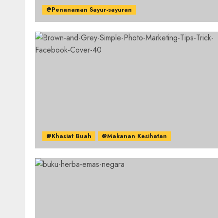
@Penanaman Sayur-sayuran
@Khasiat Buah
@Makanan Kesihatan