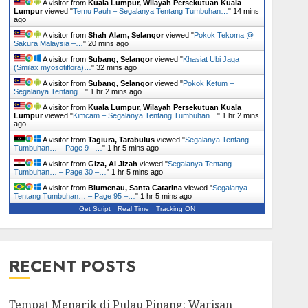
A visitor from
Kuala Lumpur, Wilayah Persekutuan Kuala
Lumpur
viewed "
Temu Pauh – Segalanya Tentang Tumbuhan…
"
14 mins
ago
A visitor from
Shah Alam, Selangor
viewed "
Pokok Tekoma @
Sakura Malaysia –…
"
20 mins ago
A visitor from
Subang, Selangor
viewed "
Khasiat Ubi Jaga
(Smilax myosotiflora)…
"
32 mins ago
A visitor from
Subang, Selangor
viewed "
Pokok Ketum –
Segalanya Tentang…
"
1 hr 2 mins ago
A visitor from
Kuala Lumpur, Wilayah Persekutuan Kuala
Lumpur
viewed "
Kimcam – Segalanya Tentang Tumbuhan…
"
1 hr 2 mins
ago
A visitor from
Tagiura, Tarabulus
viewed "
Segalanya Tentang
Tumbuhan… – Page 9 –…
"
1 hr 5 mins ago
A visitor from
Giza, Al Jizah
viewed "
Segalanya Tentang
Tumbuhan… – Page 30 –…
"
1 hr 5 mins ago
A visitor from
Blumenau, Santa Catarina
viewed "
Segalanya
Tentang Tumbuhan… – Page 95 –…
"
1 hr 5 mins ago
Get Script
Real Time
Tracking ON
RECENT POSTS
Tempat Menarik di Pulau Pinang: Warisan