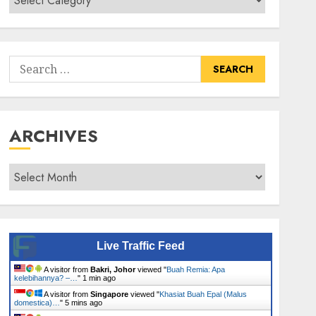
Senarai
Tumbuhan
Search
for:
ARCHIVES
Archives
Live Traffic Feed
A visitor from
Bakri, Johor
viewed "
Buah Remia: Apa
kelebihannya? –…
"
1 min ago
A visitor from
Singapore
viewed "
Khasiat Buah Epal (Malus
domestica)…
"
5 mins ago