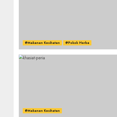
@Makanan Kesihatan
@Pokok Herba
@Makanan Kesihatan