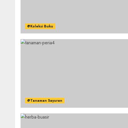
@Koleksi Buku
@Tanaman Sayuran