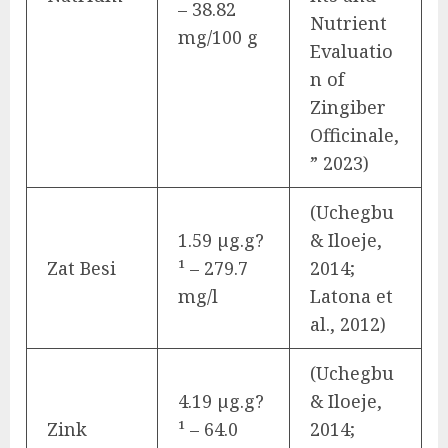
– 38.82
Nutrient
mg/100 g
Evaluatio
n of
Zingiber
Officinale,
” 2023)
(Uchegbu
1.59 µg.g?
& Iloeje,
Zat Besi
¹ – 279.7
2014;
mg/l
Latona et
al., 2012)
(Uchegbu
4.19 µg.g?
& Iloeje,
Zink
¹ – 64.0
2014;