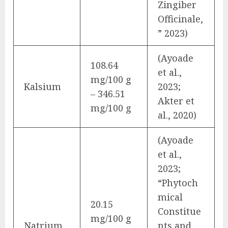
Zingiber
Officinale,
” 2023)
(Ayoade
108.64
et al.,
mg/100 g
Kalsium
2023;
– 346.51
Akter et
mg/100 g
al., 2020)
(Ayoade
et al.,
2023;
“Phytoch
mical
20.15
Constitue
mg/100 g
Natrium
nts and