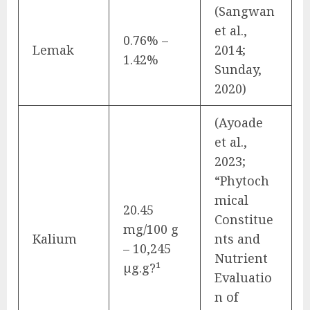
(Sangwan
et al.,
0.76% –
Lemak
2014;
1.42%
Sunday,
2020)
(Ayoade
et al.,
2023;
“Phytoch
mical
20.45
Constitue
mg/100 g
Kalium
nts and
– 10,245
Nutrient
µg.g?¹
Evaluatio
n of