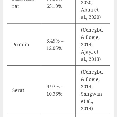
2020;
rat
65.10%
Abua et
al., 2020)
(Uchegbu
& Iloeje,
5.45% –
Protein
2014;
12.05%
Ajayi et
al., 2013)
(Uchegbu
& Iloeje,
4.97% –
2014;
Serat
10.36%
Sangwan
et al.,
2014)