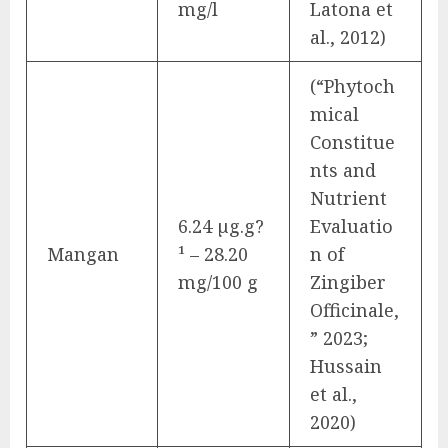
mg/l
Latona et
al., 2012)
(“Phytoch
mical
Constitue
nts and
Nutrient
6.24 µg.g?
Evaluatio
Mangan
¹ – 28.20
n of
mg/100 g
Zingiber
Officinale,
” 2023;
Hussain
et al.,
2020)