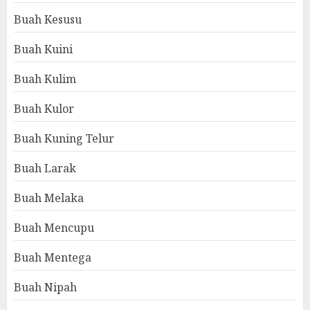
Buah Kesusu
Buah Kuini
Buah Kulim
Buah Kulor
Buah Kuning Telur
Buah Larak
Buah Melaka
Buah Mencupu
Buah Mentega
Buah Nipah