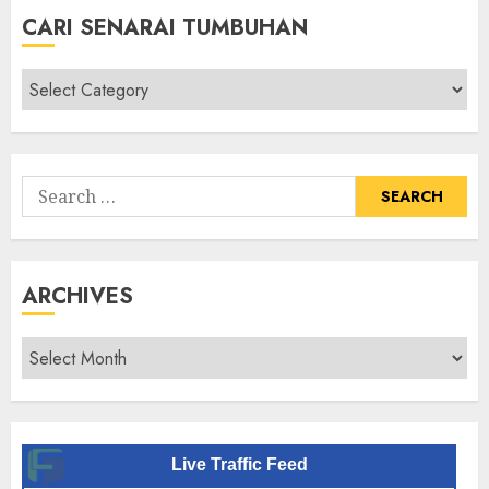
CARI SENARAI TUMBUHAN
Cari
Senarai
Tumbuhan
Search
for:
ARCHIVES
Archives
Live Traffic Feed