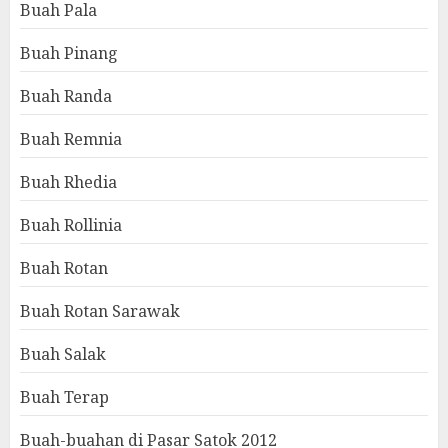
Buah Pala
Buah Pinang
Buah Randa
Buah Remnia
Buah Rhedia
Buah Rollinia
Buah Rotan
Buah Rotan Sarawak
Buah Salak
Buah Terap
Buah-buahan di Pasar Satok 2012