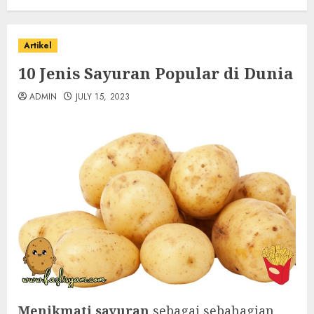
Artikel
10 Jenis Sayuran Popular di Dunia
ADMIN
JULY 15, 2023
Menikmati sayuran
sebagai sebahagian