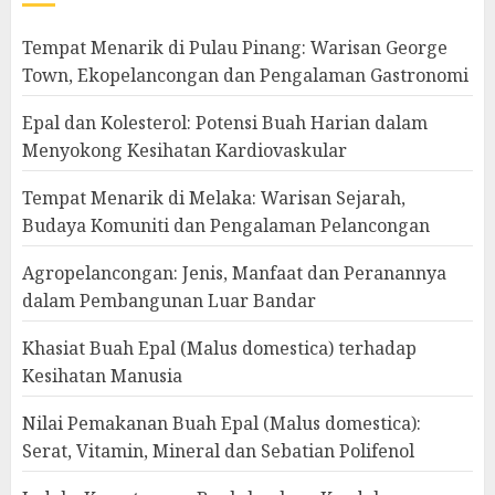
Tempat Menarik di Pulau Pinang: Warisan George
Town, Ekopelancongan dan Pengalaman Gastronomi
Epal dan Kolesterol: Potensi Buah Harian dalam
Menyokong Kesihatan Kardiovaskular
Tempat Menarik di Melaka: Warisan Sejarah,
Budaya Komuniti dan Pengalaman Pelancongan
Agropelancongan: Jenis, Manfaat dan Peranannya
dalam Pembangunan Luar Bandar
Khasiat Buah Epal (Malus domestica) terhadap
Kesihatan Manusia
Nilai Pemakanan Buah Epal (Malus domestica):
Serat, Vitamin, Mineral dan Sebatian Polifenol