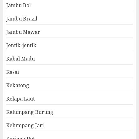
Jambu Bol
Jambu Brazil
Jambu Mawar
Jentik-jentik
Kabal Madu
Kasai
Kekatong
Kelapa Laut
Kelumpang Burung
Kelumpang Jari
Keriang Dot