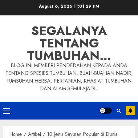
Skip
August 6, 2026
11:01:30 PM
to
content
SEGALANYA
TENTANG
TUMBUHAN…
BLOG INI MEMBERI PENDEDAHAN KEPADA ANDA
TENTANG SPESIES TUMBUHAN, BUAH-BUAHAN NADIR,
TUMBUHAN HERBA, PERTANIAN, KHASIAT TUMBUHAN
DAN ALAM SEMULAJADI..
Primary
Menu
Home
Artikel
10 Jenis Sayuran Popular di Dunia