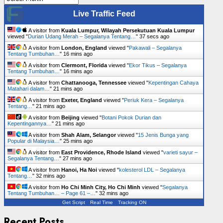
Live Traffic Feed
A visitor from
Kuala Lumpur, Wilayah Persekutuan Kuala Lumpur
viewed "
Durian Udang Merah – Segalanya Tentang…
"
38 secs ago
A visitor from
London, England
viewed "
Pakawali – Segalanya
Tentang Tumbuhan…
"
16 mins ago
A visitor from
Clermont, Florida
viewed "
Ekor Tikus – Segalanya
Tentang Tumbuhan…
"
16 mins ago
A visitor from
Chattanooga, Tennessee
viewed "
Kepentingan Cahaya
Matahari dalam…
"
21 mins ago
A visitor from
Exeter, England
viewed "
Periuk Kera – Segalanya
Tentang…
"
21 mins ago
A visitor from
Beijing
viewed "
Botani Pokok Durian dan
Kepentingannya…
"
21 mins ago
A visitor from
Shah Alam, Selangor
viewed "
15 Jenis Bunga yang
Popular di Malaysia…
"
25 mins ago
A visitor from
East Providence, Rhode Island
viewed "
varieti sayur –
Segalanya Tentang…
"
27 mins ago
A visitor from
Hanoi, Ha Noi
viewed "
kolesterol LDL – Segalanya
Tentang…
"
32 mins ago
A visitor from
Ho Chi Minh City, Ho Chi Minh
viewed "
Segalanya
Tentang Tumbuhan… – Page 61 –…
"
32 mins ago
Get Script
Real Time
Tracking ON
Recent Posts