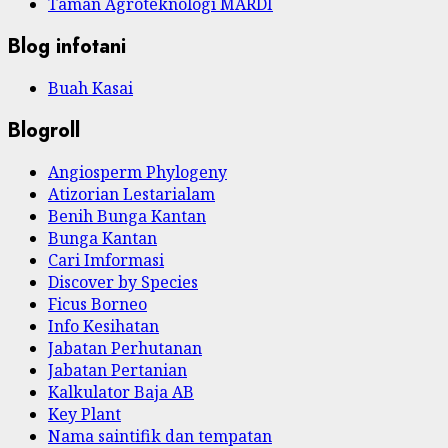
Taman Agroteknologi MARDI
Blog infotani
Buah Kasai
Blogroll
Angiosperm Phylogeny
Atizorian Lestarialam
Benih Bunga Kantan
Bunga Kantan
Cari Imformasi
Discover by Species
Ficus Borneo
Info Kesihatan
Jabatan Perhutanan
Jabatan Pertanian
Kalkulator Baja AB
Key Plant
Nama saintifik dan tempatan