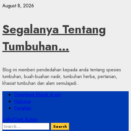
Skip
August 8, 2026
to
content
Segalanya Tentang
Tumbuhan…
Blog ini memberi pendedahan kepada anda tentang spesies
tumbuhan, buah-buahan nadir, tumbuhan herba, pertanian,
khasiat tumbuhan dan alam semulajadi..
Primary
Download Ebook di sini
Menu
Hubungi
Penafian
Light/Dark Button
Search