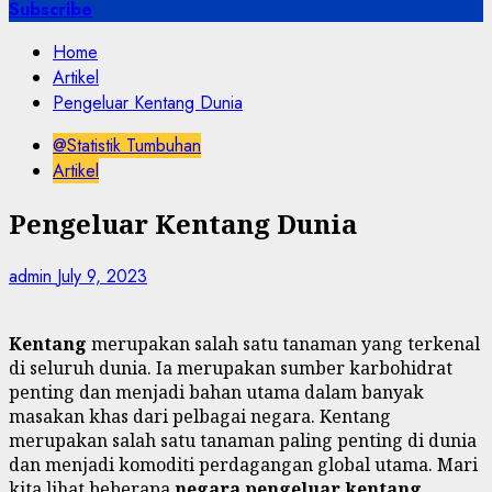
for:
Subscribe
Home
Artikel
Pengeluar Kentang Dunia
@Statistik Tumbuhan
Artikel
Pengeluar Kentang Dunia
admin
July 9, 2023
Kentang
merupakan salah satu tanaman yang terkenal
di seluruh dunia. Ia merupakan sumber karbohidrat
penting dan menjadi bahan utama dalam banyak
masakan khas dari pelbagai negara. Kentang
merupakan salah satu tanaman paling penting di dunia
dan menjadi komoditi perdagangan global utama. Mari
kita lihat beberapa
negara pengeluar kentang