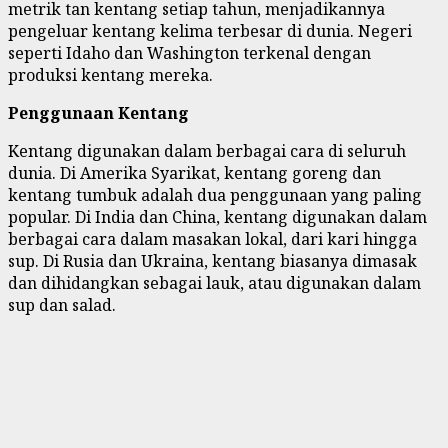
metrik tan kentang setiap tahun, menjadikannya
pengeluar kentang kelima terbesar di dunia. Negeri
seperti Idaho dan Washington terkenal dengan
produksi kentang mereka.
Penggunaan Kentang
Kentang digunakan dalam berbagai cara di seluruh
dunia. Di Amerika Syarikat, kentang goreng dan
kentang tumbuk adalah dua penggunaan yang paling
popular. Di India dan China, kentang digunakan dalam
berbagai cara dalam masakan lokal, dari kari hingga
sup. Di Rusia dan Ukraina, kentang biasanya dimasak
dan dihidangkan sebagai lauk, atau digunakan dalam
sup dan salad.