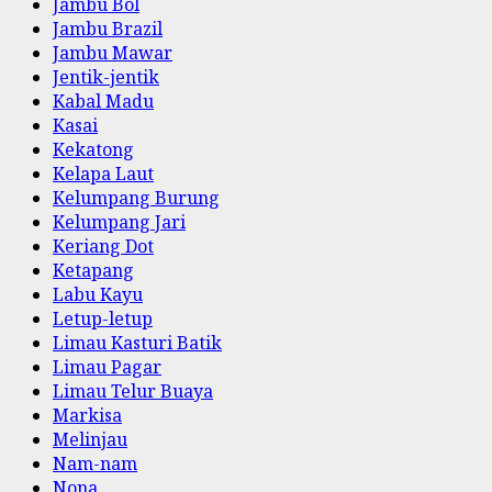
Jambu Bol
Jambu Brazil
Jambu Mawar
Jentik-jentik
Kabal Madu
Kasai
Kekatong
Kelapa Laut
Kelumpang Burung
Kelumpang Jari
Keriang Dot
Ketapang
Labu Kayu
Letup-letup
Limau Kasturi Batik
Limau Pagar
Limau Telur Buaya
Markisa
Melinjau
Nam-nam
Nona