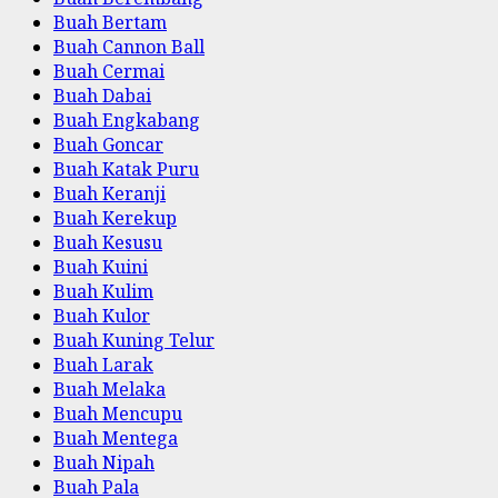
Buah Bertam
Buah Cannon Ball
Buah Cermai
Buah Dabai
Buah Engkabang
Buah Goncar
Buah Katak Puru
Buah Keranji
Buah Kerekup
Buah Kesusu
Buah Kuini
Buah Kulim
Buah Kulor
Buah Kuning Telur
Buah Larak
Buah Melaka
Buah Mencupu
Buah Mentega
Buah Nipah
Buah Pala