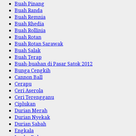
Buah Pinang
Buah Randa
Buah Remnia
Buah Rhedia
Buah Rollinia
Buah Rotan
Buah Rotan Sarawak
Buah Salak
Buah Terap
Buah-buahan di Pasar Satok 2012
Bunga Cengkih
Cannon Ball
Cerapu
Ceri Aserola
Ceri Terengganu
Ciplukan
Durian Merah
Durian Nyekak
Durian Sabah
Engkala