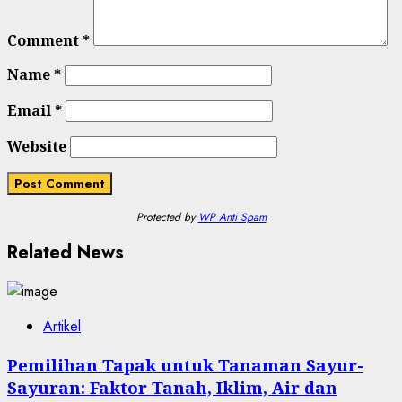
Comment
*
Name
*
Email
*
Website
Protected by
WP Anti Spam
Related News
Artikel
Pemilihan Tapak untuk Tanaman Sayur-
Sayuran: Faktor Tanah, Iklim, Air dan