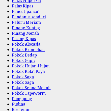
Pakis Huperzia
Palas Kipas
Pancut-pancut
Pandanus sanderi
Peluru Meriam
Pinang Kuning
Pinang Merah
Pisang Kipas
Pokok Alocasia
Pokok Bromeliad
Pokok Dedap
Pokok Gapis
Pokok Hujan-Hujan
Pokok Kelat Paya
Pokok Saga
Pokok Saga
Pokok Senna Mekah
Pokok Tapeworm
Pong pong
Pudina
Ros Jepun