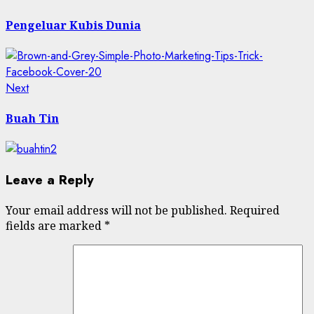
post:
navigation
Pengeluar Kubis Dunia
Next
Next
post:
Buah Tin
Leave a Reply
Your email address will not be published.
Required
fields are marked
*