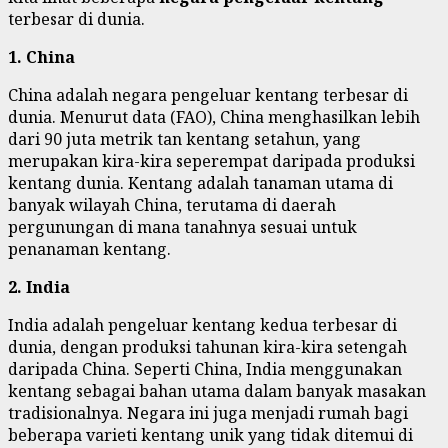
terbesar di dunia.
1. China
China adalah negara pengeluar kentang terbesar di
dunia. Menurut data (FAO), China menghasilkan lebih
dari 90 juta metrik tan kentang setahun, yang
merupakan kira-kira seperempat daripada produksi
kentang dunia. Kentang adalah tanaman utama di
banyak wilayah China, terutama di daerah
pergunungan di mana tanahnya sesuai untuk
penanaman kentang.
2. India
India adalah pengeluar kentang kedua terbesar di
dunia, dengan produksi tahunan kira-kira setengah
daripada China. Seperti China, India menggunakan
kentang sebagai bahan utama dalam banyak masakan
tradisionalnya. Negara ini juga menjadi rumah bagi
beberapa varieti kentang unik yang tidak ditemui di