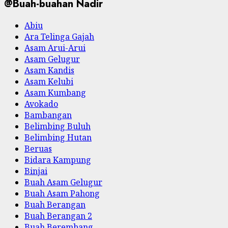
@Buah-buahan Nadir
Abiu
Ara Telinga Gajah
Asam Arui-Arui
Asam Gelugur
Asam Kandis
Asam Kelubi
Asam Kumbang
Avokado
Bambangan
Belimbing Buluh
Belimbing Hutan
Beruas
Bidara Kampung
Binjai
Buah Asam Gelugur
Buah Asam Pahong
Buah Berangan
Buah Berangan 2
Buah Berembang