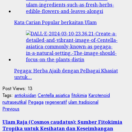
Kata Carian Popular berkaitan Ulam
Pegaga: Herba Ajaib dengan Pelbagai Khasiat
untuk…
Post Views:
13
Tags:
antioksidan
Centella asiatica
fitokimia
Karotenoid
nutraseutikal
Pegaga
regeneratif
ulam tradisional
Post
Previous
Previous
post:
navigation
Ulam Raja (Cosmos caudatus): Sumber Fitokimia
Tropika untuk Kesihatan dan Keseimbangan