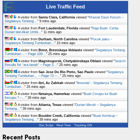
Live Traffic Feed
A visitor from
Santa Clara, California
viewed "
Khasiat Daun Kesum –
Segalanya Tentang…
"
9 mins ago
A visitor from
Fort Lauderdale, Florida
viewed "
Raja Buah: Cerita
Durian dari Akar Umbi…
"
11 mins ago
A visitor from
Durham, North Carolina
viewed "
Pucuk paku –
Segalanya Tentang Tumbuhan…
"
15 mins ago
A visitor from
Brest, Brestskaya Voblasts
viewed "
Segalanya Tentang
Tumbuhan… – Page 109…
"
25 mins ago
A visitor from
Magnitogorsk, Chelyabinskaya Oblast
viewed "
Search
Results for “ara tanah” – Page 3…
"
25 mins ago
A visitor from
Sao Jose Do Rio Preto, Sao Paulo
viewed "
Segalanya
Tentang Tumbuhan… – Page 73 –…
"
25 mins ago
A visitor from
ibri, Az Zahirah
viewed "
limonoid – Segalanya Tentang
Tumbuhan…
"
25 mins ago
A visitor from
Netanya, Hamerkaz
viewed "
Buah Cerapu ke Buah
Kecupu ? –…
"
39 mins ago
A visitor from
Atlanta, Texas
viewed "
Durian Merah – Segalanya
Tentang…
"
39 mins ago
A visitor from
Boulder Creek, California
viewed "
Buah Kerekup –
Segalanya Tentang…
"
39 mins ago
Get Script
Real Time
Tracking ON
Recent Posts