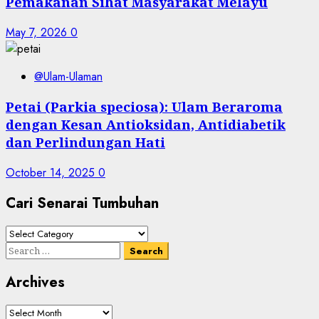
Pemakanan Sihat Masyarakat Melayu
May 7, 2026
0
@Ulam-Ulaman
Petai (Parkia speciosa): Ulam Beraroma
dengan Kesan Antioksidan, Antidiabetik
dan Perlindungan Hati
October 14, 2025
0
Cari Senarai Tumbuhan
Cari
Senarai
Search
Tumbuhan
for:
Archives
Archives