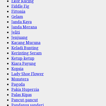
Ekor Kucing
Fiddle Fig
Fittonia
Gelam
Janda Kaya
Janda Merana
Jeliti
Jenjuang
Kacang Mucuna
Keladi Bunting
Kerinting Seram
Ketup-ketup
Kiara Payung
Kopsia
Lady Shoe Flower
Monstera
Pagoda
Pakis Huperzia
Palas Kipas
Pancut-pancut
Pandanus sanderi