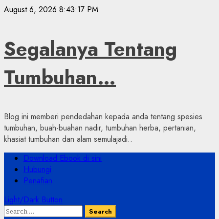
Skip
August 6, 2026
8:43:18 PM
to
content
Segalanya Tentang
Tumbuhan…
Blog ini memberi pendedahan kepada anda tentang spesies
tumbuhan, buah-buahan nadir, tumbuhan herba, pertanian,
khasiat tumbuhan dan alam semulajadi..
Primary
Download Ebook di sini
Menu
Hubungi
Penafian
Light/Dark Button
Search