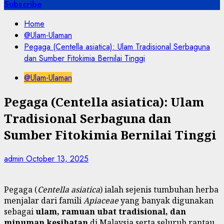
for:
Subscribe
Home
@Ulam-Ulaman
Pegaga (Centella asiatica): Ulam Tradisional Serbaguna
dan Sumber Fitokimia Bernilai Tinggi
@Ulam-Ulaman
Pegaga (Centella asiatica): Ulam
Tradisional Serbaguna dan
Sumber Fitokimia Bernilai Tinggi
admin
October 13, 2025
Pegaga (
Centella asiatica
) ialah sejenis tumbuhan herba
menjalar dari famili
Apiaceae
yang banyak digunakan
sebagai
ulam, ramuan ubat tradisional, dan
minuman kesihatan
di Malaysia serta seluruh rantau