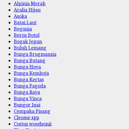
Alpinia Merah
Aralia Hijau
Asoka
Batai Laut
Begonia
Berus Botol
Bogak Jepun
Buluh Lemang
Bunga Brugmansia
Bunga Butang
Bunga Hoya
Bunga Kemboja
Bunga Kertas
Bunga Pagoda
Bunga Raya
Bunga Vinca
Bungor Inai
Cempaka Pisang
Cleome spp
Costus woodsonii