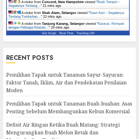
A visitor from
Concord, New Hampshire
viewed "
Buah Tampoi –
Segalanya Tentang…
"
21 mins ago
A visitor from
Shah Alam, Selangor
viewed "
Daun Kari – Segalanya
Tentang Tumbuhan…
"
22 mins ago
A visitor from
Tanjung Karang, Selangor
viewed "
Kaskas: Rempah
dengan Pelbagai Khasiat…
"
29 mins ago
Get Script
Real Time
Tracking ON
RECENT POSTS
Pemilihan Tapak untuk Tanaman Sayur-Sayuran:
Faktor Tanah, Iklim, Air dan Pendekatan Penilaian
Moden
Pemilihan Tapak untuk Tanaman Buah-buahan: Asas
Penting Sebelum Membangunkan Kebun Komersial
Defisit Air Ringan Ketika Buah Matang: Strategi
Mengurangkan Buah Melon Retak dan