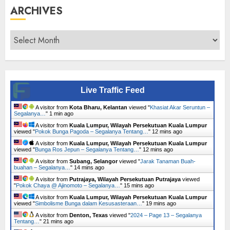
ARCHIVES
Archives
Live Traffic Feed
A visitor from
Kota Bharu, Kelantan
viewed "
Khasiat Akar Seruntun –
Segalanya…
"
1 min ago
A visitor from
Kuala Lumpur, Wilayah Persekutuan Kuala Lumpur
viewed "
Pokok Bunga Pagoda – Segalanya Tentang…
"
12 mins ago
A visitor from
Kuala Lumpur, Wilayah Persekutuan Kuala Lumpur
viewed "
Bunga Ros Jepun – Segalanya Tentang…
"
12 mins ago
A visitor from
Subang, Selangor
viewed "
Jarak Tanaman Buah-
buahan – Segalanya…
"
14 mins ago
A visitor from
Putrajaya, Wilayah Persekutuan Putrajaya
viewed
"
Pokok Chaya @ Ajinomoto – Segalanya…
"
15 mins ago
A visitor from
Kuala Lumpur, Wilayah Persekutuan Kuala Lumpur
viewed "
Simbolisme Bunga dalam Kesusasteraan…
"
19 mins ago
A visitor from
Denton, Texas
viewed "
2024 – Page 13 – Segalanya
Tentang…
"
21 mins ago