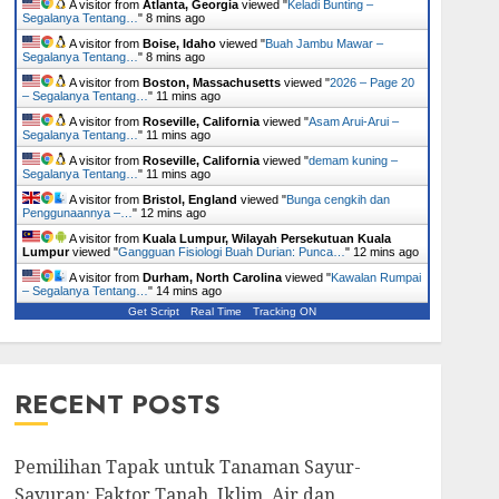
A visitor from
Atlanta, Georgia
viewed "
Keladi Bunting –
Segalanya Tentang…
"
8 mins ago
A visitor from
Boise, Idaho
viewed "
Buah Jambu Mawar –
Segalanya Tentang…
"
8 mins ago
A visitor from
Boston, Massachusetts
viewed "
2026 – Page 20
– Segalanya Tentang…
"
11 mins ago
A visitor from
Roseville, California
viewed "
Asam Arui-Arui –
Segalanya Tentang…
"
11 mins ago
A visitor from
Roseville, California
viewed "
demam kuning –
Segalanya Tentang…
"
11 mins ago
A visitor from
Bristol, England
viewed "
Bunga cengkih dan
Penggunaannya –…
"
12 mins ago
A visitor from
Kuala Lumpur, Wilayah Persekutuan Kuala
Lumpur
viewed "
Gangguan Fisiologi Buah Durian: Punca…
"
12 mins ago
A visitor from
Durham, North Carolina
viewed "
Kawalan Rumpai
– Segalanya Tentang…
"
14 mins ago
Get Script
Real Time
Tracking ON
RECENT POSTS
Pemilihan Tapak untuk Tanaman Sayur-
Sayuran: Faktor Tanah, Iklim, Air dan