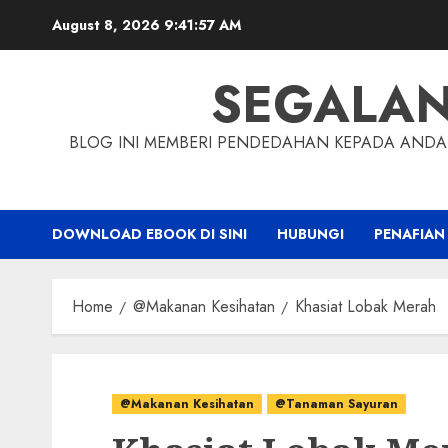
Skip
August 8, 2026
9:41:58 AM
to
content
SEGALA
BLOG INI MEMBERI PENDEDAHAN KEPADA ANDA 
DOWNLOAD EBOOK DI SINI
HUBUNGI
PENAFIAN
Home
@Makanan Kesihatan
Khasiat Lobak Merah
@Makanan Kesihatan
@Tanaman Sayuran