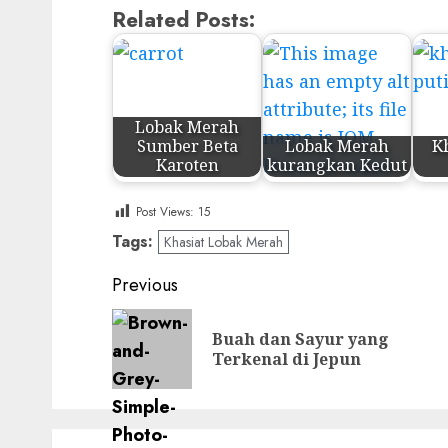
Related Posts:
Lobak Merah
Sumber Beta
Lobak Merah
K
Karoten
kurangkan Kedut
Post Views:
15
Tags:
Khasiat Lobak Merah
Post
Previous
navigation
Buah dan Sayur yang
Terkenal di Jepun