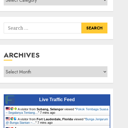
Senarai
Tumbuhan
Search
for:
ARCHIVES
Archives
Live Traffic Feed
A visitor from
Subang, Selangor
viewed "
Pokok Tembaga Suasa
– Segalanya Tentang…
"
7 mins ago
A visitor from
Fort Lauderdale, Florida
viewed "
Bunga Jenjarum
@ Bunga Siantan –…
"
7 mins ago