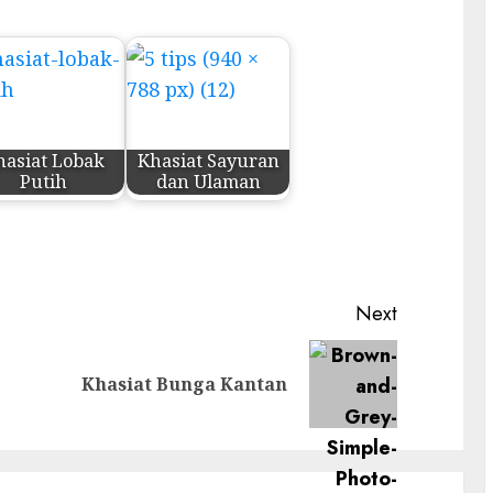
hasiat Lobak
Khasiat Sayuran
Putih
dan Ulaman
Next
Previous
Next
Khasiat Bunga Kantan
post:
post: