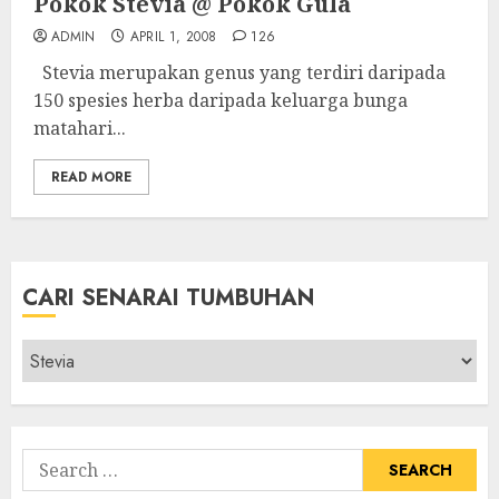
Pokok Stevia @ Pokok Gula
ADMIN
APRIL 1, 2008
126
Stevia merupakan genus yang terdiri daripada
150 spesies herba daripada keluarga bunga
matahari...
READ MORE
CARI SENARAI TUMBUHAN
Cari
Senarai
Tumbuhan
Search
for: