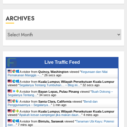
ARCHIVES
Archives
Live Traffic Feed
A visitor from
Quincy, Washington
viewed "
Kegunaan dan Nilai
Pemakanan Manggis –…
"
27 secs ago
A visitor from
Kuala Lumpur, Wilayah Persekutuan Kuala Lumpur
viewed "
Segalanya Tentang Tumbuhan… – Blog ini…
"
33 secs ago
A visitor from
Bayan Lepas, Pulau Pinang
viewed "
Buah Dokong –
Segalanya Tentang…
"
35 secs ago
A visitor from
Santa Clara, California
viewed "
Bendi dan
Penggunaannya – Segalanya…
"
1 min ago
A visitor from
Kuala Lumpur, Wilayah Persekutuan Kuala Lumpur
viewed "
Apakah kesan sampingan jika makan daun…
"
4 mins ago
A visitor from
Bintulu, Sarawak
viewed "
Tanaman Ubi Kayu: Potensi
dan…
"
7 mins ago