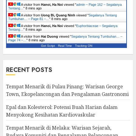
A visitor from
Hanoi, Ha Noi
viewed "
admin – Page 162 – Segalanya
Tentang…
"
8 mins ago
A visitor from
Uong Bi, Quang Ninh
viewed "
Segalanya Tentang
Tumbuhan… – Page 81 –…
"
8 mins ago
A visitor from
Hanoi, Ha Noi
viewed "
Euphorbiaceae – Segalanya
Tentang…
"
8 mins ago
A visitor from
Hai Duong
viewed "
Segalanya Tentang Tumbuhan… –
Page 74 –…
"
8 mins ago
Get Script
Real Time
Tracking ON
RECENT POSTS
Tempat Menarik di Pulau Pinang: Warisan George
Town, Ekopelancongan dan Pengalaman Gastronomi
Epal dan Kolesterol: Potensi Buah Harian dalam
Menyokong Kesihatan Kardiovaskular
Tempat Menarik di Melaka: Warisan Sejarah,
Budaya Komuniti dan Pengalaman Pelancongan