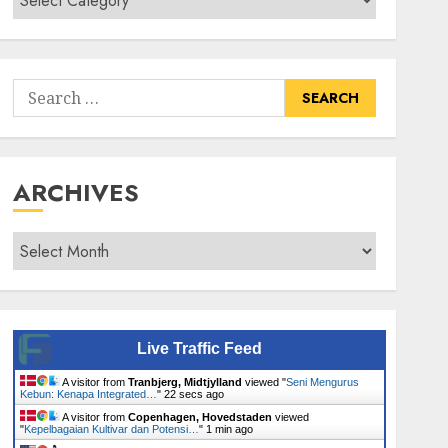
Senarai
Tumbuhan
Search
for:
ARCHIVES
Archives
Live Traffic Feed
A visitor from
Tranbjerg, Midtjylland
viewed "
Seni Mengurus
Kebun: Kenapa Integrated…
"
23 secs ago
A visitor from
Copenhagen, Hovedstaden
viewed
"
Kepelbagaian Kultivar dan Potensi…
"
1 min ago