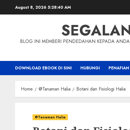
Skip
August 8, 2026
5:28:41 AM
to
content
SEGALA
BLOG INI MEMBERI PENDEDAHAN KEPADA ANDA 
DOWNLOAD EBOOK DI SINI
HUBUNGI
PENAFIAN
Home
@Tanaman Halia
Botani dan Fisiologi Halia
@Tanaman Halia