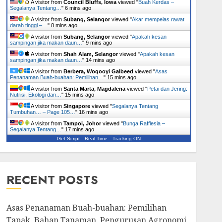
A visitor from
Council Bluffs, Iowa
viewed "
Buah Kerdas –
Segalanya Tentang…
"
6 mins ago
A visitor from
Subang, Selangor
viewed "
Akar mempelas rawat
darah tinggi –…
"
8 mins ago
A visitor from
Subang, Selangor
viewed "
Apakah kesan
sampingan jika makan daun…
"
9 mins ago
A visitor from
Shah Alam, Selangor
viewed "
Apakah kesan
sampingan jika makan daun…
"
14 mins ago
A visitor from
Berbera, Woqooyi Galbeed
viewed "
Asas
Penanaman Buah-buahan: Pemilihan…
"
15 mins ago
A visitor from
Santa Marta, Magdalena
viewed "
Petai dan Jering:
Nutrisi, Ekologi dan…
"
15 mins ago
A visitor from
Singapore
viewed "
Segalanya Tentang
Tumbuhan… – Page 105…
"
16 mins ago
A visitor from
Tampoi, Johor
viewed "
Bunga Rafflesia –
Segalanya Tentang…
"
17 mins ago
Get Script
Real Time
Tracking ON
RECENT POSTS
Asas Penanaman Buah-buahan: Pemilihan
Tapak, Bahan Tanaman, Pengurusan Agronomi