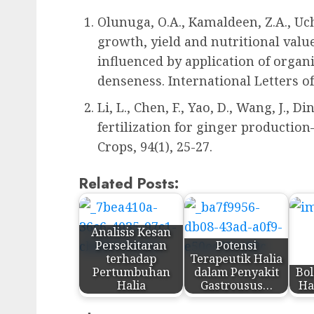
Olunuga, O.A., Kamaldeen, Z.A., Uche
growth, yield and nutritional value
influenced by application of organ
denseness. International Letters of
Li, L., Chen, F., Yao, D., Wang, J., Di
fertilization for ginger productio
Crops, 94(1), 25-27.
Related Posts:
Analisis Kesan
Persekitaran
Potensi
terhadap
Terapeutik Halia
Pertumbuhan
dalam Penyakit
Bo
Halia
Gastrousus…
Ha