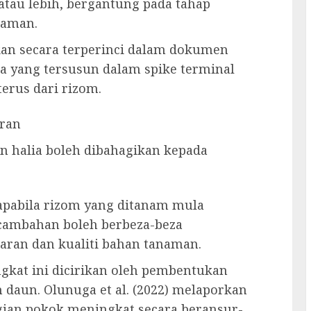
atau lebih, bergantung pada tahap
naman.
kan secara terperinci dalam dokumen
a yang tersusun dalam spike terminal
erus dari rizom.
aran
 halia boleh dibahagikan kepada
apabila rizom yang ditanam mula
cambahan boleh berbeza-beza
aran dan kualiti bahan tanaman.
ngkat ini dicirikan oleh pembentukan
aun. Olunuga et al. (2022) melaporkan
gian pokok meningkat secara beransur-