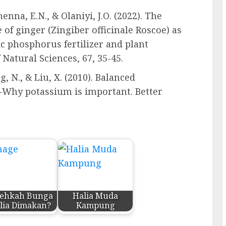
nna, E.N., & Olaniyi, J.O. (2022). The
 of ginger (Zingiber officinale Roscoe) as
ic phosphorus fertilizer and plant
 Natural Sciences, 67, 35-45.
ng, N., & Liu, X. (2010). Balanced
n–Why potassium is important. Better
lehkah Bunga
Halia Muda
lia Dimakan?
Kampung