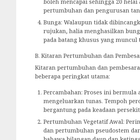
boleh mencapai sehingga 20 helai 
pertumbuhan dan pengurusan ta
Bunga: Walaupun tidak dibincang
rujukan, halia menghasilkan bung
pada batang khusus yang muncul t
B. Kitaran Pertumbuhan dan Pembes
Kitaran pertumbuhan dan pembesaran
beberapa peringkat utama:
Percambahan: Proses ini bermula 
mengeluarkan tunas. Tempoh per
bergantung pada keadaan persekit
Pertumbuhan Vegetatif Awal: Peri
dan pertumbuhan pseudostem dan d
bahawa bilangan daun dan keting