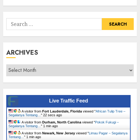
Tumbuhan
Search
for:
ARCHIVES
Archives
Live Traffic Feed
A visitor from
Fort Lauderdale, Florida
viewed "
African Tulip Tree –
Segalanya Tentang…
"
23 secs ago
A visitor from
Durham, North Carolina
viewed "
Pokok Fukugi –
Segalanya Tentang…
"
1 min ago
A visitor from
Newark, New Jersey
viewed "
Limau Pagar – Segalanya
Tentang…
"
1 min ago