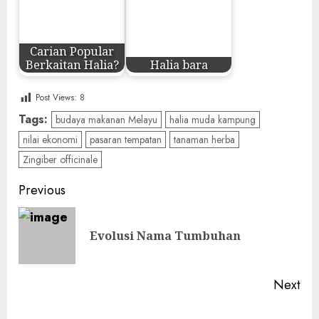
Carian Popular
Berkaitan Halia?
Halia bara
Post Views:
8
Tags:
budaya makanan Melayu
halia muda kampung
nilai ekonomi
pasaran tempatan
tanaman herba
Zingiber officinale
Post
Previous
navigation
Pre
Evolusi Nama Tumbuhan
pos
Next