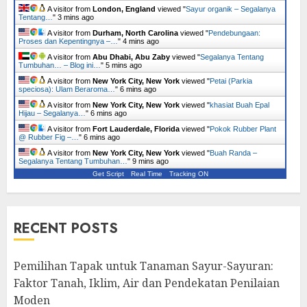
A visitor from
London, England
viewed "
Sayur organik – Segalanya
Tentang…
"
3 mins ago
A visitor from
Durham, North Carolina
viewed "
Pendebungaan:
Proses dan Kepentingnya –…
"
4 mins ago
A visitor from
Abu Dhabi, Abu Zaby
viewed "
Segalanya Tentang
Tumbuhan… – Blog ini…
"
5 mins ago
A visitor from
New York City, New York
viewed "
Petai (Parkia
speciosa): Ulam Beraroma…
"
6 mins ago
A visitor from
New York City, New York
viewed "
khasiat Buah Epal
Hijau – Segalanya…
"
6 mins ago
A visitor from
Fort Lauderdale, Florida
viewed "
Pokok Rubber Plant
@ Rubber Fig –…
"
6 mins ago
A visitor from
New York City, New York
viewed "
Buah Randa –
Segalanya Tentang Tumbuhan…
"
9 mins ago
Get Script
Real Time
Tracking ON
RECENT POSTS
Pemilihan Tapak untuk Tanaman Sayur-Sayuran:
Faktor Tanah, Iklim, Air dan Pendekatan Penilaian
Moden