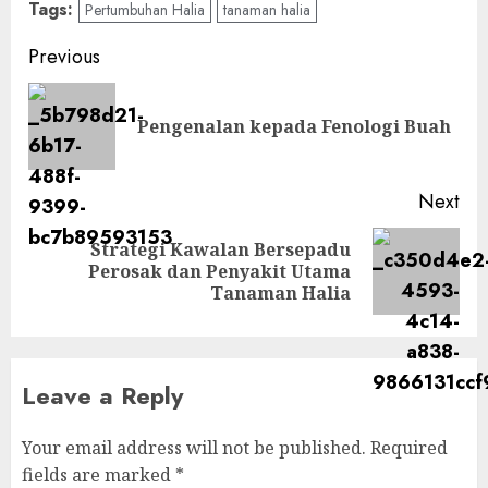
Tags:
Pertumbuhan Halia
tanaman halia
Post
Previous
navigation
Pre
Pengenalan kepada Fenologi Buah
pos
Next
Strategi Kawalan Bersepadu
Next
Perosak dan Penyakit Utama
post:
Tanaman Halia
Leave a Reply
Your email address will not be published.
Required
fields are marked
*