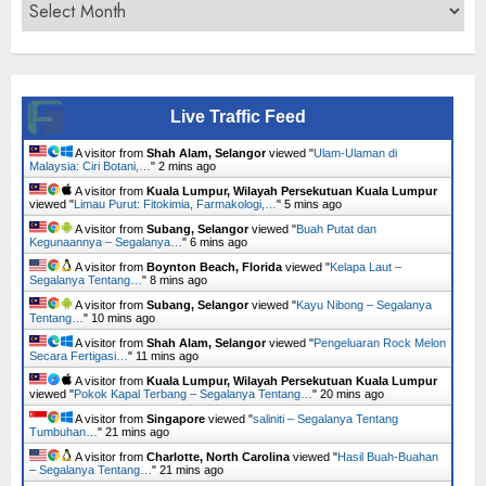
Archives
Live Traffic Feed
A visitor from
Shah Alam, Selangor
viewed "
Ulam-Ulaman di
Malaysia: Ciri Botani,…
"
2 mins ago
A visitor from
Kuala Lumpur, Wilayah Persekutuan Kuala Lumpur
viewed "
Limau Purut: Fitokimia, Farmakologi,…
"
5 mins ago
A visitor from
Subang, Selangor
viewed "
Buah Putat dan
Kegunaannya – Segalanya…
"
6 mins ago
A visitor from
Boynton Beach, Florida
viewed "
Kelapa Laut –
Segalanya Tentang…
"
8 mins ago
A visitor from
Subang, Selangor
viewed "
Kayu Nibong – Segalanya
Tentang…
"
10 mins ago
A visitor from
Shah Alam, Selangor
viewed "
Pengeluaran Rock Melon
Secara Fertigasi…
"
11 mins ago
A visitor from
Kuala Lumpur, Wilayah Persekutuan Kuala Lumpur
viewed "
Pokok Kapal Terbang – Segalanya Tentang…
"
20 mins ago
A visitor from
Singapore
viewed "
saliniti – Segalanya Tentang
Tumbuhan…
"
21 mins ago
A visitor from
Charlotte, North Carolina
viewed "
Hasil Buah-Buahan
– Segalanya Tentang…
"
21 mins ago