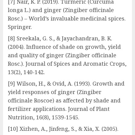
[7] Nair, K. P. (2019). Turmeric (Curcuma
longa L.) and ginger (Zingiber officinale
Rosc.) – World’s invaluable medicinal spices.
Springer.
[8] Sreekala, G. S., & Jayachandran, B. K.
(2004). Influence of shade on growth, yield
and quality of ginger (Zingiber officinale
Rosc.). Journal of Spices and Aromatic Crops,
13(2), 140-142.
[9] Wilson, H., & Ovid, A. (1993). Growth and
yield responses of ginger (Zingiber
officinale Roscoe) as affected by shade and
fertilizer applications. Journal of Plant
Nutrition, 16(8), 1539-1545.
[10] Xizhen, A., Jinfeng, S., & Xia, X. (2005).