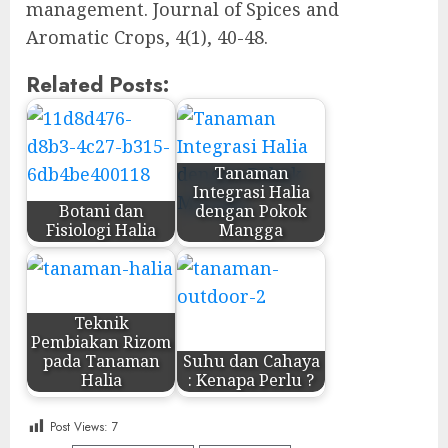
management. Journal of Spices and
Aromatic Crops, 4(1), 40-48.
Related Posts:
Tanaman
Integrasi Halia
Botani dan
dengan Pokok
Fisiologi Halia
Mangga
Teknik
Pembiakan Rizom
pada Tanaman
Suhu dan Cahaya
Halia
: Kenapa Perlu ?
Post Views:
7