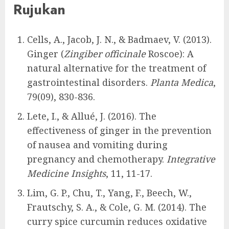
Rujukan
Cells, A., Jacob, J. N., & Badmaev, V. (2013).
Ginger (
Zingiber officinale
Roscoe): A
natural alternative for the treatment of
gastrointestinal disorders.
Planta Medica
,
79(09), 830-836.
Lete, I., & Allué, J. (2016). The
effectiveness of ginger in the prevention
of nausea and vomiting during
pregnancy and chemotherapy.
Integrative
Medicine Insights
, 11, 11-17.
Lim, G. P., Chu, T., Yang, F., Beech, W.,
Frautschy, S. A., & Cole, G. M. (2014). The
curry spice curcumin reduces oxidative