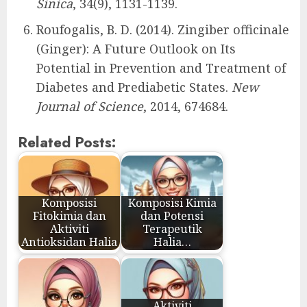
Sinica
, 34(9), 1131-1139.
Roufogalis, B. D. (2014). Zingiber officinale
(Ginger): A Future Outlook on Its
Potential in Prevention and Treatment of
Diabetes and Prediabetic States.
New
Journal of Science
, 2014, 674684.
Related Posts:
Komposisi
Komposisi Kimia
Fitokimia dan
dan Potensi
Aktiviti
Terapeutik
Antioksidan Halia
Halia…
Aktiviti