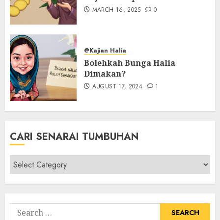
MARCH 16, 2025
0
@Kajian Halia
Bolehkah Bunga Halia
Dimakan?
AUGUST 17, 2024
1
CARI SENARAI TUMBUHAN
Cari
Senarai
Tumbuhan
Search