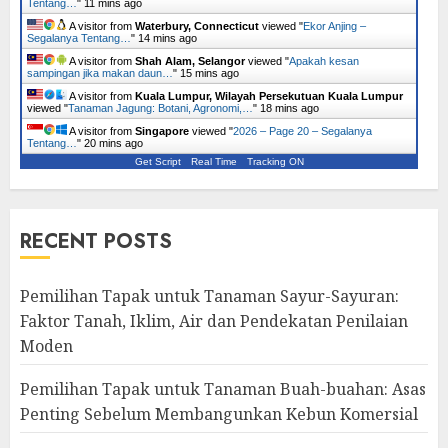
Tentang…
"
11 mins ago
A visitor from
Waterbury, Connecticut
viewed "
Ekor Anjing –
Segalanya Tentang…
"
14 mins ago
A visitor from
Shah Alam, Selangor
viewed "
Apakah kesan
sampingan jika makan daun…
"
15 mins ago
A visitor from
Kuala Lumpur, Wilayah Persekutuan Kuala Lumpur
viewed "
Tanaman Jagung: Botani, Agronomi,…
"
18 mins ago
A visitor from
Singapore
viewed "
2026 – Page 20 – Segalanya
Tentang…
"
20 mins ago
Get Script
Real Time
Tracking ON
RECENT POSTS
Pemilihan Tapak untuk Tanaman Sayur-Sayuran:
Faktor Tanah, Iklim, Air dan Pendekatan Penilaian
Moden
Pemilihan Tapak untuk Tanaman Buah-buahan: Asas
Penting Sebelum Membangunkan Kebun Komersial