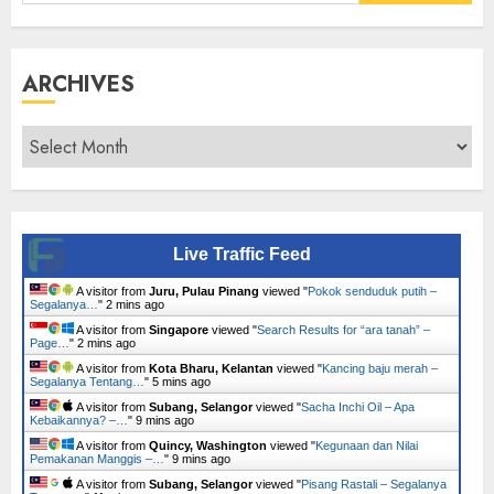
for:
ARCHIVES
Archives
Live Traffic Feed
A visitor from
Juru, Pulau Pinang
viewed "
Pokok senduduk putih –
Segalanya…
"
2 mins ago
A visitor from
Singapore
viewed "
Search Results for “ara tanah” –
Page…
"
2 mins ago
A visitor from
Kota Bharu, Kelantan
viewed "
Kancing baju merah –
Segalanya Tentang…
"
5 mins ago
A visitor from
Subang, Selangor
viewed "
Sacha Inchi Oil – Apa
Kebaikannya? –…
"
9 mins ago
A visitor from
Quincy, Washington
viewed "
Kegunaan dan Nilai
Pemakanan Manggis –…
"
9 mins ago
A visitor from
Subang, Selangor
viewed "
Pisang Rastali – Segalanya