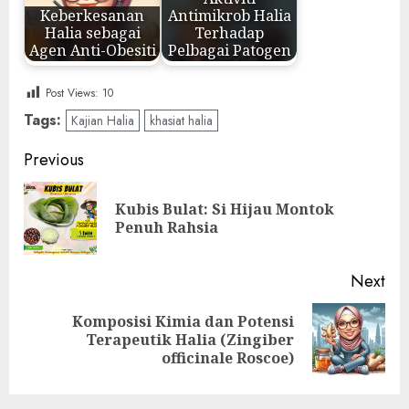
Keberkesanan
Antimikrob Halia
Halia sebagai
Terhadap
Agen Anti-Obesiti
Pelbagai Patogen
Post Views:
10
Tags:
Kajian Halia
khasiat halia
Post
Previous
navigation
Kubis Bulat: Si Hijau Montok
Pre
Penuh Rahsia
pos
Next
Komposisi Kimia dan Potensi
Next
Terapeutik Halia (Zingiber
post:
officinale Roscoe)