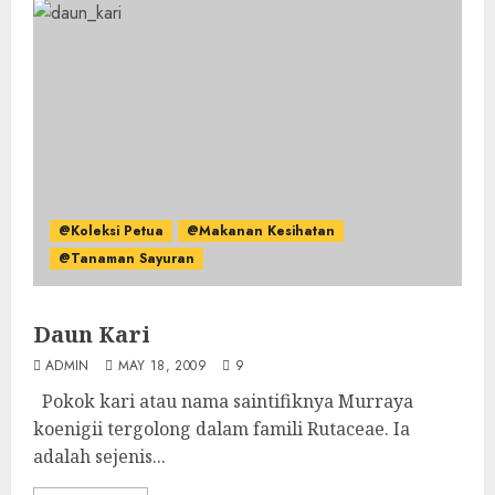
@Koleksi Petua
@Makanan Kesihatan
@Tanaman Sayuran
Daun Kari
ADMIN
MAY 18, 2009
9
Pokok kari atau nama saintifiknya Murraya
koenigii tergolong dalam famili Rutaceae. Ia
adalah sejenis...