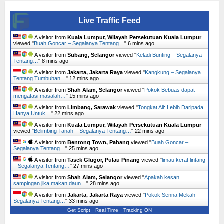
Live Traffic Feed
A visitor from
Kuala Lumpur, Wilayah Persekutuan Kuala Lumpur
viewed "
Buah Goncar – Segalanya Tentang…
"
6 mins ago
A visitor from
Subang, Selangor
viewed "
Keladi Bunting – Segalanya
Tentang…
"
8 mins ago
A visitor from
Jakarta, Jakarta Raya
viewed "
Kangkung – Segalanya
Tentang Tumbuhan…
"
12 mins ago
A visitor from
Shah Alam, Selangor
viewed "
Pokok Bebuas dapat
mengatasi masalah…
"
15 mins ago
A visitor from
Limbang, Sarawak
viewed "
Tongkat Ali: Lebih Daripada
Hanya Untuk…
"
22 mins ago
A visitor from
Kuala Lumpur, Wilayah Persekutuan Kuala Lumpur
viewed "
Belimbing Tanah – Segalanya Tentang…
"
22 mins ago
A visitor from
Bentong Town, Pahang
viewed "
Buah Goncar –
Segalanya Tentang…
"
25 mins ago
A visitor from
Tasek Glugor, Pulau Pinang
viewed "
limau kerat lintang
– Segalanya Tentang…
"
27 mins ago
A visitor from
Shah Alam, Selangor
viewed "
Apakah kesan
sampingan jika makan daun…
"
28 mins ago
A visitor from
Jakarta, Jakarta Raya
viewed "
Pokok Senna Mekah –
Segalanya Tentang…
"
33 mins ago
Get Script
Real Time
Tracking ON