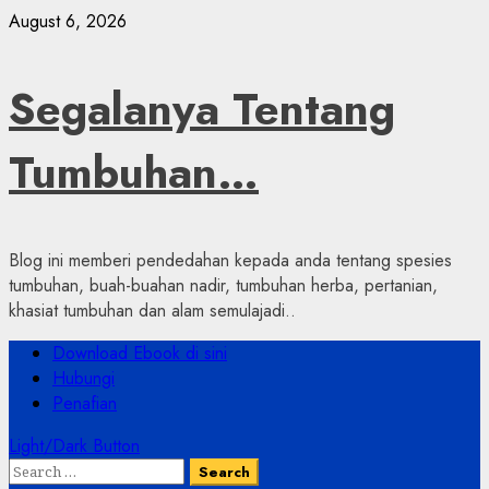
Skip
August 6, 2026
to
content
Segalanya Tentang
Tumbuhan…
Blog ini memberi pendedahan kepada anda tentang spesies
tumbuhan, buah-buahan nadir, tumbuhan herba, pertanian,
khasiat tumbuhan dan alam semulajadi..
Primary
Download Ebook di sini
Menu
Hubungi
Penafian
Light/Dark Button
Search