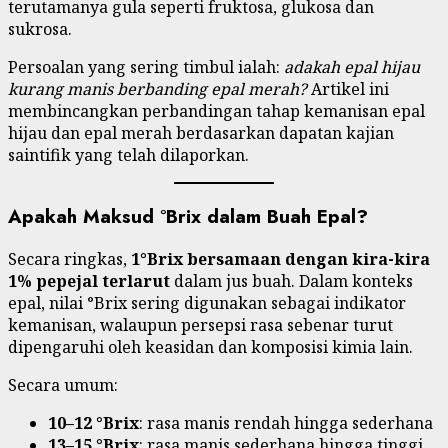
terutamanya gula seperti fruktosa, glukosa dan
sukrosa.
Persoalan yang sering timbul ialah:
adakah epal hijau
kurang manis berbanding epal merah?
Artikel ini
membincangkan perbandingan tahap kemanisan epal
hijau dan epal merah berdasarkan dapatan kajian
saintifik yang telah dilaporkan.
Apakah Maksud °Brix dalam Buah Epal?
Secara ringkas,
1°Brix bersamaan dengan kira-kira
1% pepejal terlarut
dalam jus buah. Dalam konteks
epal, nilai °Brix sering digunakan sebagai indikator
kemanisan, walaupun persepsi rasa sebenar turut
dipengaruhi oleh keasidan dan komposisi kimia lain.
Secara umum:
10–12 °Brix
: rasa manis rendah hingga sederhana
13–15 °Brix
: rasa manis sederhana hingga tinggi