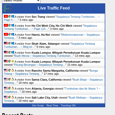
Live Traffic Feed
A visitor from
Soc Trang
viewed "
Segalanya Tentang Tumbuhan… –
Page 5 –…
"
3 mins ago
A visitor from
Ho Chi Minh City, Ho Chi Minh
viewed "
Segalanya
Tentang Tumbuhan… – Page 114…
"
3 mins ago
A visitor from
Hanoi, Ha Noi
viewed "
Melastomataceae – Segalanya
Tentang…
"
3 mins ago
A visitor from
Shah Alam, Selangor
viewed "
Segalanya Tentang
Tumbuhan… – Blog ini…
"
9 mins ago
A visitor from
Kuala Lumpur, Wilayah Persekutuan Kuala Lumpur
viewed "
Buah Mesta – Segalanya Tentang Tumbuhan…
"
13 mins ago
A visitor from
Kuala Lumpur, Wilayah Persekutuan Kuala Lumpur
viewed "
Pisang Berangan – Segalanya Tentang…
"
15 mins ago
A visitor from
Rancho Santa Margarita, California
viewed "
Bunga
Telang – Segalanya Tentang…
"
17 mins ago
A visitor from
Santa Clara, California
viewed "
Buah Binjai – Segalanya
Tentang…
"
18 mins ago
A visitor from
Atlanta, Georgia
viewed "
Tumbuhan dan Air Manis ? –
Segalanya…
"
18 mins ago
A visitor from
Salt Lake City, Utah
viewed "
Buah Melinjau – Segalanya
Tentang…
"
18 mins ago
Get Script
Real Time
Tracking ON