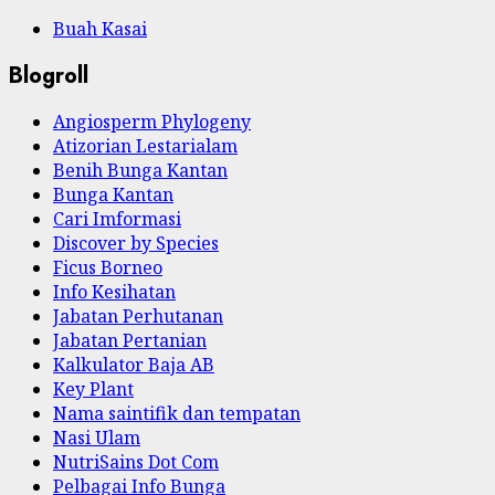
Buah Kasai
Blogroll
Angiosperm Phylogeny
Atizorian Lestarialam
Benih Bunga Kantan
Bunga Kantan
Cari Imformasi
Discover by Species
Ficus Borneo
Info Kesihatan
Jabatan Perhutanan
Jabatan Pertanian
Kalkulator Baja AB
Key Plant
Nama saintifik dan tempatan
Nasi Ulam
NutriSains Dot Com
Pelbagai Info Bunga