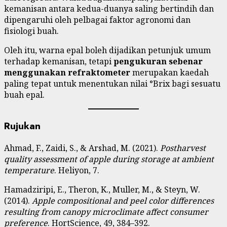
kemanisan antara kedua-duanya saling bertindih dan
dipengaruhi oleh pelbagai faktor agronomi dan
fisiologi buah.
Oleh itu, warna epal boleh dijadikan petunjuk umum
terhadap kemanisan, tetapi
pengukuran sebenar
menggunakan refraktometer
merupakan kaedah
paling tepat untuk menentukan nilai °Brix bagi sesuatu
buah epal.
Rujukan
Ahmad, F., Zaidi, S., & Arshad, M. (2021).
Postharvest
quality assessment of apple during storage at ambient
temperature
. Heliyon, 7.
Hamadziripi, E., Theron, K., Muller, M., & Steyn, W.
(2014).
Apple compositional and peel color differences
resulting from canopy microclimate affect consumer
preference
. HortScience, 49, 384–392.