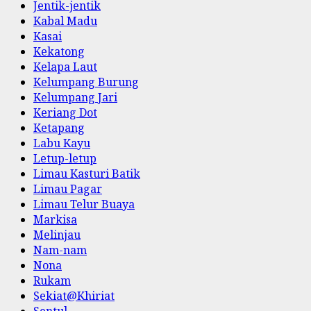
Jentik-jentik
Kabal Madu
Kasai
Kekatong
Kelapa Laut
Kelumpang Burung
Kelumpang Jari
Keriang Dot
Ketapang
Labu Kayu
Letup-letup
Limau Kasturi Batik
Limau Pagar
Limau Telur Buaya
Markisa
Melinjau
Nam-nam
Nona
Rukam
Sekiat@Khiriat
Sentul