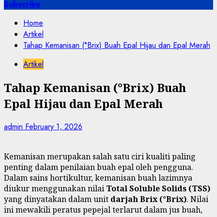
for:
Subscribe
Home
Artikel
Tahap Kemanisan (°Brix) Buah Epal Hijau dan Epal Merah
Artikel
Tahap Kemanisan (°Brix) Buah
Epal Hijau dan Epal Merah
admin
February 1, 2026
Kemanisan merupakan salah satu ciri kualiti paling
penting dalam penilaian buah epal oleh pengguna.
Dalam sains hortikultur, kemanisan buah lazimnya
diukur menggunakan nilai
Total Soluble Solids (TSS)
yang dinyatakan dalam unit
darjah Brix (°Brix)
. Nilai
ini mewakili peratus pepejal terlarut dalam jus buah,