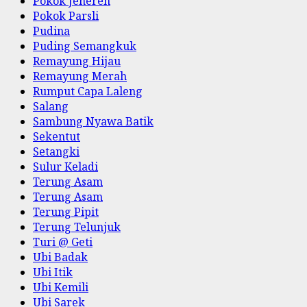
Pokok Jenereh
Pokok Parsli
Pudina
Puding Semangkuk
Remayung Hijau
Remayung Merah
Rumput Capa Laleng
Salang
Sambung Nyawa Batik
Sekentut
Setangki
Sulur Keladi
Terung Asam
Terung Asam
Terung Pipit
Terung Telunjuk
Turi @ Geti
Ubi Badak
Ubi Itik
Ubi Kemili
Ubi Sarek