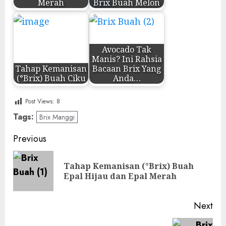
Merah
Brix Buah Melon
Avocado Tak
Manis? Ini Rahsia
Tahap Kemanisan
Bacaan Brix Yang
(°Brix) Buah Ciku
Anda…
Post Views:
8
Tags:
Brix Manggi
Post
Previous
navigation
Tahap Kemanisan (°Brix) Buah
Pre
Epal Hijau dan Epal Merah
pos
Next