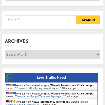
Senarai
Tumbuhan
Search
for:
ARCHIVES
Archives
Live Traffic Feed
A visitor from
Kuala Lumpur, Wilayah Persekutuan Kuala Lumpur
viewed "
Pepasan: Si Kecil yang Kaya dengan…
"
11 secs ago
A visitor from
Kuala Lumpur, Wilayah Persekutuan Kuala Lumpur
viewed "
Struktur dan Fungsi Tanaman Jagung –…
"
2 mins ago
A visitor from
Kuala Terengganu, Terengganu
viewed "
Bunga
Kemboja – Bukan sekadar di…
"
8 mins ago