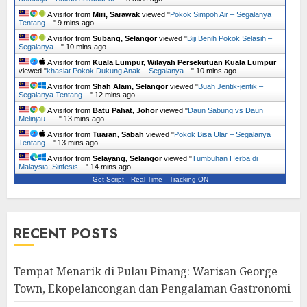
A visitor from
Miri, Sarawak
viewed "
Pokok Simpoh Air – Segalanya
Tentang…
"
9 mins ago
A visitor from
Subang, Selangor
viewed "
Biji Benih Pokok Selasih –
Segalanya…
"
10 mins ago
A visitor from
Kuala Lumpur, Wilayah Persekutuan Kuala Lumpur
viewed "
khasiat Pokok Dukung Anak – Segalanya…
"
10 mins ago
A visitor from
Shah Alam, Selangor
viewed "
Buah Jentik-jentik –
Segalanya Tentang…
"
12 mins ago
A visitor from
Batu Pahat, Johor
viewed "
Daun Sabung vs Daun
Melinjau –…
"
13 mins ago
A visitor from
Tuaran, Sabah
viewed "
Pokok Bisa Ular – Segalanya
Tentang…
"
13 mins ago
A visitor from
Selayang, Selangor
viewed "
Tumbuhan Herba di
Malaysia: Sintesis…
"
14 mins ago
Get Script
Real Time
Tracking ON
RECENT POSTS
Tempat Menarik di Pulau Pinang: Warisan George
Town, Ekopelancongan dan Pengalaman Gastronomi