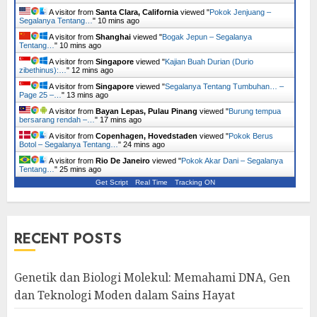
A visitor from
Santa Clara, California
viewed "
Pokok Jenjuang –
Segalanya Tentang…
"
10 mins ago
A visitor from
Shanghai
viewed "
Bogak Jepun – Segalanya
Tentang…
"
10 mins ago
A visitor from
Singapore
viewed "
Kajian Buah Durian (Durio
zibethinus):…
"
12 mins ago
A visitor from
Singapore
viewed "
Segalanya Tentang Tumbuhan… –
Page 25 –…
"
13 mins ago
A visitor from
Bayan Lepas, Pulau Pinang
viewed "
Burung tempua
bersarang rendah –…
"
17 mins ago
A visitor from
Copenhagen, Hovedstaden
viewed "
Pokok Berus
Botol – Segalanya Tentang…
"
24 mins ago
A visitor from
Rio De Janeiro
viewed "
Pokok Akar Dani – Segalanya
Tentang…
"
25 mins ago
Get Script
Real Time
Tracking ON
RECENT POSTS
Genetik dan Biologi Molekul: Memahami DNA, Gen
dan Teknologi Moden dalam Sains Hayat