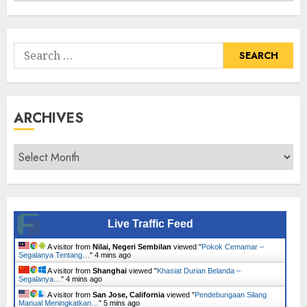
Senarai
Tumbuhan
Search
for:
ARCHIVES
Archives
Live Traffic Feed
A visitor from
Nilai, Negeri Sembilan
viewed "
Pokok Cemamar –
Segalanya Tentang…
"
4 mins ago
A visitor from
Shanghai
viewed "
Khasiat Durian Belanda –
Segalanya…
"
4 mins ago
A visitor from
San Jose, California
viewed "
Pendebungaan Silang
Manual Meningkatkan…
"
5 mins ago