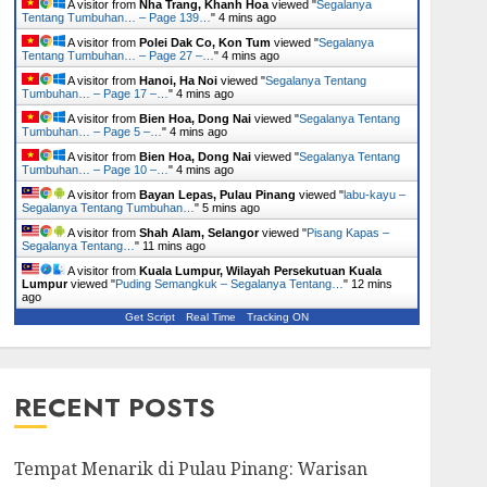
A visitor from
Nha Trang, Khanh Hoa
viewed "
Segalanya
Tentang Tumbuhan… – Page 139…
"
4 mins ago
A visitor from
Polei Dak Co, Kon Tum
viewed "
Segalanya
Tentang Tumbuhan… – Page 27 –…
"
4 mins ago
A visitor from
Hanoi, Ha Noi
viewed "
Segalanya Tentang
Tumbuhan… – Page 17 –…
"
4 mins ago
A visitor from
Bien Hoa, Dong Nai
viewed "
Segalanya Tentang
Tumbuhan… – Page 5 –…
"
4 mins ago
A visitor from
Bien Hoa, Dong Nai
viewed "
Segalanya Tentang
Tumbuhan… – Page 10 –…
"
4 mins ago
A visitor from
Bayan Lepas, Pulau Pinang
viewed "
labu-kayu –
Segalanya Tentang Tumbuhan…
"
5 mins ago
A visitor from
Shah Alam, Selangor
viewed "
Pisang Kapas –
Segalanya Tentang…
"
11 mins ago
A visitor from
Kuala Lumpur, Wilayah Persekutuan Kuala
Lumpur
viewed "
Puding Semangkuk – Segalanya Tentang…
"
12 mins
ago
Get Script
Real Time
Tracking ON
RECENT POSTS
Tempat Menarik di Pulau Pinang: Warisan