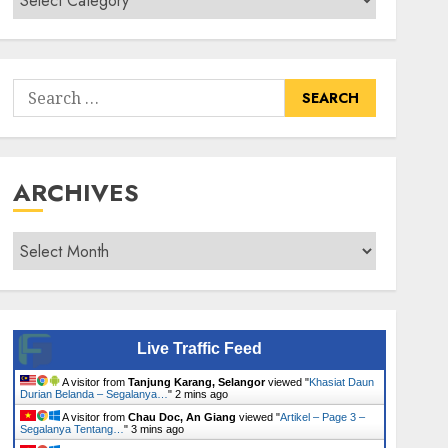
Senarai
Tumbuhan
Search
for:
ARCHIVES
Archives
Live Traffic Feed
A visitor from
Tanjung Karang, Selangor
viewed "
Khasiat Daun
Durian Belanda – Segalanya…
"
2 mins ago
A visitor from
Chau Doc, An Giang
viewed "
Artikel – Page 3 –
Segalanya Tentang…
"
3 mins ago