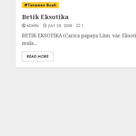
@Tanaman Buah
Betik Eksotika
ADMIN
JULY 28, 2008
1
BETIK EKSOTIKA (Carica papaya Linn. var. Eksoti
mula...
READ MORE