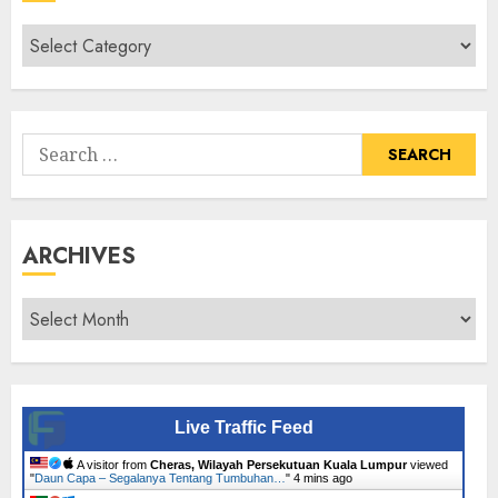
Cari
Senarai
Tumbuhan
Search
for:
ARCHIVES
Archives
Live Traffic Feed
A visitor from
Cheras, Wilayah Persekutuan Kuala Lumpur
viewed
"
Daun Capa – Segalanya Tentang Tumbuhan…
"
4 mins ago