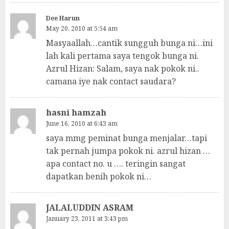
Dee Harun
May 20, 2010 at 5:54 am
Masyaallah…cantik sungguh bunga ni…ini
lah kali pertama saya tengok bunga ni.
Azrul Hizan: Salam, saya nak pokok ni..
camana iye nak contact saudara?
hasni hamzah
June 16, 2010 at 6:43 am
saya mmg peminat bunga menjalar…tapi
tak pernah jumpa pokok ni. azrul hizan …
apa contact no. u …. teringin sangat
dapatkan benih pokok ni…
JALALUDDIN ASRAM
January 23, 2011 at 3:43 pm