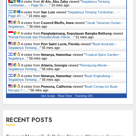
A visitor from
Al Ain, Abu Zaby
viewed "
Segalanya Tentang
Tumbuhan… – Page 50 –…
"
16 mins ago
A visitor from
San Luis
viewed "
Segalanya Tentang Tumbuhan… –
Page 44 –…
"
16 mins ago
A visitor from
Council Bluffs, Iowa
viewed "
Jarak Tanaman Durian –
Segalanya…
"
36 mins ago
A visitor from
Pangkalpinang, Kepulauan Bangka Belitung
viewed
"
Kenali Perosak dan Penyakit Anak Pokok…
"
51 mins ago
A visitor from
Port Saint Lucie, Florida
viewed "
Buah Avokado –
Segalanya Tentang…
"
55 mins ago
A visitor from
Netanya, Hamerkaz
viewed "
Tropical Spice Garden –
Segalanya…
"
56 mins ago
A visitor from
Atlanta, Georgia
viewed "
Remayung Merah –
Segalanya Tentang…
"
56 mins ago
A visitor from
Netanya, Hamerkaz
viewed "
Buah Engkabang –
Segalanya Tentang…
"
56 mins ago
A visitor from
Pomona, California
viewed "
Buah Cerapu ke Buah
Kecupu ? –…
"
56 mins ago
Get Script
Real Time
Tracking ON
RECENT POSTS