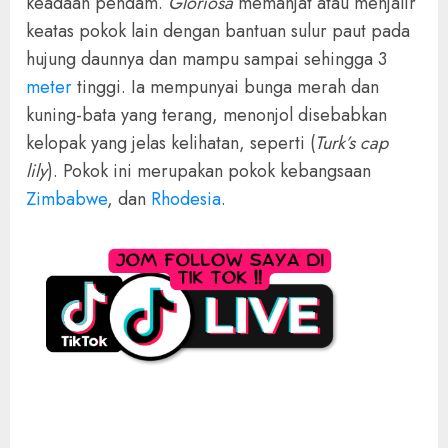
keadaan pendam.
Gloriosa
memanjat atau menjalir
keatas pokok lain dengan bantuan sulur paut pada
hujung daunnya dan mampu sampai sehingga 3
meter
tinggi. Ia mempunyai bunga merah dan
kuning-bata yang terang, menonjol disebabkan
kelopak yang jelas kelihatan, seperti (
Turk’s cap
lily
). Pokok ini merupakan pokok kebangsaan
Zimbabwe
, dan
Rhodesia
.