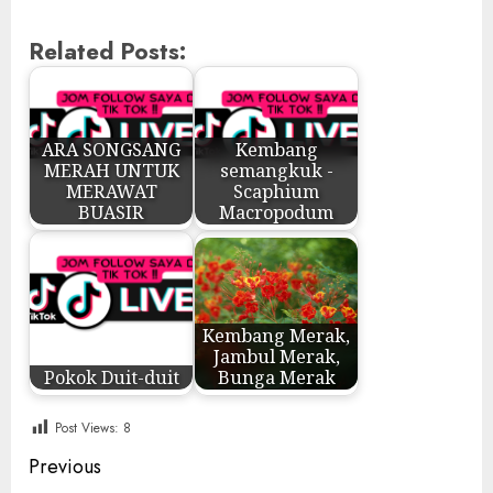
Related Posts:
ARA SONGSANG
Kembang
MERAH UNTUK
semangkuk -
MERAWAT
Scaphium
BUASIR
Macropodum
Kembang Merak,
Jambul Merak,
Pokok Duit-duit
Bunga Merak
Post Views:
8
Post
Previous