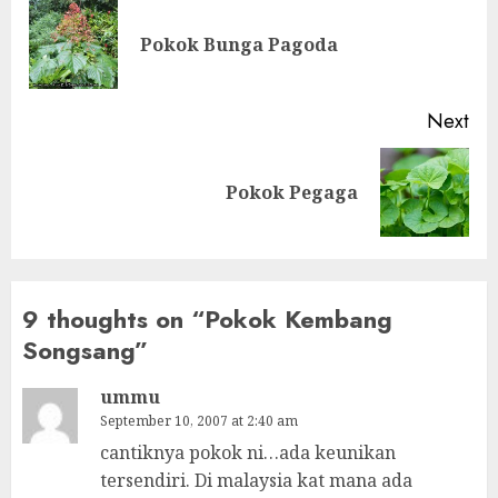
navigation
Pre
Pokok Bunga Pagoda
pos
Next
Next
Pokok Pegaga
post:
9 thoughts on “
Pokok Kembang
Songsang
”
ummu
September 10, 2007 at 2:40 am
cantiknya pokok ni…ada keunikan
tersendiri. Di malaysia kat mana ada