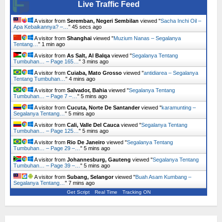
Live Traffic Feed
A visitor from
Seremban, Negeri Sembilan
viewed "
Sacha Inchi Oil –
Apa Kebaikannya? –…
"
46 secs ago
A visitor from
Shanghai
viewed "
Muzium Nanas – Segalanya
Tentang…
"
1 min ago
A visitor from
As Salt, Al Balqa
viewed "
Segalanya Tentang
Tumbuhan… – Page 165…
"
3 mins ago
A visitor from
Cuiaba, Mato Grosso
viewed "
antidiarea – Segalanya
Tentang Tumbuhan…
"
4 mins ago
A visitor from
Salvador, Bahia
viewed "
Segalanya Tentang
Tumbuhan… – Page 7 –…
"
5 mins ago
A visitor from
Cucuta, Norte De Santander
viewed "
karamunting –
Segalanya Tentang…
"
5 mins ago
A visitor from
Cali, Valle Del Cauca
viewed "
Segalanya Tentang
Tumbuhan… – Page 125…
"
5 mins ago
A visitor from
Rio De Janeiro
viewed "
Segalanya Tentang
Tumbuhan… – Page 29 –…
"
5 mins ago
A visitor from
Johannesburg, Gauteng
viewed "
Segalanya Tentang
Tumbuhan… – Page 39 –…
"
5 mins ago
A visitor from
Subang, Selangor
viewed "
Buah Asam Kumbang –
Segalanya Tentang…
"
7 mins ago
Get Script
Real Time
Tracking ON