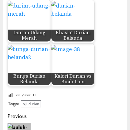
Durian Udang
Khasiat Durian
Merah
Belanda
Bunga Durian
Kalori Durian vs
Belanda
Buah Lain
Post Views:
11
Tags:
biji durian
Post
Previous
navigation