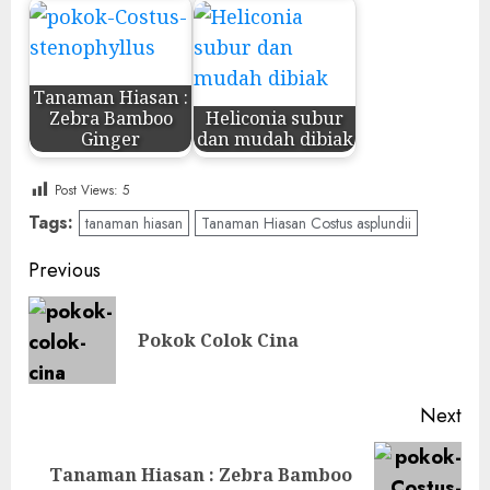
Tanaman Hiasan :
Zebra Bamboo
Heliconia subur
Ginger
dan mudah dibiak
Post Views:
5
Tags:
tanaman hiasan
Tanaman Hiasan Costus asplundii
Post
Previous
navigation
Pre
Pokok Colok Cina
pos
Next
Tanaman Hiasan : Zebra Bamboo
Next