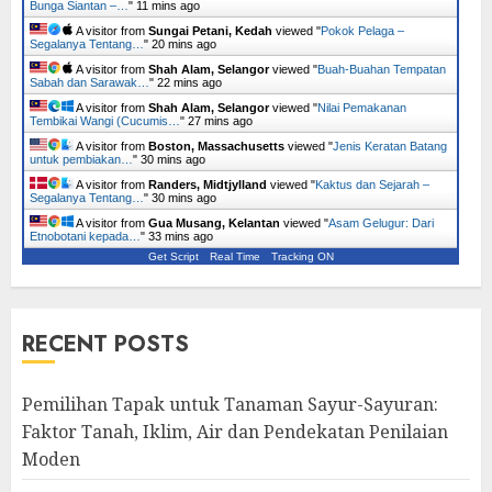
Bunga Siantan –…
"
11 mins ago
A visitor from
Sungai Petani, Kedah
viewed "
Pokok Pelaga –
Segalanya Tentang…
"
21 mins ago
A visitor from
Shah Alam, Selangor
viewed "
Buah-Buahan Tempatan
Sabah dan Sarawak…
"
22 mins ago
A visitor from
Shah Alam, Selangor
viewed "
Nilai Pemakanan
Tembikai Wangi (Cucumis…
"
27 mins ago
A visitor from
Boston, Massachusetts
viewed "
Jenis Keratan Batang
untuk pembiakan…
"
30 mins ago
A visitor from
Randers, Midtjylland
viewed "
Kaktus dan Sejarah –
Segalanya Tentang…
"
30 mins ago
A visitor from
Gua Musang, Kelantan
viewed "
Asam Gelugur: Dari
Etnobotani kepada…
"
33 mins ago
Get Script
Real Time
Tracking ON
RECENT POSTS
Pemilihan Tapak untuk Tanaman Sayur-Sayuran:
Faktor Tanah, Iklim, Air dan Pendekatan Penilaian
Moden