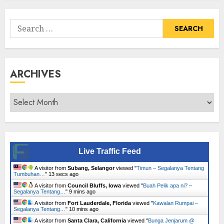
Tumbuhan
Search
for:
ARCHIVES
Archives
Live Traffic Feed
A visitor from
Subang, Selangor
viewed "
Timun – Segalanya Tentang
Tumbuhan…
"
14 secs ago
A visitor from
Council Bluffs, Iowa
viewed "
Buah Pelik apa ni? –
Segalanya Tentang…
"
9 mins ago
A visitor from
Fort Lauderdale, Florida
viewed "
Kawalan Rumpai –
Segalanya Tentang…
"
11 mins ago
A visitor from
Santa Clara, California
viewed "
Bunga Jenjarum @