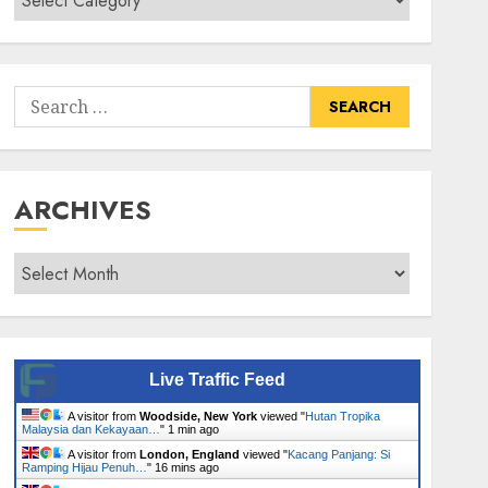
Senarai
Tumbuhan
Search
for:
ARCHIVES
Archives
Live Traffic Feed
A visitor from
Woodside, New York
viewed "
Hutan Tropika
Malaysia dan Kekayaan…
"
1 min ago
A visitor from
London, England
viewed "
Kacang Panjang: Si
Ramping Hijau Penuh…
"
16 mins ago