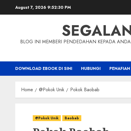
Skip
August 7, 2026
9:52:32 PM
to
content
SEGALA
BLOG INI MEMBERI PENDEDAHAN KEPADA ANDA 
DOWNLOAD EBOOK DI SINI
HUBUNGI
PENAFIAN
Home
@Pokok Unik
Pokok Baobab
@Pokok Unik
Baobab