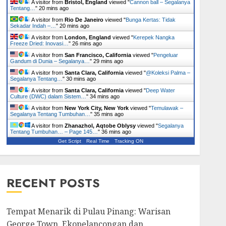
A visitor from
Bristol, England
viewed "
Cannon ball – Segalanya
Tentang…
"
20 mins ago
A visitor from
Rio De Janeiro
viewed "
Bunga Kertas: Tidak
Sekadar Indah –…
"
20 mins ago
A visitor from
London, England
viewed "
Kerepek Nangka
Freeze Dried: Inovasi…
"
26 mins ago
A visitor from
San Francisco, California
viewed "
Pengeluar
Gandum di Dunia – Segalanya…
"
29 mins ago
A visitor from
Santa Clara, California
viewed "
@Koleksi Palma –
Segalanya Tentang…
"
30 mins ago
A visitor from
Santa Clara, California
viewed "
Deep Water
Culture (DWC) dalam Sistem…
"
34 mins ago
A visitor from
New York City, New York
viewed "
Temulawak –
Segalanya Tentang Tumbuhan…
"
35 mins ago
A visitor from
Zhanazhol, Aqtobe Oblysy
viewed "
Segalanya
Tentang Tumbuhan… – Page 145…
"
36 mins ago
Get Script
Real Time
Tracking ON
RECENT POSTS
Tempat Menarik di Pulau Pinang: Warisan
George Town, Ekopelancongan dan