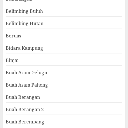
Belimbing Buluh
Belimbing Hutan
Beruas
Bidara Kampung
Binjai
Buah Asam Gelugur
Buah Asam Pahong
Buah Berangan
Buah Berangan 2
Buah Berembang