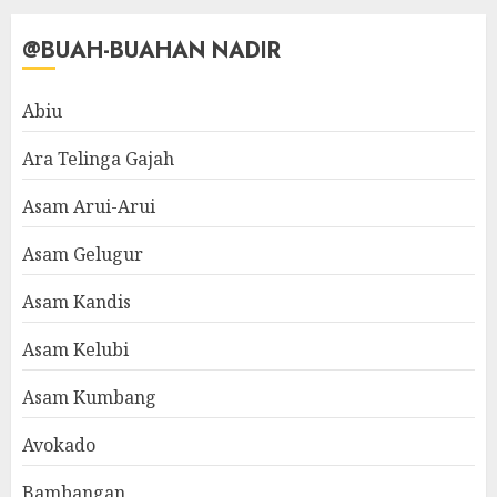
@BUAH-BUAHAN NADIR
Abiu
Ara Telinga Gajah
Asam Arui-Arui
Asam Gelugur
Asam Kandis
Asam Kelubi
Asam Kumbang
Avokado
Bambangan