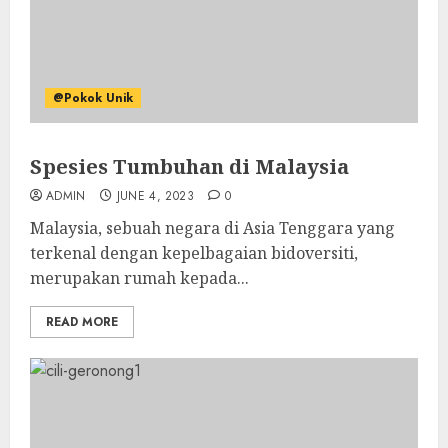
@Pokok Unik
Spesies Tumbuhan di Malaysia
ADMIN
JUNE 4, 2023
0
Malaysia, sebuah negara di Asia Tenggara yang
terkenal dengan kepelbagaian bidoversiti,
merupakan rumah kepada...
READ MORE