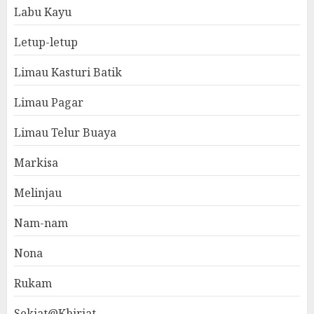
Labu Kayu
Letup-letup
Limau Kasturi Batik
Limau Pagar
Limau Telur Buaya
Markisa
Melinjau
Nam-nam
Nona
Rukam
Sekiat@Khiriat