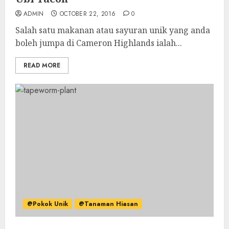
ADMIN
OCTOBER 22, 2016
0
Salah satu makanan atau sayuran unik yang anda
boleh jumpa di Cameron Highlands ialah...
READ MORE
@Pokok Unik
@Tanaman Hiasan