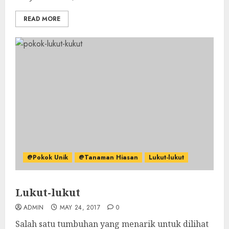
READ MORE
@Pokok Unik
@Tanaman Hiasan
Lukut-lukut
Lukut-lukut
ADMIN
MAY 24, 2017
0
Salah satu tumbuhan yang menarik untuk dilihat