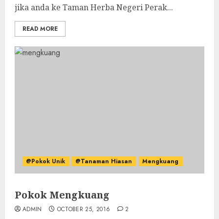
jika anda ke Taman Herba Negeri Perak...
READ MORE
@Pokok Unik
@Tanaman Hiasan
Mengkuang
Pokok Mengkuang
ADMIN
OCTOBER 25, 2016
2