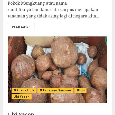
Pokok Mengkuang atau nama
saintifiknya Pandanus atrocarpus merupakan
tanaman yang tidak asing lagi di negara kita...
READ MORE
@Pokok Unik
@Tanaman Sayuran
@Ubi
Ubi Yacon
Ubi Yacon