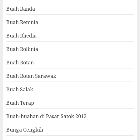
Buah Randa
Buah Remnia
Buah Rhedia
Buah Rollinia
Buah Rotan
Buah Rotan Sarawak
Buah Salak
Buah Terap
Buah-buahan di Pasar Satok 2012
Bunga Cengkih