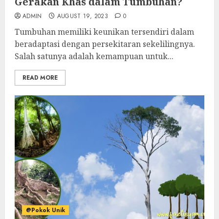
Gerakan Khas dalam Tumbuhan?
ADMIN
AUGUST 19, 2023
0
Tumbuhan memiliki keunikan tersendiri dalam
beradaptasi dengan persekitaran sekelilingnya.
Salah satunya adalah kemampuan untuk...
READ MORE
@Pokok Unik