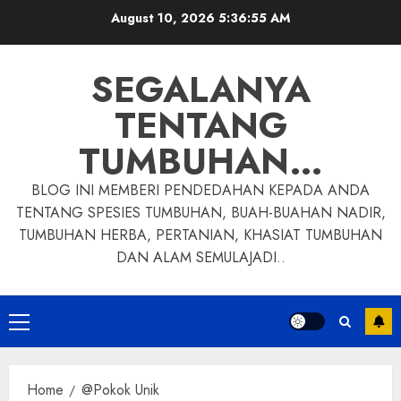
Skip
August 10, 2026
5:36:56 AM
to
content
SEGALANYA
TENTANG
TUMBUHAN…
BLOG INI MEMBERI PENDEDAHAN KEPADA ANDA
TENTANG SPESIES TUMBUHAN, BUAH-BUAHAN NADIR,
TUMBUHAN HERBA, PERTANIAN, KHASIAT TUMBUHAN
DAN ALAM SEMULAJADI..
Primary
Menu
Home
@Pokok Unik