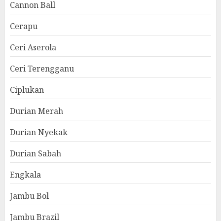
Cannon Ball
Cerapu
Ceri Aserola
Ceri Terengganu
Ciplukan
Durian Merah
Durian Nyekak
Durian Sabah
Engkala
Jambu Bol
Jambu Brazil