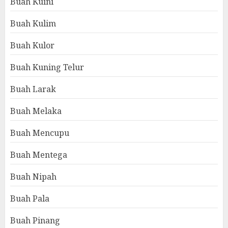
Buah Kuini
Buah Kulim
Buah Kulor
Buah Kuning Telur
Buah Larak
Buah Melaka
Buah Mencupu
Buah Mentega
Buah Nipah
Buah Pala
Buah Pinang