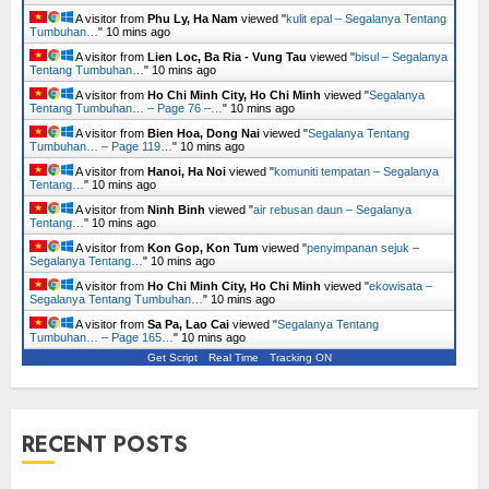
A visitor from
Phu Ly, Ha Nam
viewed "
kulit epal – Segalanya Tentang
Tumbuhan…
"
10 mins ago
A visitor from
Lien Loc, Ba Ria - Vung Tau
viewed "
bisul – Segalanya
Tentang Tumbuhan…
"
10 mins ago
A visitor from
Ho Chi Minh City, Ho Chi Minh
viewed "
Segalanya
Tentang Tumbuhan… – Page 76 –…
"
10 mins ago
A visitor from
Bien Hoa, Dong Nai
viewed "
Segalanya Tentang
Tumbuhan… – Page 119…
"
10 mins ago
A visitor from
Hanoi, Ha Noi
viewed "
komuniti tempatan – Segalanya
Tentang…
"
10 mins ago
A visitor from
Ninh Binh
viewed "
air rebusan daun – Segalanya
Tentang…
"
10 mins ago
A visitor from
Kon Gop, Kon Tum
viewed "
penyimpanan sejuk –
Segalanya Tentang…
"
10 mins ago
A visitor from
Ho Chi Minh City, Ho Chi Minh
viewed "
ekowisata –
Segalanya Tentang Tumbuhan…
"
10 mins ago
A visitor from
Sa Pa, Lao Cai
viewed "
Segalanya Tentang
Tumbuhan… – Page 165…
"
10 mins ago
Get Script
Real Time
Tracking ON
RECENT POSTS