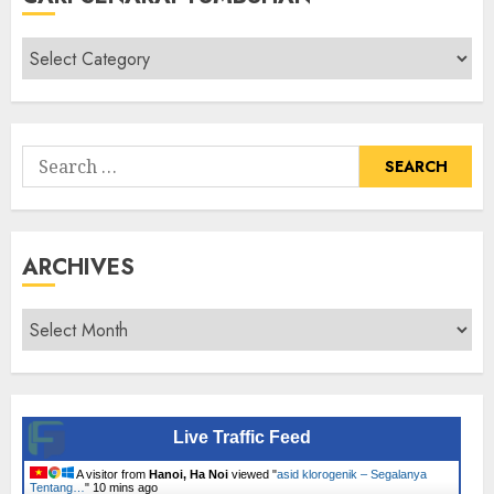
Cari
Senarai
Tumbuhan
Search
for:
ARCHIVES
Archives
Live Traffic Feed
A visitor from
Hanoi, Ha Noi
viewed "
asid klorogenik – Segalanya
Tentang…
"
10 mins ago