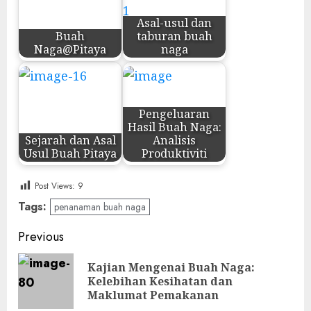
Asal-usul dan
Buah
taburan buah
Naga@Pitaya
naga
Pengeluaran
Hasil Buah Naga:
Sejarah dan Asal
Analisis
Usul Buah Pitaya
Produktiviti
Post Views:
9
Tags:
penanaman buah naga
Post
Previous
navigation
Kajian Mengenai Buah Naga:
Pre
Kelebihan Kesihatan dan
pos
Maklumat Pemakanan