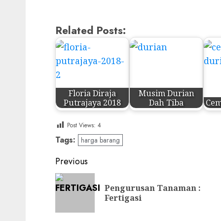
Related Posts:
Floria Diraja
Musim Durian
Putrajaya 2018
Dah Tiba
Cem
Post Views:
4
Tags:
harga barang
Post
Previous
navigation
Pengurusan Tanaman :
Fertigasi