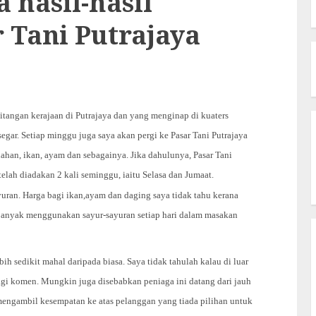
hasil-hasil
r Tani Putrajaya
tangan kerajaan di Putrajaya dan yang menginap di kuaters
gar. Setiap minggu juga saya akan pergi ke Pasar Tani Putrajaya
ahan, ikan, ayam dan sebagainya. Jika dahulunya, Pasar Tani
 telah diadakan 2 kali seminggu, iaitu Selasa dan Jumaat.
uran. Harga bagi ikan,ayam dan daging saya tidak tahu kerana
ta banyak menggunakan sayur-sayuran setiap hari dalam masakan
ebih sedikit
mahal
daripada biasa. Saya tidak tahulah kalau di luar
bagi komen.
Mungkin juga disebabkan peniaga ini datang dari jauh
engambil kesempatan ke atas pelanggan yang tiada pilihan untuk