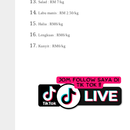
Salad : RM 7/kg
Labu manis : RM 2.50
/kg
Halia : RM6
/kg
Lengkuas : RM6
/kg
Kunyit : RM6
/kg