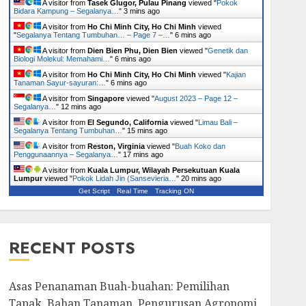
A visitor from
Tasek Glugor, Pulau Pinang
viewed "
Pokok
Bidara Kampung – Segalanya…
"
3 mins ago
A visitor from
Ho Chi Minh City, Ho Chi Minh
viewed
"
Segalanya Tentang Tumbuhan… – Page 7 –…
"
6 mins ago
A visitor from
Dien Bien Phu, Dien Bien
viewed "
Genetik dan
Biologi Molekul: Memahami…
"
6 mins ago
A visitor from
Ho Chi Minh City, Ho Chi Minh
viewed "
Kajian
Tanaman Sayur-sayuran:…
"
6 mins ago
A visitor from
Singapore
viewed "
August 2023 – Page 12 –
Segalanya…
"
12 mins ago
A visitor from
El Segundo, California
viewed "
Limau Bali –
Segalanya Tentang Tumbuhan…
"
15 mins ago
A visitor from
Reston, Virginia
viewed "
Buah Koko dan
Penggunaannya – Segalanya…
"
17 mins ago
A visitor from
Kuala Lumpur, Wilayah Persekutuan Kuala
Lumpur
viewed "
Pokok Lidah Jin (Sansevieria…
"
20 mins ago
Get Script
Real Time
Tracking ON
RECENT POSTS
Asas Penanaman Buah-buahan: Pemilihan
Tapak, Bahan Tanaman, Pengurusan Agronomi