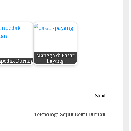
Mangga di Pasar
pedak Durian
Payang
Next
Previous
Next
Teknologi Sejuk Beku Durian
post:
post: