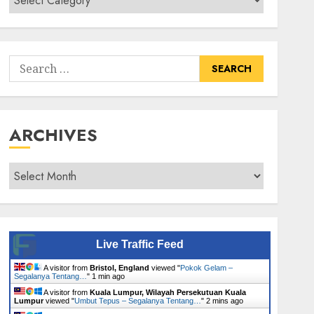
Senarai
Tumbuhan
Search
for:
ARCHIVES
Archives
Live Traffic Feed
A visitor from
Bristol, England
viewed "
Pokok Gelam –
Segalanya Tentang…
"
1 min ago
A visitor from
Kuala Lumpur, Wilayah Persekutuan Kuala
Lumpur
viewed "
Umbut Tepus – Segalanya Tentang…
"
2 mins ago