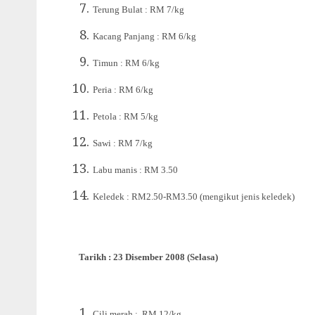
Terung Bulat : RM 7/kg
Kacang Panjang : RM 6/kg
Timun : RM 6/kg
Peria : RM 6/kg
Petola : RM 5/kg
Sawi : RM 7/kg
Labu manis : RM 3.50
Keledek : RM2.50-
RM3.50 (mengikut jenis keledek)
Tarikh : 23 Disember 2008 (Selasa)
Cili merah : RM 12/kg