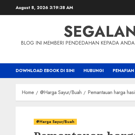
Skip
August 8, 2026
3:19:39 AM
to
content
SEGALA
BLOG INI MEMBERI PENDEDAHAN KEPADA ANDA 
DOWNLOAD EBOOK DI SINI
HUBUNGI
PENAFIAN
Home
@Harga Sayur/Buah
Pemantauan harga hasil-
@Harga Sayur/Buah