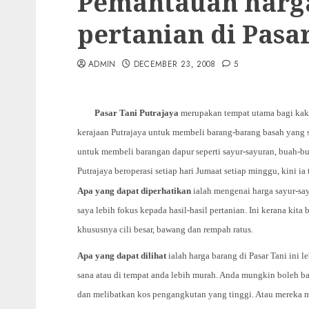
Pemantauan harga 
pertanian di Pasa
ADMIN
DECEMBER 23, 2008
5
Pasar Tani Putrajaya
merupakan tempat utama bagi kaki
kerajaan Putrajaya untuk membeli barang-barang basah yang se
untuk membeli barangan dapur seperti sayur-sayuran, buah-bu
Putrajaya beroperasi setiap hari Jumaat setiap minggu, kini ia
Apa yang dapat diperhatikan
ialah mengenai harga sayur-say
saya lebih fokus kepada hasil-hasil pertanian. Ini kerana ki
khususnya cili besar, bawang dan rempah ratus.
Apa yang dapat dilihat
ialah harga barang di Pasar Tani ini l
sana atau di tempat anda lebih murah. Anda mungkin boleh 
dan melibatkan kos pengangkutan yang tinggi. Atau mereka m