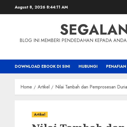
Skip
August 8, 2026
8:44:12 AM
to
content
SEGALA
BLOG INI MEMBERI PENDEDAHAN KEPADA ANDA 
DOWNLOAD EBOOK DI SINI
HUBUNGI
PENAFIAN
Home
Artikel
Nilai Tambah dan Pemprosesan Duria
Artikel