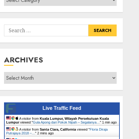
Senarai
Tumbuhan
Search
for:
ARCHIVES
Archives
Live Traffic Feed
A visitor from
Kuala Lumpur, Wilayah Persekutuan Kuala
Lumpur
viewed "
Gula Apong dari Pokok Nipah – Segalanya…
"
1 min ago
A visitor from
Santa Clara, California
viewed "
Floria Diraja
Putrajaya 2018 –…
"
2 mins ago