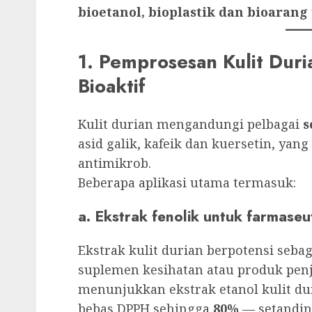
bioetanol, bioplastik dan bioarang
1. Pemprosesan Kulit Duri
Bioaktif
Kulit durian mengandungi pelbagai
s
asid galik, kafeik dan kuersetin, yan
antimikrob.
Beberapa aplikasi utama termasuk:
a. Ekstrak fenolik untuk farmaseu
Ekstrak kulit durian berpotensi seba
suplemen kesihatan atau produk penj
menunjukkan ekstrak etanol kulit 
bebas DPPH sehingga
80%
— setanding