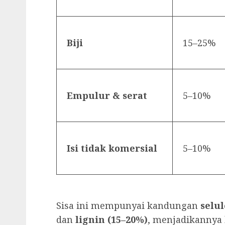
Biji
15–25%
Empulur & serat
5–10%
Isi tidak komersial
5–10%
Sisa ini mempunyai kandungan
selul
dan
lignin (15–20%)
, menjadikannya