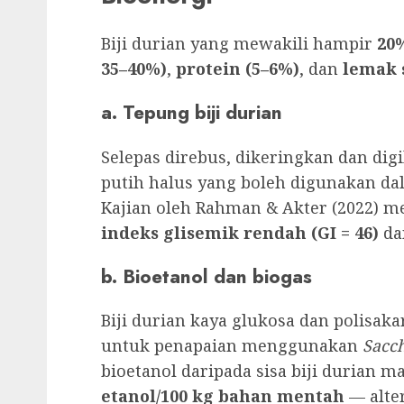
Biji durian yang mewakili hampir
20
35–40%)
,
protein (5–6%)
, dan
lemak 
a. Tepung biji durian
Selepas direbus, dikeringkan dan dig
putih halus yang boleh digunakan da
Kajian oleh Rahman & Akter (2022) 
indeks glisemik rendah (GI = 46)
dan
b. Bioetanol dan biogas
Biji durian kaya glukosa dan polisaka
untuk penapaian menggunakan
Sacc
bioetanol daripada sisa biji durian
etanol/100 kg bahan mentah
— alter