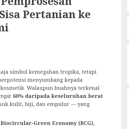
 Pemprosesan
Sisa Pertanian ke
mi
haja simbol kemegahan tropika, tetapi
berpotensi menyumbang kepada
n kosmetik. Walaupun buahnya terkenal
ampir
60% daripada keseluruhan berat
suk kulit, biji, dan empulur — yang
p
Biocircular-Green Economy (BCG)
,