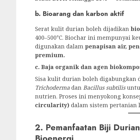
b. Bioarang dan karbon aktif
Serat kulit durian boleh dijadikan
bi
400–500°C. Biochar ini mempunyai ke
digunakan dalam
penapisan air, pe
premium.
c. Baja organik dan agen biokompo
Sisa kulit durian boleh digabungkan
Trichoderma
dan
Bacillus subtilis
untu
nutrien. Proses ini menyokong kons
circularity)
dalam sistem pertanian l
2. Pemanfaatan Biji Duria
Bioenergi