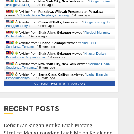
A visitor from
New York City, New York
viewed "
Bunga Kantan
(Etlingera elatior):…
"
2 mins ago
A visitor from
Putrajaya, Wilayah Persekutuan Putrajaya
viewed "
Cili Padi Bara – Segalanya Tentang…
"
4 mins ago
A visitor from
Council Bluffs, Iowa
viewed "
Bunga Lawang dan
Penggunaannya –…
"
4 mins ago
A visitor from
Shah Alam, Selangor
viewed "
Fisiologi Manggis:
Pertumbuhan…
"
4 mins ago
A visitor from
Subang, Selangor
viewed "
Keladi Telur –
Segalanya Tentang…
"
5 mins ago
A visitor from
Shah Alam, Selangor
viewed "
Khasiat Durian
Belanda dan Kegunaannya…
"
6 mins ago
A visitor from
New York City, New York
viewed "
Meranti Gajah –
Segalanya Tentang…
"
9 mins ago
A visitor from
Santa Clara, California
viewed "
Lada Hitam dan
Penggunaannya –…
"
11 mins ago
Get Script
Real Time
Tracking ON
RECENT POSTS
Defisit Air Ringan Ketika Buah Matang:
Strategi Mengurangkan Buah Melon Retak dan