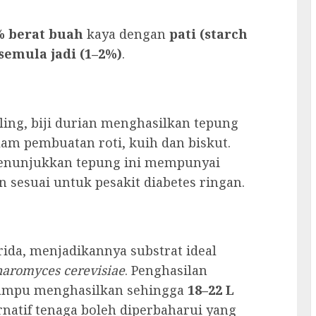
% berat buah
kaya dengan
pati (starch
semula jadi (1–2%)
.
iling, biji durian menghasilkan tepung
lam pembuatan roti, kuih dan biskut.
menunjukkan tepung ini mempunyai
 sesuai untuk pesakit diabetes ringan.
rida, menjadikannya substrat ideal
haromyces cerevisiae
. Penghasilan
 mampu menghasilkan sehingga
18–22 L
natif tenaga boleh diperbaharui yang