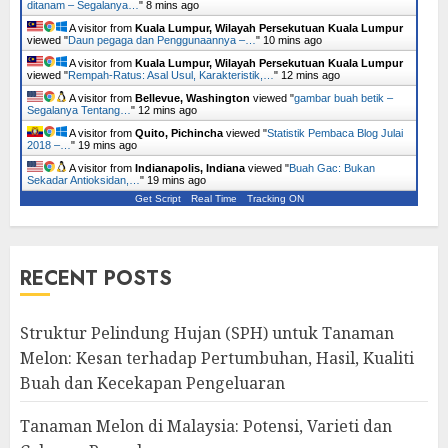
ditanam – Segalanya…
"
8 mins ago
A visitor from
Kuala Lumpur, Wilayah Persekutuan Kuala Lumpur
viewed "
Daun pegaga dan Penggunaannya –…
"
10 mins ago
A visitor from
Kuala Lumpur, Wilayah Persekutuan Kuala Lumpur
viewed "
Rempah-Ratus: Asal Usul, Karakteristik,…
"
12 mins ago
A visitor from
Bellevue, Washington
viewed "
gambar buah betik –
Segalanya Tentang…
"
12 mins ago
A visitor from
Quito, Pichincha
viewed "
Statistik Pembaca Blog Julai
2018 –…
"
19 mins ago
A visitor from
Indianapolis, Indiana
viewed "
Buah Gac: Bukan
Sekadar Antioksidan,…
"
19 mins ago
Get Script
Real Time
Tracking ON
RECENT POSTS
Struktur Pelindung Hujan (SPH) untuk Tanaman
Melon: Kesan terhadap Pertumbuhan, Hasil, Kualiti
Buah dan Kecekapan Pengeluaran
Tanaman Melon di Malaysia: Potensi, Varieti dan