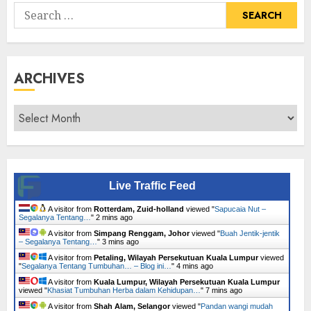
Search
for:
ARCHIVES
Archives
Live Traffic Feed
A visitor from
Rotterdam, Zuid-holland
viewed "
Sapucaia Nut –
Segalanya Tentang…
"
2 mins ago
A visitor from
Simpang Renggam, Johor
viewed "
Buah Jentik-jentik
– Segalanya Tentang…
"
3 mins ago
A visitor from
Petaling, Wilayah Persekutuan Kuala Lumpur
viewed
"
Segalanya Tentang Tumbuhan… – Blog ini…
"
4 mins ago
A visitor from
Kuala Lumpur, Wilayah Persekutuan Kuala Lumpur
viewed "
Khasiat Tumbuhan Herba dalam Kehidupan…
"
7 mins ago
A visitor from
Shah Alam, Selangor
viewed "
Pandan wangi mudah