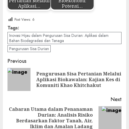
Pertanian Melalui
Bioekonomi:
Aplikasi…
Potensi…
Post Views:
6
Tags:
Inovasi Hijau dalam Pengurusan Sisa Durian: Aplikasi dalam
Bahan Biodegradasi dan Tenaga
Pengurusan Sisa Durian
Post
Previous
navigation
Pengurusan Sisa Pertanian Melalui
Pre
Aplikasi Biokawalan: Kajian Kes di
pos
Komuniti Khao Khitchakut
Next
Cabaran Utama dalam Penanaman
Durian: Analisis Risiko
Next
Berdasarkan Faktor Tanah, Air,
post:
Iklim dan Amalan Ladang