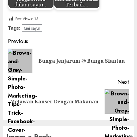
dalam sayur…
Terbaik…
Post Views:
13
Tags:
tuai sayur
Post
Previous
navigation
Pre
Bunga Jenjarum @ Bunga Siantan
pos
Next
Next
Melawan Kanser Dengan Makanan
post:
Leave a Reply