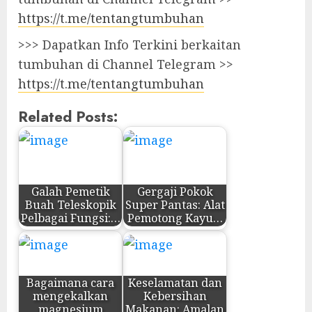
https://t.me/tentangtumbuhan
>>> Dapatkan Info Terkini berkaitan
tumbuhan di Channel Telegram >>
https://t.me/tentangtumbuhan
Related Posts:
Galah Pemetik
Gergaji Pokok
Buah Teleskopik
Super Pantas: Alat
Pelbagai Fungsi:…
Pemotong Kayu…
Bagaimana cara
Keselamatan dan
mengekalkan
Kebersihan
magnesium
Makanan: Amalan