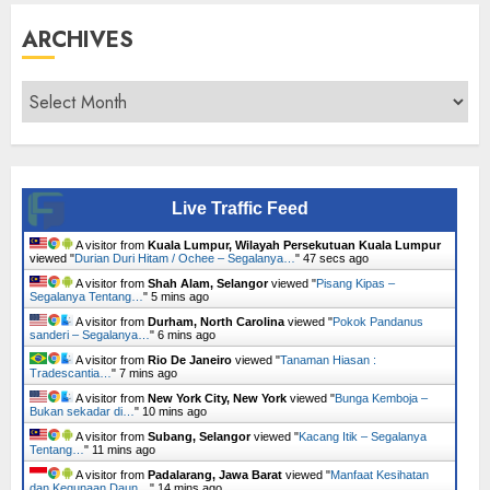
ARCHIVES
Archives
Live Traffic Feed
A visitor from
Kuala Lumpur, Wilayah Persekutuan Kuala Lumpur
viewed "
Durian Duri Hitam / Ochee – Segalanya…
"
48 secs ago
A visitor from
Shah Alam, Selangor
viewed "
Pisang Kipas –
Segalanya Tentang…
"
5 mins ago
A visitor from
Durham, North Carolina
viewed "
Pokok Pandanus
sanderi – Segalanya…
"
6 mins ago
A visitor from
Rio De Janeiro
viewed "
Tanaman Hiasan :
Tradescantia…
"
7 mins ago
A visitor from
New York City, New York
viewed "
Bunga Kemboja –
Bukan sekadar di…
"
10 mins ago
A visitor from
Subang, Selangor
viewed "
Kacang Itik – Segalanya
Tentang…
"
11 mins ago
A visitor from
Padalarang, Jawa Barat
viewed "
Manfaat Kesihatan
dan Kegunaan Daun…
"
14 mins ago