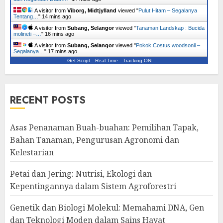
A visitor from
Viborg, Midtjylland
viewed "
Pulut Hitam – Segalanya
Tentang…
"
14 mins ago
A visitor from
Subang, Selangor
viewed "
Tanaman Landskap : Bucida
molineti –…
"
16 mins ago
A visitor from
Subang, Selangor
viewed "
Pokok Costus woodsonii –
Segalanya…
"
17 mins ago
Get Script
Real Time
Tracking ON
RECENT POSTS
Asas Penanaman Buah-buahan: Pemilihan Tapak,
Bahan Tanaman, Pengurusan Agronomi dan
Kelestarian
Petai dan Jering: Nutrisi, Ekologi dan
Kepentingannya dalam Sistem Agroforestri
Genetik dan Biologi Molekul: Memahami DNA, Gen
dan Teknologi Moden dalam Sains Hayat