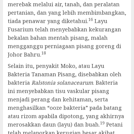
merebak melalui air, tanah, dan peralatan
pertanian, dan yang lebih membimbangkan,
16
tiada penawar yang diketahui.
Layu
Fusarium telah menyebabkan kekurangan
bekalan bahan mentah pisang, malah
mengganggu perniagaan pisang goreng di
18
Johor Bahru.
Selain itu, penyakit Moko, atau Layu
Bakteria Tanaman Pisang, disebabkan oleh
bakteria
Ralstonia solanacearum
. Bakteria
ini menyebabkan tisu vaskular pisang
menjadi perang dan kehitaman, serta
menghasilkan “ooze bakteria” pada batang
atau rizom apabila dipotong, yang akhirnya
19
merosakkan daun (layu) dan buah.
Petani
telah melaporkan kerugian besar akibat