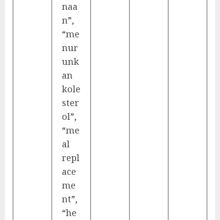
naa
n”,
“me
nur
unk
an
kole
ster
ol”,
“me
al
repl
ace
me
nt”,
“he