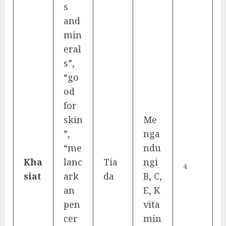
s
and
min
eral
s”,
“go
od
for
skin
Me
”,
nga
“me
ndu
Kha
lanc
Tia
ngi
4
siat
ark
da
B, C,
an
E, K
pen
vita
cer
min