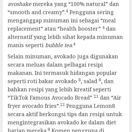
avoshake
mereka yang “100% natural” dan
4
“smooth and creamy”.
Pengguna sering
menganggap minuman ini sebagai “meal
4
replacement” atau “health booster”
dan
alternatif yang lebih sihat kepada minuman
4
manis seperti
bubble tea
.
Selain minuman, avokado juga digunakan
secara meluas dalam pelbagai resipi
makanan. Ini termasuk hidangan popular
8
8
seperti roti bakar avokado
, salad
, dan
bahkan resipi yang lebih kreatif seperti
21
“TikTok Famous Avocado Bread”
dan “Air
22
fryer avocado fries”.
Pengguna Lemon8
secara aktif berkongsi tips dan resipi untuk
mengintegrasikan avokado ke dalam diet
8
harian mereka.
Komen pengguna di