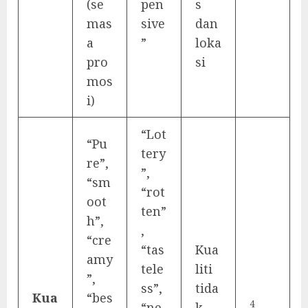
(se
pen
s
mas
sive
dan
a
”
loka
pro
si
mos
i)
“Lot
“Pu
tery
re”,
”,
“sm
“rot
oot
ten”
h”,
,
“cre
“tas
Kua
amy
tele
liti
”,
ss”,
tida
Kua
“bes
4
“ne
k