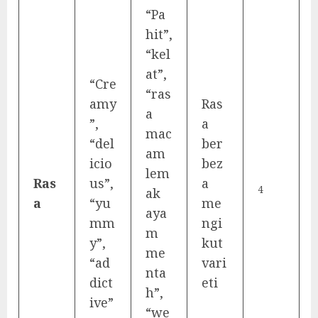
“Pa
hit”,
“kel
at”,
“Cre
“ras
amy
Ras
a
”,
a
mac
“del
ber
am
icio
bez
lem
Ras
us”,
a
4
ak
a
“yu
me
aya
mm
ngi
m
y”,
kut
me
“ad
vari
nta
dict
eti
h”,
ive”
“we