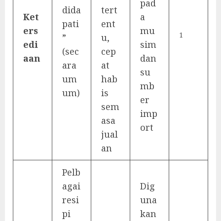
pad
dida
tert
Ket
a
pati
ent
ers
mu
1
”
u,
edi
sim
(sec
cep
aan
dan
ara
at
su
um
hab
mb
um)
is
er
sem
imp
asa
ort
jual
an
Pelb
agai
Dig
resi
una
pi
kan