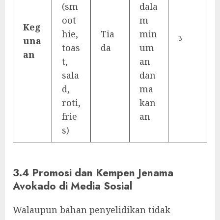
(sm
dala
oot
m
Keg
hie,
Tia
min
3
una
toas
da
um
an
t,
an
sala
dan
d,
ma
roti,
kan
frie
an
s)
3.4 Promosi dan Kempen Jenama
Avokado di Media Sosial
Walaupun bahan penyelidikan tidak