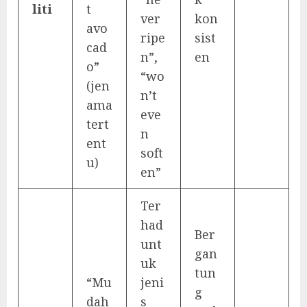
liti
t
ver
kon
avo
ripe
sist
cad
n”,
en
o”
“wo
(jen
n’t
ama
eve
tert
n
ent
soft
u)
en”
Ter
had
Ber
unt
gan
uk
tun
“Mu
jeni
g
dah
s