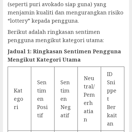
(seperti puri avokado siap guna) yang
menjamin kualiti dan mengurangkan risiko
“lottery” kepada pengguna.
Berikut adalah ringkasan sentimen
pengguna mengikut kategori utama:
Jadual 1: Ringkasan Sentimen Pengguna
Mengikut Kategori Utama
ID
Neu
Sen
Sen
Sni
tral/
Kat
tim
tim
ppe
Pem
ego
en
en
t
erh
ri
Posi
Neg
Ber
atia
tif
atif
kait
n
an