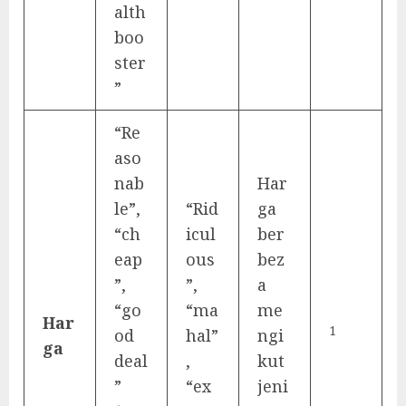
alth
boo
ster
”
“Re
aso
nab
Har
le”,
“Rid
ga
“ch
icul
ber
eap
ous
bez
”,
”,
a
“go
“ma
me
Har
1
od
hal”
ngi
ga
deal
,
kut
”
“ex
jeni