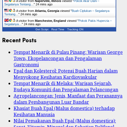
A visitor from
Naperville, Illinois
viewed "
Pokok Akar Dani –
Segalanya Tentang…
"
24 mins ago
A visitor from
Atlanta, Georgia
viewed "
Buah Ciplukan – Segalanya
Tentang…
"
24 mins ago
A visitor from
Manchester, England
viewed "
Pokok Pakis Huperzia –
Segalanya…
"
24 mins ago
Get Script
Real Time
Tracking ON
Recent Posts
Tempat Menarik di Pulau Pinang: Warisan George
Town, Ekopelancongan dan Pengalaman
Gastronomi
Epal dan Kolesterol: Potensi Buah Harian dalam
Menyokong Kesihatan Kardiovaskular
Tempat Menarik di Melaka: Warisan Sejarah,
Budaya Komuniti dan Pengalaman Pelancongan
Agropelancongan: Jenis, Manfaat dan Peranannya
dalam Pembangunan Luar Bandar
Khasiat Buah Epal (Malus domestica) terhadap
Kesihatan Manusia
Nilai Pemakanan Buah Epal (Malus domestica):