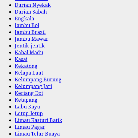
Durian Nyekak
Durian Sabah
Engkala
Jambu Bol
Jambu Brazil
Jambu Mawar
Jentik-jentik
Kabal Madu
Kasai
Kekatong
Kelapa Laut
Kelumpang Burung
Kelumpang Jari
Keriang Dot
Ketapang
Labu Kayu
Letup-letup
Limau Kasturi Batik
Limau Pagar
Limau Telur Buaya