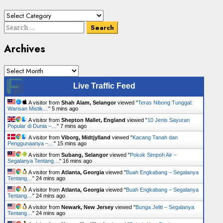
Cari
Senarai
Search
Tumbuhan
for:
Archives
Archives
Live Traffic Feed
A visitor from
Shah Alam, Selangor
viewed "
Teras Nibong Tunggal:
Warisan Mistik…
"
5 mins ago
A visitor from
Shepton Mallet, England
viewed "
10 Jenis Sayuran
Popular di Dunia –…
"
7 mins ago
A visitor from
Viborg, Midtjylland
viewed "
Kacang Tanah dan
Penggunaanya –…
"
15 mins ago
A visitor from
Subang, Selangor
viewed "
Pokok Simpoh Air –
Segalanya Tentang…
"
16 mins ago
A visitor from
Atlanta, Georgia
viewed "
Buah Engkabang – Segalanya
Tentang…
"
24 mins ago
A visitor from
Atlanta, Georgia
viewed "
Buah Engkabang – Segalanya
Tentang…
"
24 mins ago
A visitor from
Newark, New Jersey
viewed "
Bunga Jeliti – Segalanya
Tentang…
"
24 mins ago