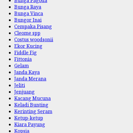
Bunga Pagoda
Bunga Raya
Bunga Vinca
Bungor Inai
Cempaka Pisang
Cleome spp
Costus woodsonii
Ekor Kucing
Fiddle Fig
Fittonia
Gelam
Janda Kaya
Janda Merana
Jeliti
Jenjuang
Kacang Mucuna
Keladi Bunting
Kerinting Seram
Ketup-ketup
Kiara Payung
Kopsia