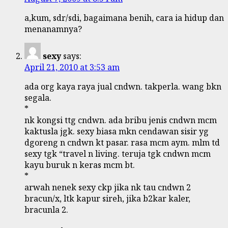
a,kum, sdr/sdi, bagaimana benih, cara ia hidup dan
menanamnya?
sexy
says:
April 21, 2010 at 3:53 am
ada org kaya raya jual cndwn. takperla. wang bkn
segala.
*
nk kongsi ttg cndwn. ada bribu jenis cndwn mcm
kaktusla jgk. sexy biasa mkn cendawan sisir yg
dgoreng n cndwn kt pasar. rasa mcm aym. mlm td
sexy tgk “travel n living. teruja tgk cndwn mcm
kayu buruk n keras mcm bt.
*
arwah nenek sexy ckp jika nk tau cndwn 2
bracun/x, ltk kapur sireh, jika b2kar kaler,
bracunla 2.