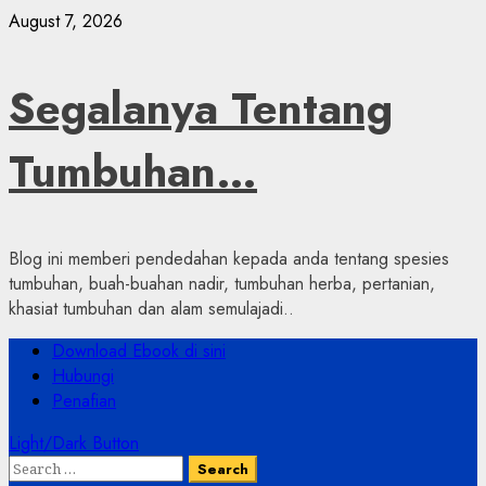
Skip
August 7, 2026
to
content
Segalanya Tentang
Tumbuhan…
Blog ini memberi pendedahan kepada anda tentang spesies
tumbuhan, buah-buahan nadir, tumbuhan herba, pertanian,
khasiat tumbuhan dan alam semulajadi..
Primary
Download Ebook di sini
Menu
Hubungi
Penafian
Light/Dark Button
Search