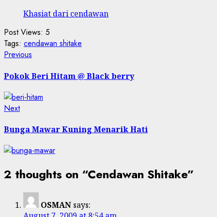
Khasiat dari cendawan
Post Views:
5
Tags:
cendawan shitake
Post
Previous
Previous
post:
navigation
Pokok Beri Hitam @ Black berry
Next
Next
post:
Bunga Mawar Kuning Menarik Hati
2 thoughts on “
Cendawan Shitake
”
OSMAN
says:
August 7, 2009 at 8:54 am