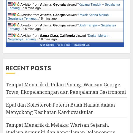
A visitor from
Atlanta, Georgia
viewed "
Kacang Tanduk – Segalanya
Tentang…
"
8 mins ago
A visitor from
Atlanta, Georgia
viewed "
Pokok Senna Mekah –
Segalanya Tentang…
"
8 mins ago
A visitor from
Atlanta, Georgia
viewed "
Buah Tampoi – Segalanya
Tentang…
"
8 mins ago
A visitor from
Santa Clara, California
viewed "
Durian Merah –
Segalanya Tentang…
"
8 mins ago
Get Script
Real Time
Tracking ON
RECENT POSTS
Tempat Menarik di Pulau Pinang: Warisan George
Town, Ekopelancongan dan Pengalaman Gastronomi
Epal dan Kolesterol: Potensi Buah Harian dalam
Menyokong Kesihatan Kardiovaskular
Tempat Menarik di Melaka: Warisan Sejarah,
Budaya Komuniti dan Pengalaman Pelancongan