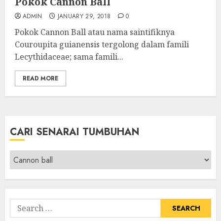
Pokok Cannon Ball
ADMIN
JANUARY 29, 2018
0
Pokok Cannon Ball atau nama saintifiknya
Couroupita guianensis tergolong dalam famili
Lecythidaceae; sama famili...
READ MORE
CARI SENARAI TUMBUHAN
Cari
Senarai
Tumbuhan
Search
for: