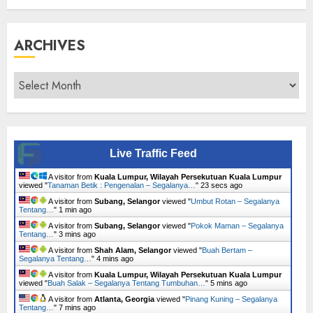
ARCHIVES
Archives
Live Traffic Feed
A visitor from
Kuala Lumpur, Wilayah Persekutuan Kuala Lumpur
viewed "
Tanaman Betik : Pengenalan – Segalanya…
"
24 secs ago
A visitor from
Subang, Selangor
viewed "
Umbut Rotan – Segalanya
Tentang…
"
1 min ago
A visitor from
Subang, Selangor
viewed "
Pokok Maman – Segalanya
Tentang…
"
4 mins ago
A visitor from
Shah Alam, Selangor
viewed "
Buah Bertam –
Segalanya Tentang…
"
4 mins ago
A visitor from
Kuala Lumpur, Wilayah Persekutuan Kuala Lumpur
viewed "
Buah Salak – Segalanya Tentang Tumbuhan…
"
5 mins ago
A visitor from
Atlanta, Georgia
viewed "
Pinang Kuning – Segalanya
Tentang…
"
7 mins ago