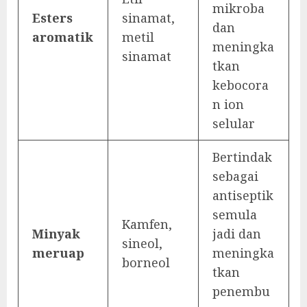
mikroba
Esters
sinamat,
dan
aromatik
metil
meningka
sinamat
tkan
kebocora
n ion
selular
Bertindak
sebagai
antiseptik
semula
Kamfen,
Minyak
jadi dan
sineol,
meruap
meningka
borneol
tkan
penembu