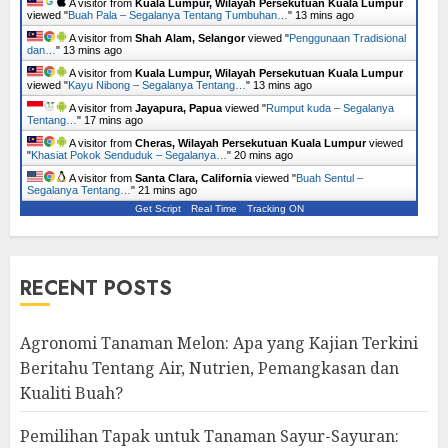
A visitor from
Kuala Lumpur, Wilayah Persekutuan Kuala Lumpur
viewed "
Buah Pala – Segalanya Tentang Tumbuhan…
"
13 mins ago
A visitor from
Shah Alam, Selangor
viewed "
Penggunaan Tradisional
dan…
"
13 mins ago
A visitor from
Kuala Lumpur, Wilayah Persekutuan Kuala Lumpur
viewed "
Kayu Nibong – Segalanya Tentang…
"
13 mins ago
A visitor from
Jayapura, Papua
viewed "
Rumput kuda – Segalanya
Tentang…
"
17 mins ago
A visitor from
Cheras, Wilayah Persekutuan Kuala Lumpur
viewed
"
Khasiat Pokok Senduduk – Segalanya…
"
20 mins ago
A visitor from
Santa Clara, California
viewed "
Buah Sentul –
Segalanya Tentang…
"
21 mins ago
Get Script
Real Time
Tracking ON
RECENT POSTS
Agronomi Tanaman Melon: Apa yang Kajian Terkini
Beritahu Tentang Air, Nutrien, Pemangkasan dan
Kualiti Buah?
Pemilihan Tapak untuk Tanaman Sayur-Sayuran: