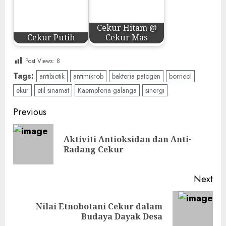
Cekur Hitam @
Cekur Putih
Cekur Mas
Post Views:
8
Tags:
antibiotik
antimikrob
bakteria patogen
borneol
ekur
etil sinamat
Kaempferia galanga
sinergi
Post
Previous
navigation
Aktiviti Antioksidan dan Anti-
Pre
Radang Cekur
pos
Next
Nilai Etnobotani Cekur dalam
Next
Budaya Dayak Desa
post: