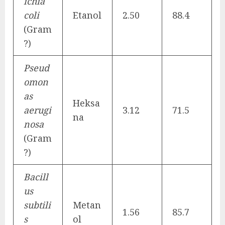
ichia
coli
Etanol
2.50
88.4
(Gram
?)
Pseud
omon
as
Heksa
aerugi
3.12
71.5
na
nosa
(Gram
?)
Bacill
us
subtili
Metan
1.56
85.7
s
ol