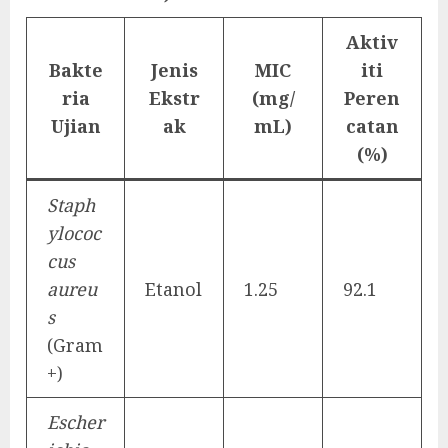
Aktiv
Bakte
Jenis
MIC
iti
ria
Ekstr
(mg/
Peren
Ujian
ak
mL)
catan
(%)
Staph
ylococ
cus
aureu
Etanol
1.25
92.1
s
(Gram
+)
Escher