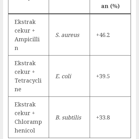
an (%)
Ekstrak
cekur +
S. aureus
+46.2
Ampicilli
n
Ekstrak
cekur +
E. coli
+39.5
Tetracycli
ne
Ekstrak
cekur +
B. subtilis
+33.8
Chloramp
henicol