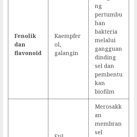
ng
pertumbu
han
bakteria
Fenolik
Kaempfer
melalui
dan
ol,
gangguan
flavonoid
galangin
dinding
sel dan
pembentu
kan
biofilm
Merosakk
an
membran
sel
Etil