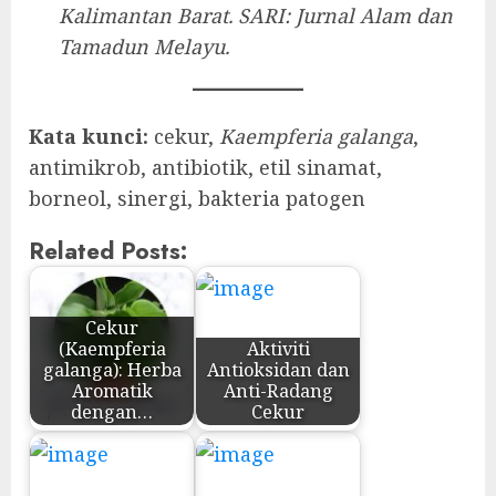
Kalimantan Barat.
SARI: Jurnal Alam dan
Tamadun Melayu.
Kata kunci:
cekur,
Kaempferia galanga
,
antimikrob, antibiotik, etil sinamat,
borneol, sinergi, bakteria patogen
Related Posts:
Cekur
(Kaempferia
Aktiviti
galanga): Herba
Antioksidan dan
Aromatik
Anti-Radang
dengan…
Cekur