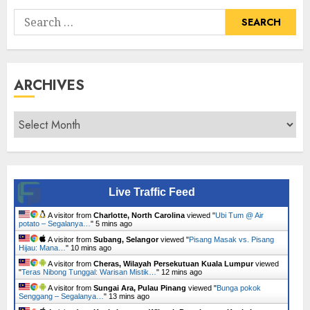
Search
for:
ARCHIVES
Archives
Live Traffic Feed
A visitor from
Charlotte, North Carolina
viewed "
Ubi Tum @ Air
potato – Segalanya…
"
5 mins ago
A visitor from
Subang, Selangor
viewed "
Pisang Masak vs. Pisang
Hijau: Mana…
"
10 mins ago
A visitor from
Cheras, Wilayah Persekutuan Kuala Lumpur
viewed
"
Teras Nibong Tunggal: Warisan Mistik…
"
12 mins ago
A visitor from
Sungai Ara, Pulau Pinang
viewed "
Bunga pokok
Senggang – Segalanya…
"
13 mins ago