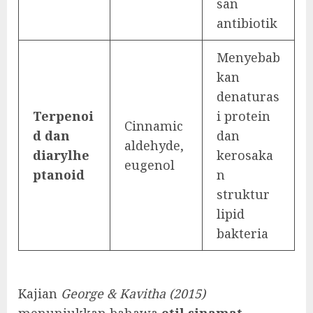
san
antibiotik
Menyebab
kan
denaturas
Terpenoi
i protein
Cinnamic
d dan
dan
aldehyde,
diarylhe
kerosaka
eugenol
ptanoid
n
struktur
lipid
bakteria
Kajian
George & Kavitha (2015)