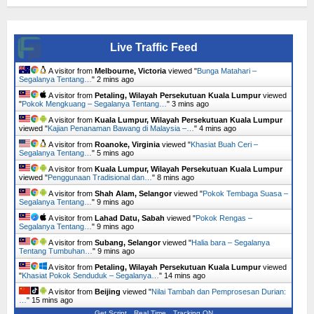
Live Traffic Feed
A visitor from
Melbourne, Victoria
viewed "
Bunga Matahari –
Segalanya Tentang…
"
2 mins ago
A visitor from
Petaling, Wilayah Persekutuan Kuala Lumpur
viewed
"
Pokok Mengkuang – Segalanya Tentang…
"
3 mins ago
A visitor from
Kuala Lumpur, Wilayah Persekutuan Kuala Lumpur
viewed "
Kajian Penanaman Bawang di Malaysia –…
"
4 mins ago
A visitor from
Roanoke, Virginia
viewed "
Khasiat Buah Ceri –
Segalanya Tentang…
"
5 mins ago
A visitor from
Kuala Lumpur, Wilayah Persekutuan Kuala Lumpur
viewed "
Penggunaan Tradisional dan…
"
8 mins ago
A visitor from
Shah Alam, Selangor
viewed "
Pokok Tembaga Suasa –
Segalanya Tentang…
"
9 mins ago
A visitor from
Lahad Datu, Sabah
viewed "
Pokok Rengas –
Segalanya Tentang…
"
9 mins ago
A visitor from
Subang, Selangor
viewed "
Halia bara – Segalanya
Tentang Tumbuhan…
"
9 mins ago
A visitor from
Petaling, Wilayah Persekutuan Kuala Lumpur
viewed
"
Khasiat Pokok Senduduk – Segalanya…
"
14 mins ago
A visitor from
Beijing
viewed "
Nilai Tambah dan Pemprosesan Durian:
…
"
15 mins ago
Get Script
Real Time
Tracking ON