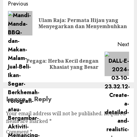
Post
Previous
navigation
Ulam Raja: Permata Hijau yang
Pre
Menyegarkan dan Menyembuhkan
pos
Next
Pegaga: Herba Kecil dengan
Next
Khasiat yang Besar
post:
Leave a Reply
Your email address will not be published.
Required
fields are marked
*
Comment
*