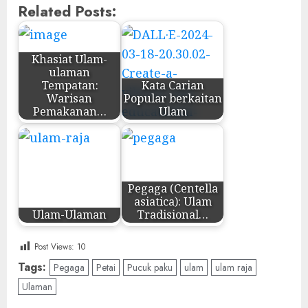
Related Posts:
Khasiat Ulam-
ulaman
Tempatan:
Kata Carian
Warisan
Popular berkaitan
Pemakanan…
Ulam
Pegaga (Centella
asiatica): Ulam
Ulam-Ulaman
Tradisional…
Post Views:
10
Tags:
Pegaga
Petai
Pucuk paku
ulam
ulam raja
Ulaman