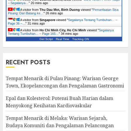
– Segalanya…
"
20 mins ago
A visitor from
Thu Dau Mot, Binh Duong
viewed "
Pemanfaatan Sisa
Pisang: Dari Batang ke…
"
26 mins ago
A visitor from
Singapore
viewed "
Segalanya Tentang Tumbuhan… –
Page 36 –…
"
31 mins ago
A visitor from
Ho Chi Minh City, Ho Chi Minh
viewed "
Segalanya
Tentang Tumbuhan… – Page 165…
"
34 mins ago
Get Script
Real Time
Tracking ON
RECENT POSTS
Tempat Menarik di Pulau Pinang: Warisan George
Town, Ekopelancongan dan Pengalaman Gastronomi
Epal dan Kolesterol: Potensi Buah Harian dalam
Menyokong Kesihatan Kardiovaskular
Tempat Menarik di Melaka: Warisan Sejarah,
Budaya Komuniti dan Pengalaman Pelancongan