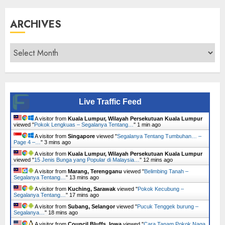
ARCHIVES
Archives
Live Traffic Feed
A visitor from
Kuala Lumpur, Wilayah Persekutuan Kuala Lumpur
viewed "
Pokok Lengkuas – Segalanya Tentang…
"
1 min ago
A visitor from
Singapore
viewed "
Segalanya Tentang Tumbuhan… –
Page 4 –…
"
3 mins ago
A visitor from
Kuala Lumpur, Wilayah Persekutuan Kuala Lumpur
viewed "
15 Jenis Bunga yang Popular di Malaysia…
"
12 mins ago
A visitor from
Marang, Terengganu
viewed "
Belimbing Tanah –
Segalanya Tentang…
"
13 mins ago
A visitor from
Kuching, Sarawak
viewed "
Pokok Kecubung –
Segalanya Tentang…
"
17 mins ago
A visitor from
Subang, Selangor
viewed "
Pucuk Tenggek burung –
Segalanya…
"
18 mins ago
A visitor from
Council Bluffs, Iowa
viewed "
Cara Tanam Pokok Naga