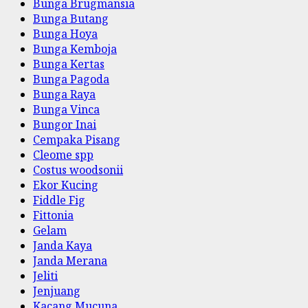
Bunga Brugmansia
Bunga Butang
Bunga Hoya
Bunga Kemboja
Bunga Kertas
Bunga Pagoda
Bunga Raya
Bunga Vinca
Bungor Inai
Cempaka Pisang
Cleome spp
Costus woodsonii
Ekor Kucing
Fiddle Fig
Fittonia
Gelam
Janda Kaya
Janda Merana
Jeliti
Jenjuang
Kacang Mucuna