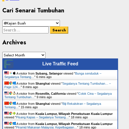
pagination
Cari Senarai Tumbuhan
Cari
Senarai
Search
Tumbuhan
for:
Archives
Archives
Live Traffic Feed
A visitor from
Subang, Selangor
viewed "
Bunga senduduk –
Segalanya Tentang…
"
6 mins ago
A visitor from
Shanghai
viewed "
Segalanya Tentang Tumbuhan… –
Page 124…
"
8 mins ago
A visitor from
Roseville, California
viewed "
Colok Cina – Segalanya
Tentang Tumbuhan…
"
9 mins ago
A visitor from
Shanghai
viewed "
Biji Rekalsitran – Segalanya
Tentang…
"
15 mins ago
A visitor from
Kuala Lumpur, Wilayah Persekutuan Kuala Lumpur
viewed "
Pisang Kapas – Segalanya Tentang…
"
18 mins ago
A visitor from
Kuala Lumpur, Wilayah Persekutuan Kuala Lumpur
viewed "
Piramid Makanan Malaysia: Kepelbagaian…
"
18 mins ago