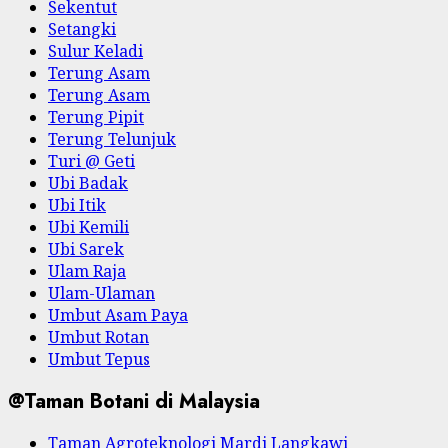
Sekentut
Setangki
Sulur Keladi
Terung Asam
Terung Asam
Terung Pipit
Terung Telunjuk
Turi @ Geti
Ubi Badak
Ubi Itik
Ubi Kemili
Ubi Sarek
Ulam Raja
Ulam-Ulaman
Umbut Asam Paya
Umbut Rotan
Umbut Tepus
@Taman Botani di Malaysia
Taman Agroteknologi Mardi Langkawi