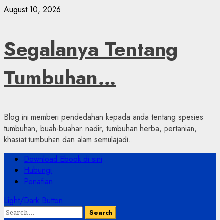
Skip
August 10, 2026
to
content
Segalanya Tentang
Tumbuhan…
Blog ini memberi pendedahan kepada anda tentang spesies
tumbuhan, buah-buahan nadir, tumbuhan herba, pertanian,
khasiat tumbuhan dan alam semulajadi..
Primary
Download Ebook di sini
Menu
Hubungi
Penafian
Light/Dark Button
Search