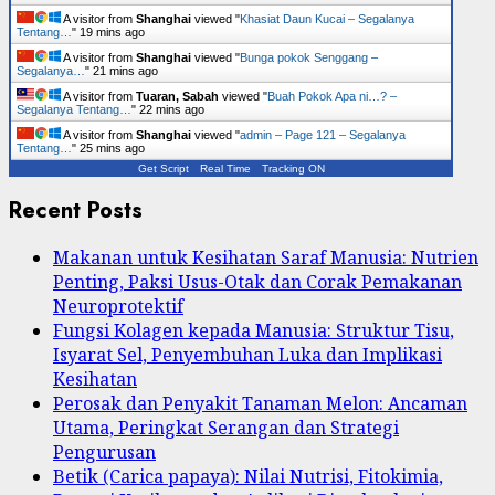
A visitor from
Shanghai
viewed "
Khasiat Daun Kucai – Segalanya
Tentang…
"
20 mins ago
A visitor from
Shanghai
viewed "
Bunga pokok Senggang –
Segalanya…
"
21 mins ago
A visitor from
Tuaran, Sabah
viewed "
Buah Pokok Apa ni…? –
Segalanya Tentang…
"
22 mins ago
A visitor from
Shanghai
viewed "
admin – Page 121 – Segalanya
Tentang…
"
25 mins ago
Get Script
Real Time
Tracking ON
Recent Posts
Makanan untuk Kesihatan Saraf Manusia: Nutrien
Penting, Paksi Usus-Otak dan Corak Pemakanan
Neuroprotektif
Fungsi Kolagen kepada Manusia: Struktur Tisu,
Isyarat Sel, Penyembuhan Luka dan Implikasi
Kesihatan
Perosak dan Penyakit Tanaman Melon: Ancaman
Utama, Peringkat Serangan dan Strategi
Pengurusan
Betik (Carica papaya): Nilai Nutrisi, Fitokimia,