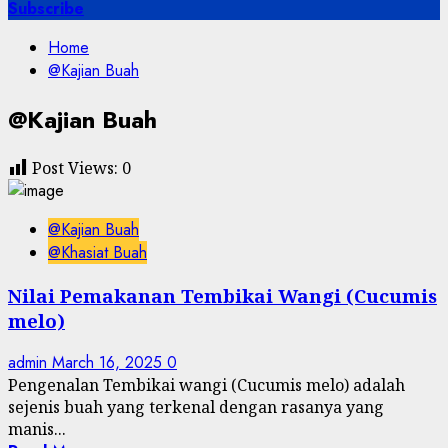
for:
Subscribe
Home
@Kajian Buah
@Kajian Buah
Post Views:
0
@Kajian Buah
@Khasiat Buah
Nilai Pemakanan Tembikai Wangi (Cucumis
melo)
admin
March 16, 2025
0
Pengenalan Tembikai wangi (Cucumis melo) adalah
sejenis buah yang terkenal dengan rasanya yang
manis...