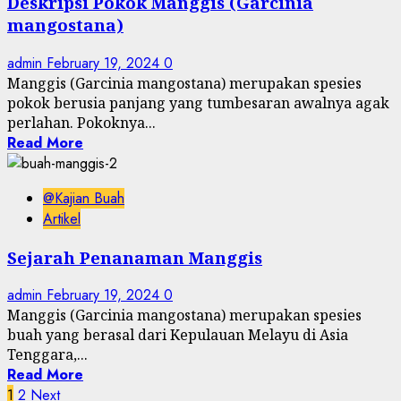
Deskripsi Pokok Manggis (Garcinia
mangostana)
admin
February 19, 2024
0
Manggis (Garcinia mangostana) merupakan spesies
pokok berusia panjang yang tumbesaran awalnya agak
perlahan. Pokoknya...
Read More
@Kajian Buah
Artikel
Sejarah Penanaman Manggis
admin
February 19, 2024
0
Manggis (Garcinia mangostana) merupakan spesies
buah yang berasal dari Kepulauan Melayu di Asia
Tenggara,...
Read More
Posts
1
2
Next