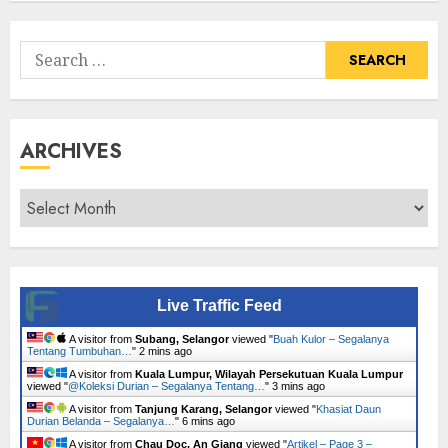
Tumbuhan
Search
for:
ARCHIVES
Archives
Live Traffic Feed
A visitor from
Subang, Selangor
viewed "
Buah Kulor – Segalanya
Tentang Tumbuhan…
"
2 mins ago
A visitor from
Kuala Lumpur, Wilayah Persekutuan Kuala Lumpur
viewed "
@Koleksi Durian – Segalanya Tentang…
"
3 mins ago
A visitor from
Tanjung Karang, Selangor
viewed "
Khasiat Daun
Durian Belanda – Segalanya…
"
6 mins ago
A visitor from
Chau Doc, An Giang
viewed "
Artikel – Page 3 –