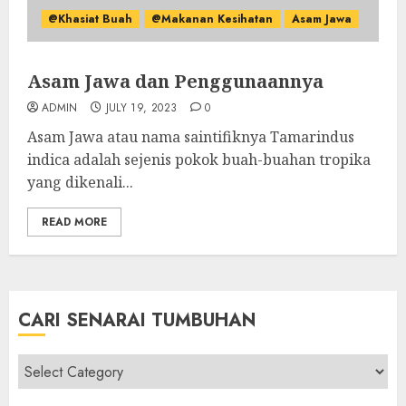
@Khasiat Buah
@Makanan Kesihatan
Asam Jawa
Asam Jawa dan Penggunaannya
ADMIN
JULY 19, 2023
0
Asam Jawa atau nama saintifiknya Tamarindus
indica adalah sejenis pokok buah-buahan tropika
yang dikenali...
READ MORE
CARI SENARAI TUMBUHAN
Cari
Senarai