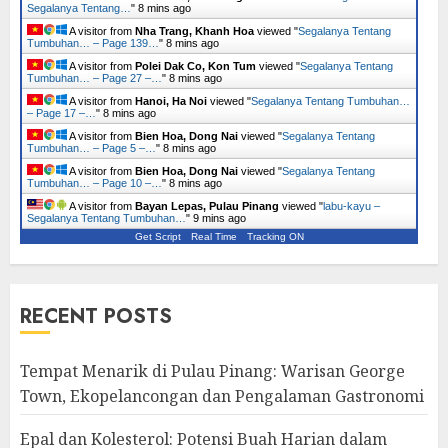
Segalanya Tentang…
"
8 mins ago
A visitor from
Nha Trang, Khanh Hoa
viewed "
Segalanya Tentang
Tumbuhan… – Page 139…
"
8 mins ago
A visitor from
Polei Dak Co, Kon Tum
viewed "
Segalanya Tentang
Tumbuhan… – Page 27 –…
"
8 mins ago
A visitor from
Hanoi, Ha Noi
viewed "
Segalanya Tentang Tumbuhan…
– Page 17 –…
"
8 mins ago
A visitor from
Bien Hoa, Dong Nai
viewed "
Segalanya Tentang
Tumbuhan… – Page 5 –…
"
8 mins ago
A visitor from
Bien Hoa, Dong Nai
viewed "
Segalanya Tentang
Tumbuhan… – Page 10 –…
"
8 mins ago
A visitor from
Bayan Lepas, Pulau Pinang
viewed "
labu-kayu –
Segalanya Tentang Tumbuhan…
"
9 mins ago
Get Script
Real Time
Tracking ON
RECENT POSTS
Tempat Menarik di Pulau Pinang: Warisan George
Town, Ekopelancongan dan Pengalaman Gastronomi
Epal dan Kolesterol: Potensi Buah Harian dalam