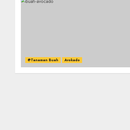
@Tanaman Buah
Avokado