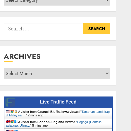
Senarai
Tumbuhan
Search
for:
ARCHIVES
Archives
Live Traffic Feed
A visitor from
Council Bluffs, Iowa
viewed "
Tanaman Landskap
di Malaysia:…
"
2 mins ago
A visitor from
London, England
viewed "
Pegaga (Centella
asiatica): Ulam…
"
5 mins ago