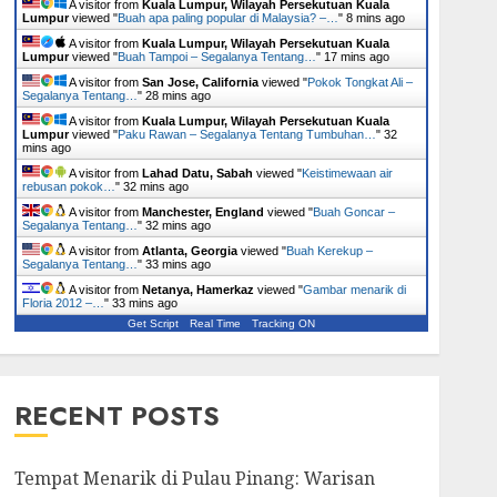
A visitor from
Kuala Lumpur, Wilayah Persekutuan Kuala
Lumpur
viewed "
Buah apa paling popular di Malaysia? –…
"
8 mins ago
A visitor from
Kuala Lumpur, Wilayah Persekutuan Kuala
Lumpur
viewed "
Buah Tampoi – Segalanya Tentang…
"
17 mins ago
A visitor from
San Jose, California
viewed "
Pokok Tongkat Ali –
Segalanya Tentang…
"
28 mins ago
A visitor from
Kuala Lumpur, Wilayah Persekutuan Kuala
Lumpur
viewed "
Paku Rawan – Segalanya Tentang Tumbuhan…
"
32
mins ago
A visitor from
Lahad Datu, Sabah
viewed "
Keistimewaan air
rebusan pokok…
"
32 mins ago
A visitor from
Manchester, England
viewed "
Buah Goncar –
Segalanya Tentang…
"
32 mins ago
A visitor from
Atlanta, Georgia
viewed "
Buah Kerekup –
Segalanya Tentang…
"
33 mins ago
A visitor from
Netanya, Hamerkaz
viewed "
Gambar menarik di
Floria 2012 –…
"
33 mins ago
Get Script
Real Time
Tracking ON
RECENT POSTS
Tempat Menarik di Pulau Pinang: Warisan