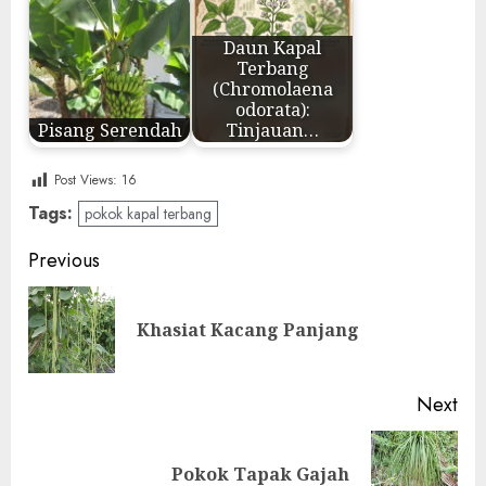
Daun Kapal
Terbang
(Chromolaena
odorata):
Pisang Serendah
Tinjauan…
Post Views:
16
Tags:
pokok kapal terbang
Post
Previous
navigation
Pre
Khasiat Kacang Panjang
pos
Next
Next
Pokok Tapak Gajah