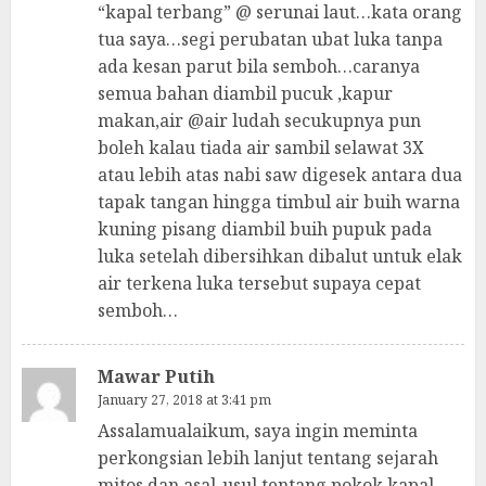
“kapal terbang” @ serunai laut…kata orang
tua saya…segi perubatan ubat luka tanpa
ada kesan parut bila semboh…caranya
semua bahan diambil pucuk ,kapur
makan,air @air ludah secukupnya pun
boleh kalau tiada air sambil selawat 3X
atau lebih atas nabi saw digesek antara dua
tapak tangan hingga timbul air buih warna
kuning pisang diambil buih pupuk pada
luka setelah dibersihkan dibalut untuk elak
air terkena luka tersebut supaya cepat
semboh…
Mawar Putih
January 27, 2018 at 3:41 pm
Assalamualaikum, saya ingin meminta
perkongsian lebih lanjut tentang sejarah
mitos dan asal-usul tentang pokok kapal