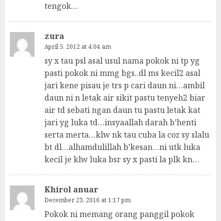
tengok…
zura
April 5, 2012 at 4:04 am
sy x tau psl asal usul nama pokok ni tp yg
pasti pokok ni mmg bgs..dl ms kecil2 asal
jari kene pisau je trs p cari daun ni…ambil
daun ni n letak air sikit pastu tenyeh2 biar
air td sebati ngan daun tu pastu letak kat
jari yg luka td…insyaallah darah b’henti
serta merta…klw nk tau cuba la coz sy slalu
bt dl…alhamdulillah b’kesan…ni utk luka
kecil je klw luka bsr sy x pasti la plk kn…
Khirol anuar
December 23, 2016 at 1:17 pm
Pokok ni memang orang panggil pokok