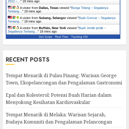
2012 –…
"
18 mins ago
A visitor from
Dallas, Texas
viewed "
Bunga Telang – Segalanya
Tentang…
"
18 mins ago
A visitor from
Subang, Selangor
viewed "
Buah Goncar – Segalanya
Tentang…
"
18 mins ago
A visitor from
Buffalo, New York
viewed "
Buah Jentik-jentik –
Segalanya Tentang…
"
18 mins ago
Get Script
Real Time
Tracking ON
RECENT POSTS
Tempat Menarik di Pulau Pinang: Warisan George
Town, Ekopelancongan dan Pengalaman Gastronomi
Epal dan Kolesterol: Potensi Buah Harian dalam
Menyokong Kesihatan Kardiovaskular
Tempat Menarik di Melaka: Warisan Sejarah,
Budaya Komuniti dan Pengalaman Pelancongan