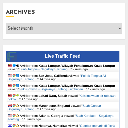
ARCHIVES
Archives
Live Traffic Feed
A visitor from
Kuala Lumpur, Wilayah Persekutuan Kuala Lumpur
viewed "
Buah Tampoi – Segalanya Tentang…
"
2 mins ago
A visitor from
San Jose, California
viewed "
Pokok Tongkat Ali –
Segalanya Tentang…
"
14 mins ago
A visitor from
Kuala Lumpur, Wilayah Persekutuan Kuala Lumpur
viewed "
Paku Rawan – Segalanya Tentang Tumbuhan…
"
17 mins ago
A visitor from
Lahad Datu, Sabah
viewed "
Keistimewaan air rebusan
pokok…
"
17 mins ago
A visitor from
Manchester, England
viewed "
Buah Goncar –
Segalanya Tentang…
"
17 mins ago
A visitor from
Atlanta, Georgia
viewed "
Buah Kerekup – Segalanya
Tentang…
"
18 mins ago
A visitor from
Netanya, Hamerkaz
viewed "
Gambar menarik di Floria