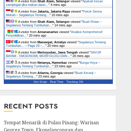
A visitor from
Shah Alam, Selangor
viewed "
Apakah kesan
sampingan jika makan daun…
"
4 mins ago
A visitor from
Jakarta, Jakarta Raya
viewed "
Pokok Senna
Mekah – Segalanya Tentang…
"
10 mins ago
A visitor from
Shah Alam, Selangor
viewed "
Buah Rotan –
Segalanya Tentang Tumbuhan…
"
14 mins ago
A visitor from
Antananarivo
viewed "
Analisis Komprehensif
Penyelidikan…
"
20 mins ago
A visitor from
Manavgat, Antalya
viewed "
Segalanya Tentang
Tumbuhan… – Page 29 –…
"
20 mins ago
A visitor from
Mertoyudan, Jawa Tengah
viewed "
SAYUR
BAYAM : TAKSONOMI, MORFOLOGI DAN…
"
20 mins ago
A visitor from
Netanya, Hamerkaz
viewed "
Bunga Hoya –
Segalanya Tentang Tumbuhan…
"
23 mins ago
A visitor from
Atlanta, Georgia
viewed "
Buah Keranji –
Segalanya Tentang…
"
23 mins ago
Get Script
Real Time
Tracking ON
RECENT POSTS
Tempat Menarik di Pulau Pinang: Warisan
George Town, Ekopelancongan dan