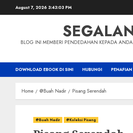
Skip
August 7, 2026
3:43:04 PM
to
content
SEGALA
BLOG INI MEMBERI PENDEDAHAN KEPADA ANDA 
DOWNLOAD EBOOK DI SINI
HUBUNGI
PENAFIAN
Home
@Buah Nadir
Pisang Serendah
@Buah Nadir
@Koleksi Pisang