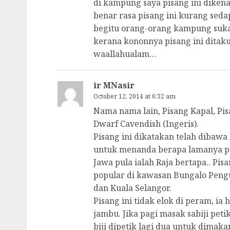
di kampung saya pisang ini diken
benar rasa pisang ini kurang sed
begitu orang-orang kampung suk
kerana kononnya pisang ini ditaku
waallahualam…
ir MNasir
October 12, 2014 at 6:32 am
Nama nama lain, Pisang Kapal, Pi
Dwarf Cavendish (Ingeris).
Pisang ini dikatakan telah dibaw
untuk menanda berapa lamanya pe
Jawa pula ialah Raja bertapa.. Pis
popular di kawasan Bungalo Pengu
dan Kuala Selangor.
Pisang ini tidak elok di peram, ia
jambu. Jika pagi masak sabiji pet
biji dipetik lagi dua untuk dimak