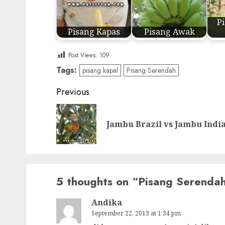
Pi
Pisang Kapas
Pisang Awak
Post Views:
109
Tags:
pisang kapal
Pisang Serendah
Post
Previous
navigation
Jambu Brazil vs Jambu Indi
5 thoughts on “
Pisang Serenda
Andika
September 22, 2013 at 1:34 pm