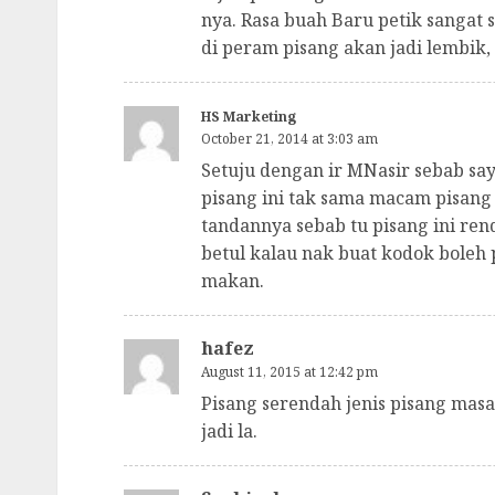
nya. Rasa buah Baru petik sangat
di peram pisang akan jadi lembik,
HS Marketing
October 21, 2014 at 3:03 am
Setuju dengan ir MNasir sebab sa
pisang ini tak sama macam pisang 
tandannya sebab tu pisang ini re
betul kalau nak buat kodok boleh 
makan.
hafez
August 11, 2015 at 12:42 pm
Pisang serendah jenis pisang mas
jadi la.