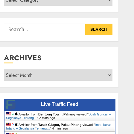
Senarai
Tumbuhan
Search
for:
ARCHIVES
Archives
Live Traffic Feed
A visitor from
Bentong Town, Pahang
viewed "
Buah Goncar –
Segalanya Tentang…
"
2 mins ago
A visitor from
Tasek Glugor, Pulau Pinang
viewed "
limau kerat
lintang – Segalanya Tentang…
"
4 mins ago