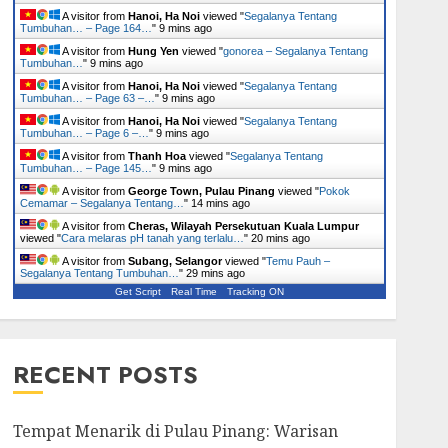
A visitor from
Hanoi, Ha Noi
viewed "
Segalanya Tentang
Tumbuhan… – Page 164…
"
9 mins ago
A visitor from
Hung Yen
viewed "
gonorea – Segalanya Tentang
Tumbuhan…
"
9 mins ago
A visitor from
Hanoi, Ha Noi
viewed "
Segalanya Tentang
Tumbuhan… – Page 63 –…
"
9 mins ago
A visitor from
Hanoi, Ha Noi
viewed "
Segalanya Tentang
Tumbuhan… – Page 6 –…
"
9 mins ago
A visitor from
Thanh Hoa
viewed "
Segalanya Tentang
Tumbuhan… – Page 145…
"
9 mins ago
A visitor from
George Town, Pulau Pinang
viewed "
Pokok
Cemamar – Segalanya Tentang…
"
14 mins ago
A visitor from
Cheras, Wilayah Persekutuan Kuala Lumpur
viewed "
Cara melaras pH tanah yang terlalu…
"
20 mins ago
A visitor from
Subang, Selangor
viewed "
Temu Pauh –
Segalanya Tentang Tumbuhan…
"
29 mins ago
Get Script
Real Time
Tracking ON
RECENT POSTS
Tempat Menarik di Pulau Pinang: Warisan