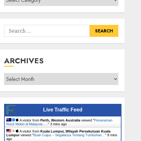
Senarai
Tumbuhan
Search
for:
ARCHIVES
Archives
Live Traffic Feed
A visitor from
Perth, Western Australia
viewed "
Penanaman
Rock Melon di Malaysia :…
"
3 mins ago
A visitor from
Kuala Lumpur, Wilayah Persekutuan Kuala
Lumpur
viewed "
Buah Gajus – Segalanya Tentang Tumbuhan…
"
8 mins
ago