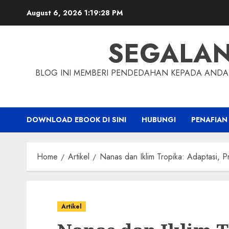
Skip
August 6, 2026
1:19:29 PM
to
content
SEGALA
BLOG INI MEMBERI PENDEDAHAN KEPADA ANDA 
DOWNLOAD EBOOK DI SINI
HUBUNGI
PENAFIAN
Home
Artikel
Nanas dan Iklim Tropika: Adaptasi, P
Artikel