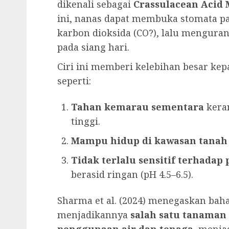
dikenali sebagai
Crassulacean Acid 
ini, nanas dapat membuka stomata 
karbon dioksida (CO?), lalu mengura
pada siang hari.
Ciri ini memberi kelebihan besar kep
seperti:
Tahan kemarau sementara
kera
tinggi.
Mampu hidup di kawasan tanah
Tidak terlalu sensitif terhadap
berasid ringan (pH 4.5–6.5).
Sharma et al. (2024) menegaskan bahaw
menjadikannya
salah satu tanaman 
penggunaan air dan tenaga
, menja