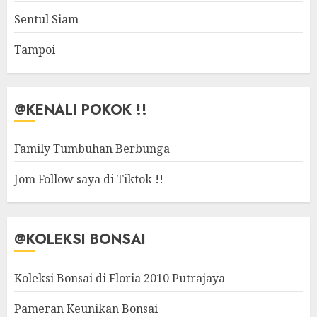
Sentul Siam
Tampoi
@KENALI POKOK !!
Family Tumbuhan Berbunga
Jom Follow saya di Tiktok !!
@KOLEKSI BONSAI
Koleksi Bonsai di Floria 2010 Putrajaya
Pameran Keunikan Bonsai