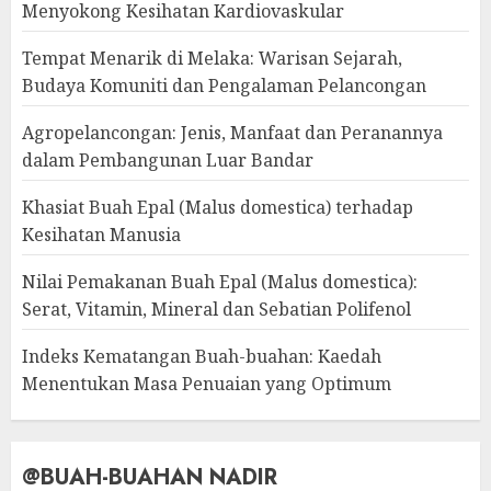
Menyokong Kesihatan Kardiovaskular
Tempat Menarik di Melaka: Warisan Sejarah,
Budaya Komuniti dan Pengalaman Pelancongan
Agropelancongan: Jenis, Manfaat dan Peranannya
dalam Pembangunan Luar Bandar
Khasiat Buah Epal (Malus domestica) terhadap
Kesihatan Manusia
Nilai Pemakanan Buah Epal (Malus domestica):
Serat, Vitamin, Mineral dan Sebatian Polifenol
Indeks Kematangan Buah-buahan: Kaedah
Menentukan Masa Penuaian yang Optimum
@BUAH-BUAHAN NADIR