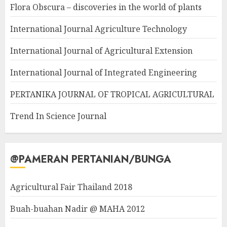
Flora Obscura – discoveries in the world of plants
International Journal Agriculture Technology
International Journal of Agricultural Extension
International Journal of Integrated Engineering
PERTANIKA JOURNAL OF TROPICAL AGRICULTURAL
Trend In Science Journal
@PAMERAN PERTANIAN/BUNGA
Agricultural Fair Thailand 2018
Buah-buahan Nadir @ MAHA 2012