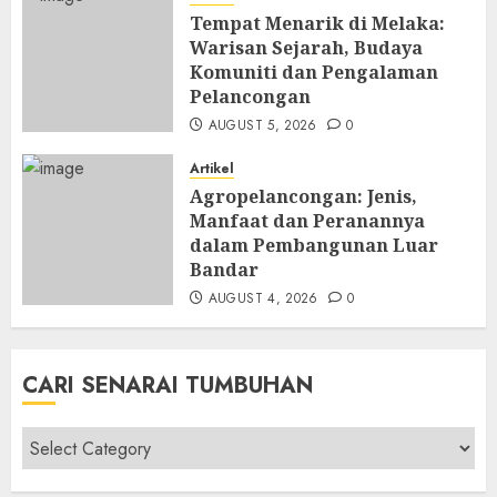
Tempat Menarik di Melaka:
Warisan Sejarah, Budaya
Komuniti dan Pengalaman
Pelancongan
AUGUST 5, 2026
0
Artikel
Agropelancongan: Jenis,
Manfaat dan Peranannya
dalam Pembangunan Luar
Bandar
AUGUST 4, 2026
0
CARI SENARAI TUMBUHAN
Cari
Senarai
Tumbuhan