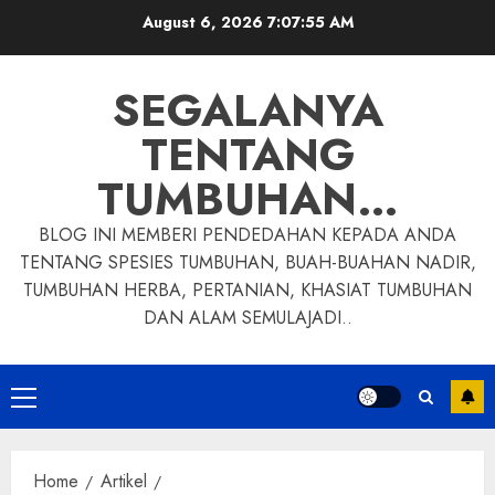
Skip
August 6, 2026
7:07:56 AM
to
content
SEGALANYA
TENTANG
TUMBUHAN…
BLOG INI MEMBERI PENDEDAHAN KEPADA ANDA
TENTANG SPESIES TUMBUHAN, BUAH-BUAHAN NADIR,
TUMBUHAN HERBA, PERTANIAN, KHASIAT TUMBUHAN
DAN ALAM SEMULAJADI..
Primary
Menu
Home
Artikel