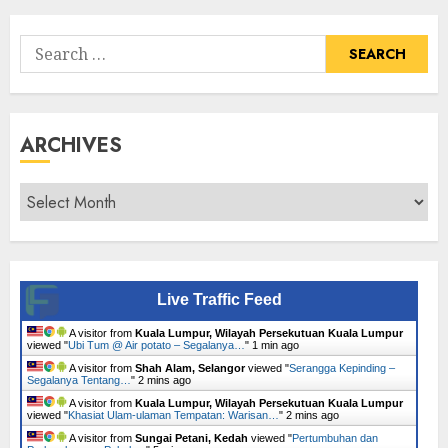
Search
for:
ARCHIVES
Archives
Live Traffic Feed
A visitor from
Kuala Lumpur, Wilayah Persekutuan Kuala Lumpur
viewed "
Ubi Tum @ Air potato – Segalanya…
"
1 min ago
A visitor from
Shah Alam, Selangor
viewed "
Serangga Kepinding –
Segalanya Tentang…
"
2 mins ago
A visitor from
Kuala Lumpur, Wilayah Persekutuan Kuala Lumpur
viewed "
Khasiat Ulam-ulaman Tempatan: Warisan…
"
2 mins ago
A visitor from
Sungai Petani, Kedah
viewed "
Pertumbuhan dan