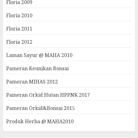
Floria 2009
Floria 2010
Floria 2011
Floria 2012
Laman Sayur @ MAHA 2010
Pameran Keunikan Bonsai
Pameran MIHAS 2012
Pameran Orkid Hutan HPPNK 2017
Pameran Orkid&Bonsai 2015
Produk Herba @ MAHA2010