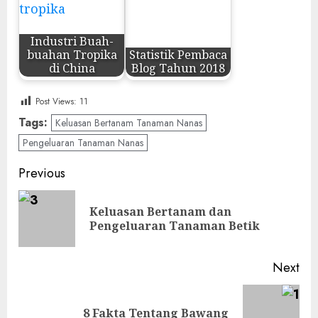
Industri Buah-
buahan Tropika
Statistik Pembaca
di China
Blog Tahun 2018
Post Views:
11
Tags:
Keluasan Bertanam Tanaman Nanas
Pengeluaran Tanaman Nanas
Post
Previous
navigation
Keluasan Bertanam dan
Pre
Pengeluaran Tanaman Betik
pos
Next
Next
8 Fakta Tentang Bawang