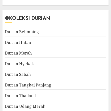
@KOLEKSI DURIAN
Durian Belimbing
Durian Hutan
Durian Merah
Durian Nyekak
Durian Sabah
Durian Tangkai Panjang
Durian Thailand
Durian Udang Merah