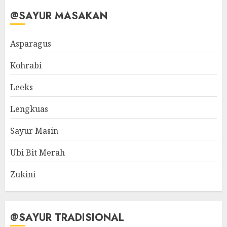
@SAYUR MASAKAN
Asparagus
Kohrabi
Leeks
Lengkuas
Sayur Masin
Ubi Bit Merah
Zukini
@SAYUR TRADISIONAL