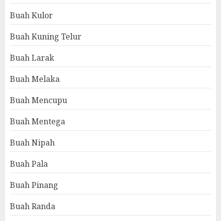
Buah Kulor
Buah Kuning Telur
Buah Larak
Buah Melaka
Buah Mencupu
Buah Mentega
Buah Nipah
Buah Pala
Buah Pinang
Buah Randa