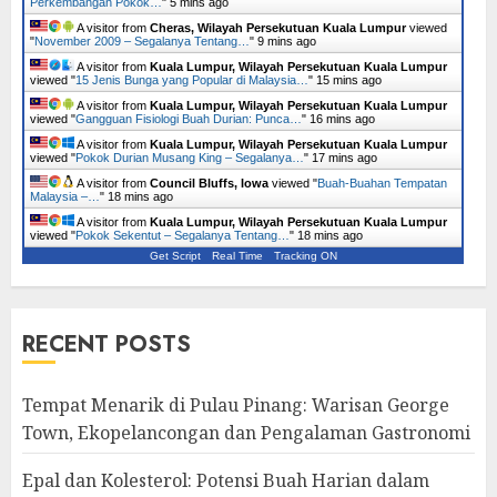
Perkembangan Pokok…
"
5 mins ago
A visitor from
Cheras, Wilayah Persekutuan Kuala Lumpur
viewed
"
November 2009 – Segalanya Tentang…
"
9 mins ago
A visitor from
Kuala Lumpur, Wilayah Persekutuan Kuala Lumpur
viewed "
15 Jenis Bunga yang Popular di Malaysia…
"
15 mins ago
A visitor from
Kuala Lumpur, Wilayah Persekutuan Kuala Lumpur
viewed "
Gangguan Fisiologi Buah Durian: Punca…
"
16 mins ago
A visitor from
Kuala Lumpur, Wilayah Persekutuan Kuala Lumpur
viewed "
Pokok Durian Musang King – Segalanya…
"
17 mins ago
A visitor from
Council Bluffs, Iowa
viewed "
Buah-Buahan Tempatan
Malaysia –…
"
18 mins ago
A visitor from
Kuala Lumpur, Wilayah Persekutuan Kuala Lumpur
viewed "
Pokok Sekentut – Segalanya Tentang…
"
18 mins ago
Get Script
Real Time
Tracking ON
RECENT POSTS
Tempat Menarik di Pulau Pinang: Warisan George
Town, Ekopelancongan dan Pengalaman Gastronomi
Epal dan Kolesterol: Potensi Buah Harian dalam