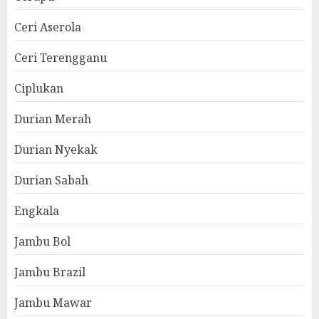
Ceri Aserola
Ceri Terengganu
Ciplukan
Durian Merah
Durian Nyekak
Durian Sabah
Engkala
Jambu Bol
Jambu Brazil
Jambu Mawar