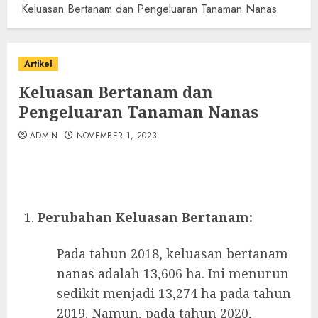
Keluasan Bertanam dan Pengeluaran Tanaman Nanas
Artikel
Keluasan Bertanam dan
Pengeluaran Tanaman Nanas
ADMIN
NOVEMBER 1, 2023
Perubahan Keluasan Bertanam:
Pada tahun 2018, keluasan bertanam
nanas adalah 13,606 ha. Ini menurun
sedikit menjadi 13,274 ha pada tahun
2019. Namun, pada tahun 2020,