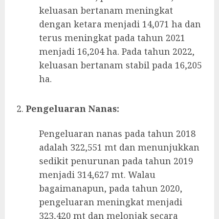
keluasan bertanam meningkat
dengan ketara menjadi 14,071 ha dan
terus meningkat pada tahun 2021
menjadi 16,204 ha. Pada tahun 2022,
keluasan bertanam stabil pada 16,205
ha.
Pengeluaran Nanas:
Pengeluaran nanas pada tahun 2018
adalah 322,551 mt dan menunjukkan
sedikit penurunan pada tahun 2019
menjadi 314,627 mt. Walau
bagaimanapun, pada tahun 2020,
pengeluaran meningkat menjadi
323,420 mt dan melonjak secara