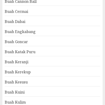
Buah Cannon Ball
Buah Cermai
Buah Dabai
Buah Engkabang
Buah Goncar
Buah Katak Puru
Buah Keranji
Buah Kerekup
Buah Kesusu
Buah Kuini
Buah Kulim