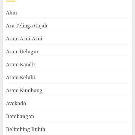
Abiu
Ara Telinga Gajah
Asam Arui-Arui
Asam Gelugur
Asam Kandis
Asam Kelubi
Asam Kumbang
Avokado
Bambangan
Belimbing Buluh