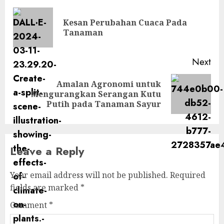
navigation
Kesan Perubahan Cuaca Pada
Pre
Tanaman
pos
Next
Amalan Agronomi untuk
Next
Mengurangkan Serangan Kutu
post:
Putih pada Tanaman Sayur
Leave a Reply
Your email address will not be published.
Required
fields are marked
*
Comment
*