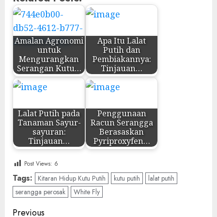
Amalan Agronomi
Apa Itu Lalat
untuk
Putih dan
Mengurangkan
Pembiakannya:
Serangan Kutu…
Tinjauan…
Lalat Putih pada
Penggunaan
Tanaman Sayur-
Racun Serangga
sayuran:
Berasaskan
Tinjauan…
Pyriproxyfen…
Post Views:
6
Tags:
Kitaran Hidup Kutu Putih
kutu putih
lalat putih
serangga perosak
White Fly
Post
Previous