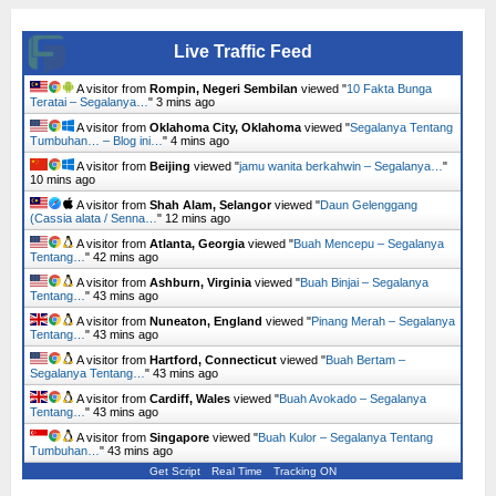
Live Traffic Feed
A visitor from
Rompin, Negeri Sembilan
viewed "
10 Fakta Bunga
Teratai – Segalanya…
"
3 mins ago
A visitor from
Oklahoma City, Oklahoma
viewed "
Segalanya Tentang
Tumbuhan… – Blog ini…
"
4 mins ago
A visitor from
Beijing
viewed "
jamu wanita berkahwin – Segalanya…
"
10 mins ago
A visitor from
Shah Alam, Selangor
viewed "
Daun Gelenggang
(Cassia alata / Senna…
"
12 mins ago
A visitor from
Atlanta, Georgia
viewed "
Buah Mencepu – Segalanya
Tentang…
"
42 mins ago
A visitor from
Ashburn, Virginia
viewed "
Buah Binjai – Segalanya
Tentang…
"
43 mins ago
A visitor from
Nuneaton, England
viewed "
Pinang Merah – Segalanya
Tentang…
"
43 mins ago
A visitor from
Hartford, Connecticut
viewed "
Buah Bertam –
Segalanya Tentang…
"
43 mins ago
A visitor from
Cardiff, Wales
viewed "
Buah Avokado – Segalanya
Tentang…
"
43 mins ago
A visitor from
Singapore
viewed "
Buah Kulor – Segalanya Tentang
Tumbuhan…
"
43 mins ago
Get Script
Real Time
Tracking ON