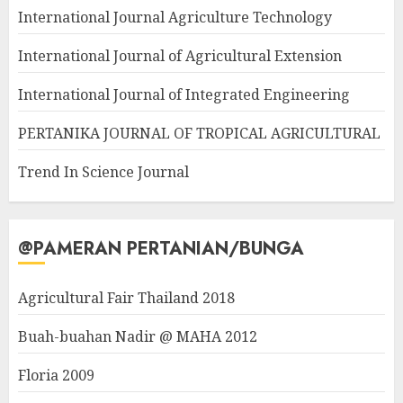
International Journal Agriculture Technology
International Journal of Agricultural Extension
International Journal of Integrated Engineering
PERTANIKA JOURNAL OF TROPICAL AGRICULTURAL
Trend In Science Journal
@PAMERAN PERTANIAN/BUNGA
Agricultural Fair Thailand 2018
Buah-buahan Nadir @ MAHA 2012
Floria 2009