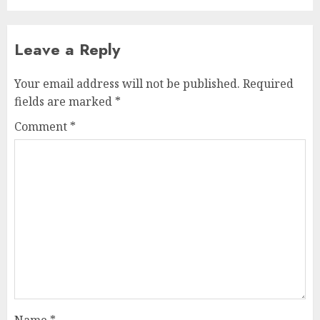
Leave a Reply
Your email address will not be published.
Required
fields are marked
*
Comment
*