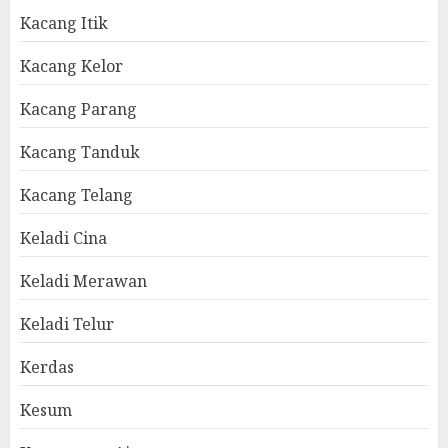
Kacang Itik
Kacang Kelor
Kacang Parang
Kacang Tanduk
Kacang Telang
Keladi Cina
Keladi Merawan
Keladi Telur
Kerdas
Kesum