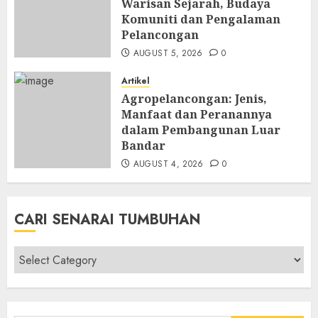
Warisan Sejarah, Budaya
Komuniti dan Pengalaman
Pelancongan
AUGUST 5, 2026
0
Artikel
Agropelancongan: Jenis,
Manfaat dan Peranannya
dalam Pembangunan Luar
Bandar
AUGUST 4, 2026
0
CARI SENARAI TUMBUHAN
Cari
Senarai
Tumbuhan