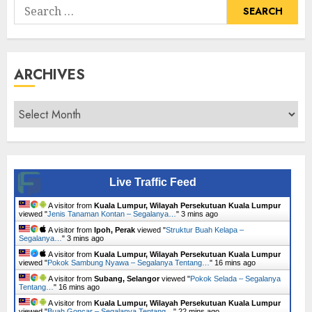
Search
for:
ARCHIVES
Archives
Live Traffic Feed
A visitor from
Kuala Lumpur, Wilayah Persekutuan Kuala Lumpur
viewed "
Jenis Tanaman Kontan – Segalanya…
"
3 mins ago
A visitor from
Ipoh, Perak
viewed "
Struktur Buah Kelapa –
Segalanya…
"
3 mins ago
A visitor from
Kuala Lumpur, Wilayah Persekutuan Kuala Lumpur
viewed "
Pokok Sambung Nyawa – Segalanya Tentang…
"
16 mins ago
A visitor from
Subang, Selangor
viewed "
Pokok Selada – Segalanya
Tentang…
"
16 mins ago
A visitor from
Kuala Lumpur, Wilayah Persekutuan Kuala Lumpur
viewed "
Buah Goncar – Segalanya Tentang…
"
22 mins ago