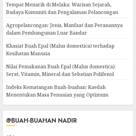
Tempat Menarik di Melaka: Warisan Sejarah,
Budaya Komuniti dan Pengalaman Pelancongan
Agropelancongan: Jenis, Manfaat dan Peranannya
dalam Pembangunan Luar Bandar
Khasiat Buah Epal (Malus domestica) terhadap
Kesihatan Manusia
Nilai Pemakanan Buah Epal (Malus domestica):
Serat, Vitamin, Mineral dan Sebatian Polifenol
Indeks Kematangan Buah-buahan: Kaedah
Menentukan Masa Penuaian yang Optimum
@BUAH-BUAHAN NADIR