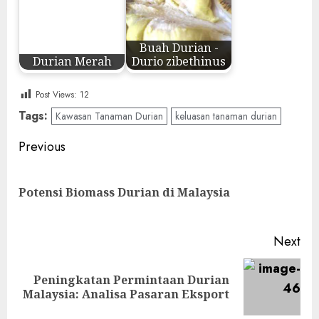
Buah Durian -
Durian Merah
Durio zibethinus
Post Views:
12
Tags:
Kawasan Tanaman Durian
keluasan tanaman durian
Post
Previous
navigation
Pre
Potensi Biomass Durian di Malaysia
pos
Next
Peningkatan Permintaan Durian
Next
Malaysia: Analisa Pasaran Eksport
post: